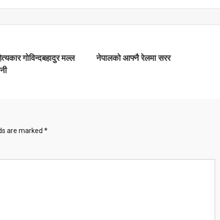
्यकार गोविन्दबहादुर मल्ल
नेपालको आफ्नै रेलमा सरर
वनी
lds are marked
*