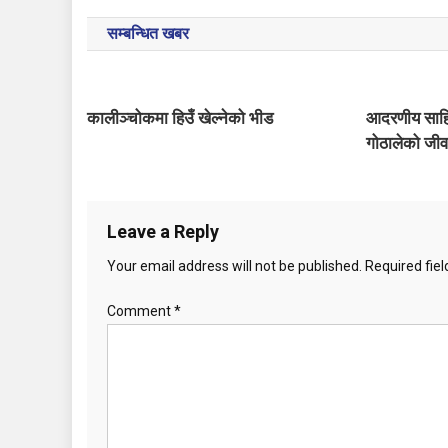
o
सम्बन्धित खबर
s
t
कालीञ्चोकमा हिउँ खेल्नेको भीड
आदरणीय साहित
n
गोठालेको जी
a
v
Leave a Reply
i
Your email address will not be published.
Required fie
g
Comment
*
a
t
i
o