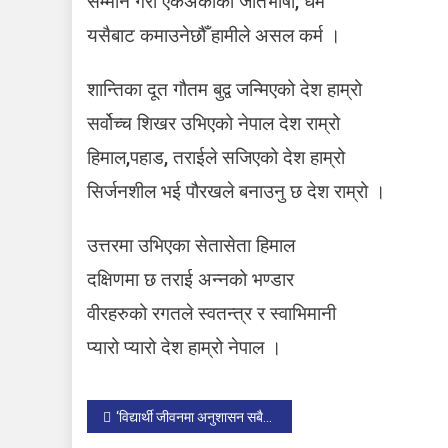
सम्मान गरौँ एकअर्काको जातभाषा, धर्म
यसैबाट कमाउनेछौँ हामीले असल कर्म ।
शान्तिका दूत गौतम बुद्व जन्मिएको देश हाम्रो
सर्वोच्च शिखर उभिएको नेपाल देश राम्रो
हिमाल,पहाड, तराईले सजिएको देश हाम्रो
सिर्जनशील भई पौरखले बनाउनु छ देश राम्रो ।
उत्तरमा उभिएका सेतासेता हिमाल
दक्षिणमा छ तराई अन्नको भण्डार
वीरहरुको रगतले स्वतन्त्र र स्वाभिमानी
प्यारो प्यारो देश हाम्रो नेपाल ।
P
‘विद्यार्थी जीवनमा अनुशासन सबैभन्दा महत्वपूर्ण कुरा हाे’: सीएनएन हिराे अनुराधा काेइराला