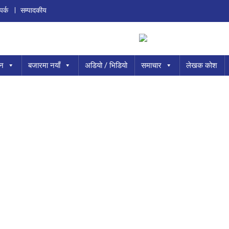
पर्क
सम्पादकीय
ान
बजारमा नयाँ
अडियो / भिडियो
समाचार
लेखक कोश
O
N
दे
श
हा
म्रो
ने