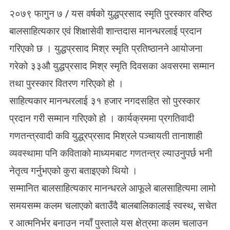
N
२०७९ फागुन ७ / यस वर्षको युद्धप्रसाद स्मृति पुरस्कार वरिष्ठ
व
रि
बालसाहित्यकार एवं शिक्षासेवी शान्तदास मानन्धरलाई प्रदान
ष्ठ
गरिएको छ । युद्धप्रसाद मिश्र स्मृति प्रतिष्ठानने आयोजना
बा
ल
गरेको ३३औ युद्धप्रसाद मिश्र स्मृति दिवसका अवसरमा सम्मान
सा
तथा पुरस्कार वितरण गरिएको हो ।
हि
त्य
साहित्यकार मानन्धरलाई ३१ हजार नगदसहित सो पुरस्कार
का
प्रदान गरी सम्मान गरिएको हो । कार्यक्रममा प्रगतिवादी
र
शा
गणतन्त्रवादी कवि युद्ध्रप्रसाद मिश्रले पञ्चायती तानाशाही
न्त
व्यवस्थामा पनि कविताको माध्यमबाट गणतन्त्र ल्याउनुपर्छ भनी
दा
स
नेतृत्व गर्नुभएको कुरा बताइएको थियो ।
मा
सम्मानित बालसाहित्यकार मानन्धरले आफूले बालसाहित्यमा लामो
न
न्ध
समयसम्म कलम चलाएको बताउँदै बालबालिकालाई स्वस्थ, सचेत
र
र आत्मनिर्भर बनाउन नयाँ पुस्ताले यस क्षेत्रमा कलम चलाउन
स