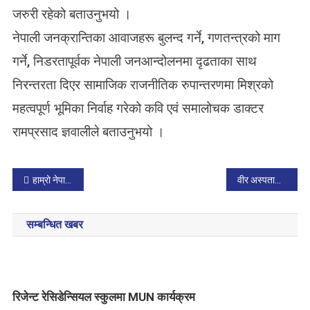
जरुरी रहेको बताउनुभयो ।
म्मा
नि
नेपाली जनक्रान्तिका आवाजहरू बुलन्द गर्ने, गणतन्त्रको माग
त
गर्ने, निडरतापूर्वक नेपाली जनआन्दोलनमा दृढताका साथ
निरन्तरता दिएर सामाजिक राजनीतिक रुपान्तरणमा मिश्रको
महत्वपूर्ण भूमिका निर्वाह गरेको कवि एवं समालोचक डाक्टर
रामप्रसाद ज्ञवालीले बताउनुभयो ।
P
हाम्रो नेपाली सेनाले मादल बजाएर विश्व रेकर्ड बनायो
वीर अस्पतालमा बर्न वार्ड
o
सम्बन्धित खबर
s
t
n
रिजेन्ट रेसिडेन्सियल स्कुलमा MUN कार्यक्रम