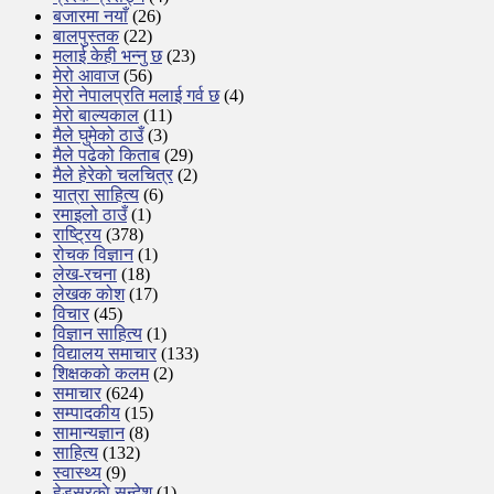
बजारमा नयाँ
(26)
बालपुस्तक
(22)
मलाई केही भन्नु छ
(23)
मेरो आवाज
(56)
मेरो नेपालप्रति मलाई गर्व छ
(4)
मेरो बाल्यकाल
(11)
मैले घुमेको ठाउँ
(3)
मैले पढेको किताब
(29)
मैले हेरेको चलचित्र
(2)
यात्रा साहित्य
(6)
रमाइलो ठाउँ
(1)
राष्ट्रिय
(378)
रोचक विज्ञान
(1)
लेख-रचना
(18)
लेखक कोश
(17)
विचार
(45)
विज्ञान साहित्य
(1)
विद्यालय समाचार
(133)
शिक्षककाे कलम
(2)
समाचार
(624)
सम्पादकीय
(15)
सामान्यज्ञान
(8)
साहित्य
(132)
स्वास्थ्य
(9)
हेडसरकाे सन्देश
(1)