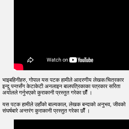
भाइबहिनीहरु, गोपाल यस पटक हामीले आदरणीय लेखक/चित्रकार
इन्दु पन्तसँग केटाकेटी अनलाइन बालपत्रिकाका पत्रकार सरिता
अर्यालले गर्नुभएकाे कुराकानी प्रस्तुत गरेका छाैँ ।
यस पटक हामीले उहाँको बाल्यकाल, लेखक बन्दाको अनुभव, जीवको
संघर्षबारे अन्तरंग कुराकानी प्रस्तुत गरेका छाैँ ।