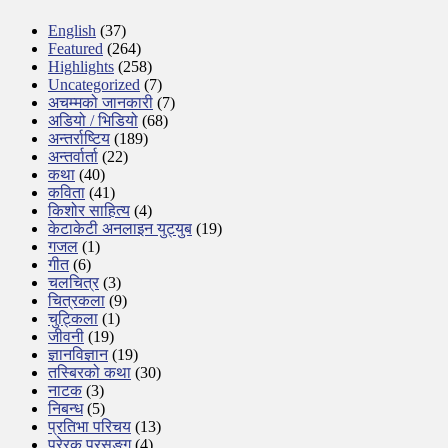
English
(37)
Featured
(264)
Highlights
(258)
Uncategorized
(7)
अचम्मको जानकारी
(7)
अडियो / भिडियो
(68)
अन्तर्राष्टिय
(189)
अन्तर्वार्ता
(22)
कथा
(40)
कविता
(41)
किशोर साहित्य
(4)
केटाकेटी अनलाइन युट्युब
(19)
गजल
(1)
गीत
(6)
चलचित्र
(3)
चित्रकला
(9)
चुट्किला
(1)
जीवनी
(19)
ज्ञानविज्ञान
(19)
तस्बिरको कथा
(30)
नाटक
(3)
निबन्ध
(5)
प्रतिभा परिचय
(13)
प्रेरक प्रसङ्ग
(4)