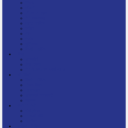
निबन्ध
जीवनी
प्रेरक प्रसङ्ग
मेरो बाल्यकाल
यात्रा साहित्य
कविता
गीत
गजल
चुट्किला
किशोर साहित्य
विचार
अन्तर्वार्ता
लेख-रचना
मेरो नेपालप्रति मलाई गर्व छ
ज्ञानविज्ञान
विज्ञान साहित्य
रोचक विज्ञान
सामान्यज्ञान
अचम्मको जानकारी
स्वास्थ्य
बजारमा नयाँ
बालपुस्तक
रमाइलो ठाउँ
चलचित्र
अडियो / भिडियो