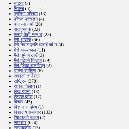
नाटक
(3)
निबन्ध
(5)
प्रतिभा परिचय
(13)
प्रेरक प्रसङ्ग
(4)
बजारमा नयाँ
(26)
बालपुस्तक
(22)
मलाई केही भन्नु छ
(23)
मेरो आवाज
(56)
मेरो नेपालप्रति मलाई गर्व छ
(4)
मेरो बाल्यकाल
(11)
मैले घुमेको ठाउँ
(3)
मैले पढेको किताब
(29)
मैले हेरेको चलचित्र
(2)
यात्रा साहित्य
(6)
रमाइलो ठाउँ
(1)
राष्ट्रिय
(378)
रोचक विज्ञान
(1)
लेख-रचना
(18)
लेखक कोश
(17)
विचार
(45)
विज्ञान साहित्य
(1)
विद्यालय समाचार
(133)
शिक्षककाे कलम
(2)
समाचार
(624)
सम्पादकीय
(15)