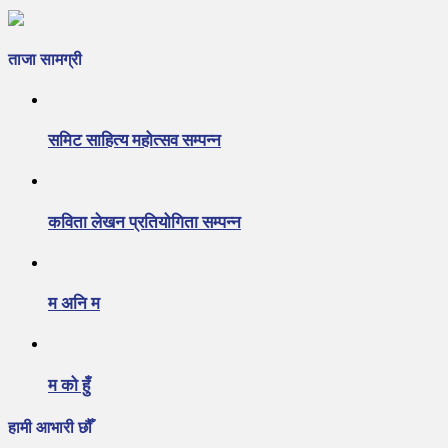
ताजा सामग्री
समिट साहित्य महोत्सव सम्पन्न
कविता लेखन प्रतियोगिता सम्पन्न
म अनि म
म को हुँ
हामी आभारी छौँ