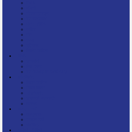
निबन्ध
जीवनी
प्रेरक प्रसङ्ग
मेरो बाल्यकाल
यात्रा साहित्य
कविता
गीत
गजल
चुट्किला
किशोर साहित्य
विचार
अन्तर्वार्ता
लेख-रचना
मेरो नेपालप्रति मलाई गर्व छ
ज्ञानविज्ञान
विज्ञान साहित्य
रोचक विज्ञान
सामान्यज्ञान
अचम्मको जानकारी
स्वास्थ्य
बजारमा नयाँ
बालपुस्तक
रमाइलो ठाउँ
चलचित्र
अडियो / भिडियो