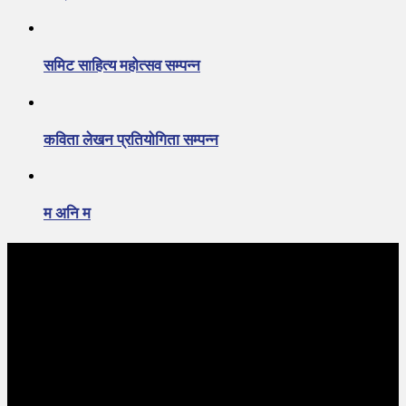
समिट साहित्य महोत्सव सम्पन्न
कविता लेखन प्रतियोगिता सम्पन्न
म अनि म