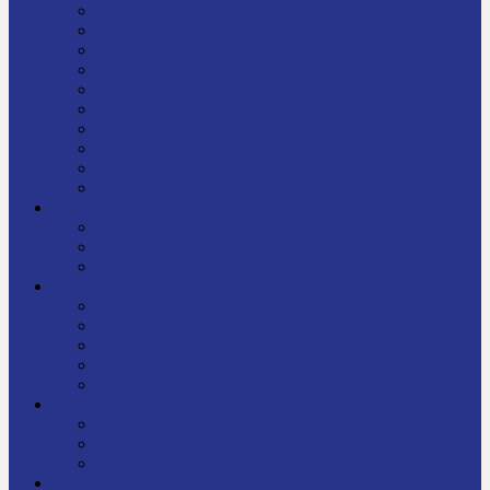
निबन्ध
जीवनी
प्रेरक प्रसङ्ग
मेरो बाल्यकाल
यात्रा साहित्य
कविता
गीत
गजल
चुट्किला
किशोर साहित्य
विचार
अन्तर्वार्ता
लेख-रचना
मेरो नेपालप्रति मलाई गर्व छ
ज्ञानविज्ञान
विज्ञान साहित्य
रोचक विज्ञान
सामान्यज्ञान
अचम्मको जानकारी
स्वास्थ्य
बजारमा नयाँ
बालपुस्तक
रमाइलो ठाउँ
चलचित्र
अडियो / भिडियो