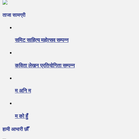
ताजा सामग्री
समिट साहित्य महोत्सव सम्पन्न
कविता लेखन प्रतियोगिता सम्पन्न
म अनि म
म को हुँ
हामी आभारी छौँ