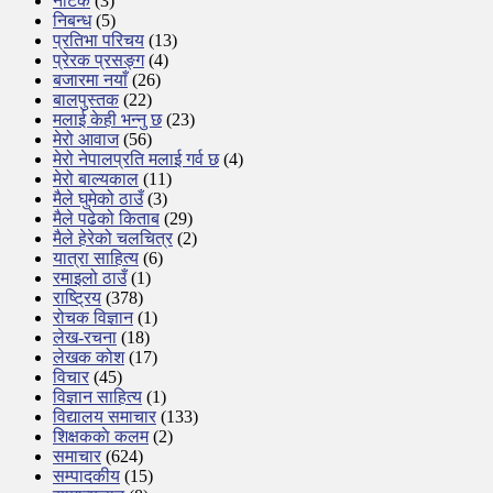
नाटक
(3)
निबन्ध
(5)
प्रतिभा परिचय
(13)
प्रेरक प्रसङ्ग
(4)
बजारमा नयाँ
(26)
बालपुस्तक
(22)
मलाई केही भन्नु छ
(23)
मेरो आवाज
(56)
मेरो नेपालप्रति मलाई गर्व छ
(4)
मेरो बाल्यकाल
(11)
मैले घुमेको ठाउँ
(3)
मैले पढेको किताब
(29)
मैले हेरेको चलचित्र
(2)
यात्रा साहित्य
(6)
रमाइलो ठाउँ
(1)
राष्ट्रिय
(378)
रोचक विज्ञान
(1)
लेख-रचना
(18)
लेखक कोश
(17)
विचार
(45)
विज्ञान साहित्य
(1)
विद्यालय समाचार
(133)
शिक्षककाे कलम
(2)
समाचार
(624)
सम्पादकीय
(15)