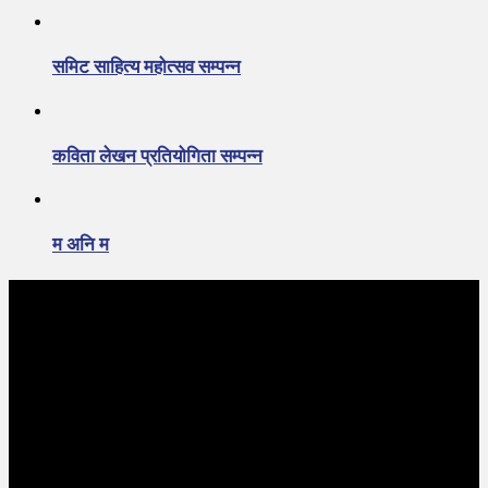
समिट साहित्य महोत्सव सम्पन्न
कविता लेखन प्रतियोगिता सम्पन्न
म अनि म