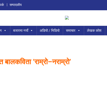
पर्क
सम्पादकीय
ान
बजारमा नयाँ
अडियो / भिडियो
समाचार
लेखक कोश
 बालकविता ‘राम्रो–नराम्रो’