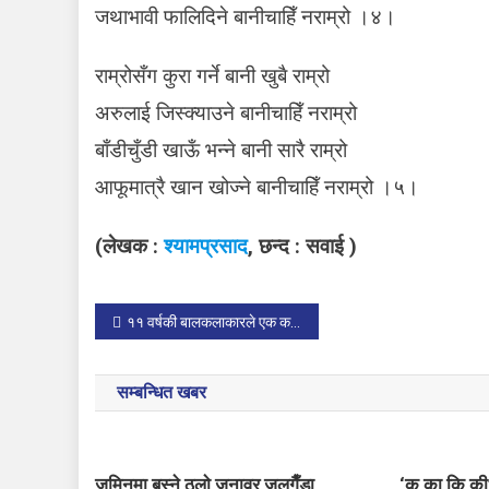
जथाभावी फालिदिने बानीचाहिँ नराम्रो ।४।
न
रा
राम्रोसँग कुरा गर्ने बानी खुबै राम्रो
म्रो
’
अरुलाई जिस्क्याउने बानीचाहिँ नराम्रो
बाँडीचुँडी खाऊँ भन्ने बानी सारै राम्रो
आफूमात्रै खान खोज्ने बानीचाहिँ नराम्रो ।५।
(लेखक :
श्यामप्रसाद
, छन्द : सवाई )
P
११ वर्षकी बालकलाकारले एक करोड दान गर्नुभयो
o
सम्बन्धित खबर
s
t
जमिनमा बस्ने ठुलाे जनावर जलगैँडा
‘क का कि की’