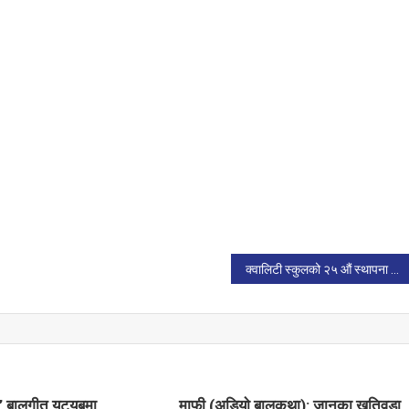
क्वालिटी स्कुलको २५ औं स्थापना दिवसमा ‘पढाउनलाई पढौं’ कार्यक्रम
 बालगीत युट्युबमा
माफी (अडियाे बालकथा): जानुका खतिवडा