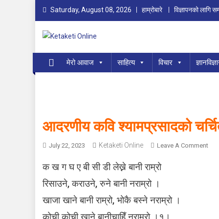
Skip
Saturday, August 08, 2026
हाम्रोबारे
विज्ञापनको लागि सम्
to
content
Ketaketi Online
First Nepali Online Magazine For Children
मेरो आवाज
साहित्य
विचार
ज्ञानविज्ञ
आदरणीय कवि श्यामप्रसादको चर्चित
Ketaketi Online
O
July 22, 2023
Leave A Comment
N
क ख ग घ ए बी सी डी लेख्ने बानी राम्रो
आ
द
रिसाउने, कराउने, रुने बानी नराम्रो ।
र
खाजा खाने बानी राम्रो, भोकै बस्ने नराम्रो ।
णी
य
कोची कोची खाने बानीचाहिँ नराम्रो ।१।