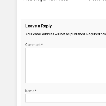
n
a
v
Leave a Reply
i
Your email address will not be published.
Required fie
g
Comment
*
a
t
i
o
n
Name
*