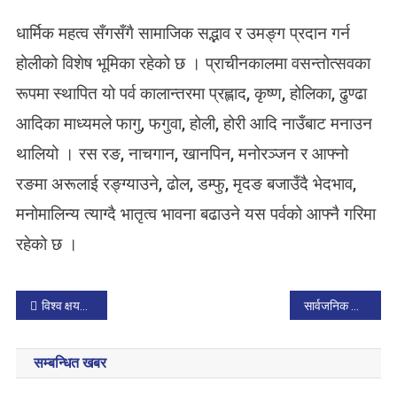
धार्मिक महत्व सँगसँगै सामाजिक सद्भाव र उमङ्ग प्रदान गर्न
होलीको विशेष भूमिका रहेको छ । प्राचीनकालमा वसन्तोत्सवका
रूपमा स्थापित यो पर्व कालान्तरमा प्रह्लाद, कृष्ण, होलिका, ढुण्ढा
आदिका माध्यमले फागु, फगुवा, होली, होरी आदि नाउँबाट मनाउन
थालियो । रस रङ, नाचगान, खानपिन, मनोरञ्जन र आफ्नो
रङमा अरूलाई रङ्ग्याउने, ढोल, डम्फु, मृदङ बजाउँदै भेदभाव,
मनोमालिन्य त्याग्दै भातृत्व भावना बढाउने यस पर्वको आफ्नै गरिमा
रहेको छ ।
P
विश्व क्षयरोग दिवसः बालबालिकामा हुने क्षयरोगबारे अध्ययन हुनसकेन
सार्वजनिक विद्यालयमा शुल्क नलिन र निजीमा मापदण्ड लागू गर्न निर्देशन
o
सम्बन्धित खबर
s