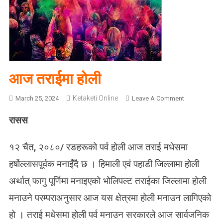
आज तराईमा होली
Ketaketi Online
O
March 25, 2024
Leave A Comment
N
रासस
आ
ज
त
१२ चैत, २०८०/ रङहरूको पर्व होली आज तराई मधेसमा
रा
हर्षोल्लासपूर्वक मनाइँदै छ । हिमाली एवं पहाडी जिल्लामा होली
ई
मा
अर्थात् फागु पूर्णिमा मनाइएको भोलिपल्ट तराईका जिल्लामा होली
हो
मनाउने परम्पराअनुसार आज यस क्षेत्रमा होली मनाउन लागिएको
ली
हो । तराई मधेसमा होली पर्व मनाउन सरकारले आज सार्वजनिक