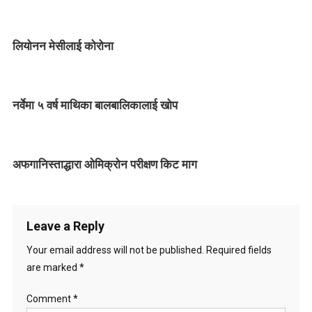
t
n
लियोनन मेसीलाई कोरोना
a
v
नर्वेमा ५ वर्ष माथिका बालबालिकालाई खोप
i
g
अफगानिस्ताद्धारा ओमिक्रोन परीक्षण किट माग
a
t
i
Leave a Reply
o
Your email address will not be published.
Required fields
are marked
*
n
Comment
*