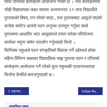
माथि परिचर्चा कार्यक्रम आयोजना गरेको छ । यस कार्यक्रममा
’
प
सोही विद्यालयका कक्षा सातमा अध्ययनरत २१ जना विद्यार्थीले
रि
पुस्तकको विषय, मन परेको पात्र , यस पुस्तकबाट आफूले पाएको
च
र्चा
सन्देश समेटेर आफ्नो पठन अनुभव प्रस्तुत गर्नुका साथै
का
पुस्तकमा आधारित भएर आफूहरूले तयार पारेका परियोजना
र्य
क्र
कार्यका नमुना समेत प्रदर्शन गर्नुभएको थियो ।
म
फिनिक्स स्कुलले पठन संस्कृतिको विकास गर्ने उद्देश्यले हरेक
स
म्प
महिना विभिन्न कक्षाका विद्यार्थीहरू माझ पुस्तक पठन र परिचर्चा
न्न
कार्यक्रम आयोजना गर्ने गरेको कुरा स्कुलकी प्रधानाध्यापक
सिर्जना केसीले बताउनुभएको छ।
P
लङ्गडाको साथी पढेपछि
Indian Author Deepa Agarwal
o
सम्बन्धित खबर