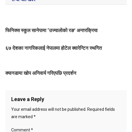
s
t
n
फिनिक्स स्कुल सानेपामा ‘उज्यालोको रङ’ अन्तरक्रिया
a
v
६७ देशका नागरिकलाई नेपालमा होटेल क्वारेन्टिन स्थगित
i
g
क्यानडामा खोप अनिवार्य गरिएपछि प्रदर्शन
a
t
Leave a Reply
i
Your email address will not be published.
Required fields
o
are marked
*
n
Comment
*