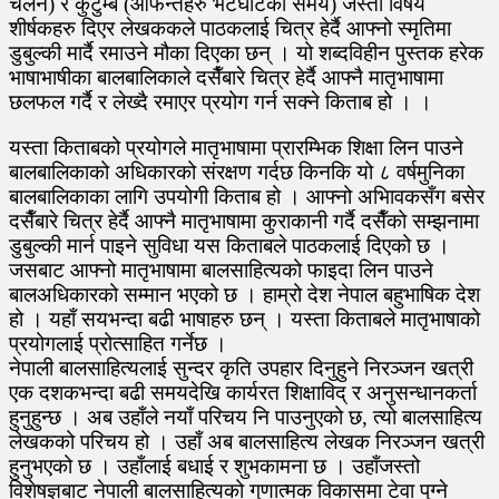
चलन) र कुटुम्ब (आफन्तहरु भेटघाटको समय) जस्ता विषय
शीर्षकहरु दिएर लेखककले पाठकलाई चित्र हेर्दै आफ्नो स्मृतिमा
डुबुल्की मार्दै रमाउने मौका दिएका छन् । यो शब्दविहीन पुस्तक हरेक
भाषाभाषीका बालबालिकाले दसैँबारे चित्र हेर्दै आफ्नै मातृभाषामा
छलफल गर्दै र लेख्दै रमाएर प्रयोग गर्न सक्ने किताब हो । ।
यस्ता किताबको प्रयोगले मातृभाषामा प्रारम्भिक शिक्षा लिन पाउने
बालबालिकाको अधिकारको संरक्षण गर्दछ किनकि यो ८ वर्षमुनिका
बालबालिकाका लागि उपयोगी किताब हो । आफ्नो अभिावकसँग बसेर
दसैँबारे चित्र हेर्दै आफ्नै मातृभाषामा कुराकानी गर्दै दसैँको सम्झनामा
डुबुल्की मार्न पाइने सुविधा यस किताबले पाठकलाई दिएको छ ।
जसबाट आफ्नो मातृभाषामा बालसाहित्यको फाइदा लिन पाउने
बालअधिकारको सम्मान भएको छ । हाम्रो देश नेपाल बहुभाषिक देश
हो । यहाँ सयभन्दा बढी भाषाहरु छन् । यस्ता किताबले मातृभाषाको
प्रयोगलाई प्रोत्साहित गर्नेछ ।
नेपाली बालसाहित्यलाई सुन्दर कृति उपहार दिनुहुने निरञ्जन खत्री
एक दशकभन्दा बढी समयदेखि कार्यरत शिक्षाविद् र अनुसन्धानकर्ता
हुनुहुन्छ । अब उहाँले नयाँ परिचय नि पाउनुएको छ, त्यो बालसाहित्य
लेखकको परिचय हो । उहाँ अब बालसाहित्य लेखक निरञ्जन खत्री
हुनुभएको छ । उहाँलाई बधाई र शुभकामना छ । उहाँजस्तो
विशेषज्ञबाट नेपाली बालसाहित्यको गुणात्मक विकासमा टेवा पुग्ने