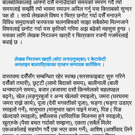
बालबालिकालाई आफ्नो दसैँ मनाउँदाको समयको स्मरण गर्दै त्यो
समयलाई सम्झँदै त्यो भावमा रमाउन अपिल गर्नु यस किताबको सुन्दर
पक्ष हो । साथै लेखकले विषय र चित्र छनोट गर्दा दसैँ मनाउने
विविध समुदायको फरफरक चलनबिचको साझा सबैकोमा मिल्नजाने
विषयलाई छनोट गर्दा यस कृतिको गरिमा अझ बढेको महसुस हुन्छ ।
यसका लागि लेखक निरञ्जन खत्री र चित्रकार रजनी गजमेरलाई
बधाई छ ।
लेखक निरञ्जन खत्री (कोट लगाउनुभएका) र केटाकेटी
अनलाइन बालपत्रिकाका प्रधान सम्पादक कार्तिकेय ।
वास्तवमा दसैँसँग सम्बन्धित रहेर स्वच्छ (सरसफाइबाट सुरु गरिने
दसैँको तयारी), छृट्टी (लामो बिदाको समय), बालीनाली (बाली
थन्क्याउने समय), बजार (बजारमा दसौ किनमेलको चहलपहल
बढ्ने), खेल (लङ्गुरबुर्जा र अन्य खेलको रमाइलो), जमरा (घरघरमा
जमरा राख्ने कार्य), पूजा (देवी भगवतीको पूजा), चङ्गा (चङ्गा उडाएर
रमाइलो गर्ने), मासुभात (मासुभात खान पाइने मजा), पिङ ( पिङ
खेल्दाको रमाइलो), हर्षाेल्लास (पारिवारिक मिलनमा हुने रमाइलो),
खुत्रुके (पैसा बचत गर्दाको सम्झना), एकता (सबैले मिलेर
एकअर्कालाई सहयोग गर्दै एक भएर काम गर्ने), आशिष् (आर्शीवाद लिने