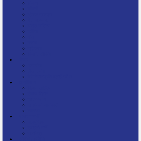
निबन्ध
जीवनी
प्रेरक प्रसङ्ग
मेरो बाल्यकाल
यात्रा साहित्य
कविता
गीत
गजल
चुट्किला
किशोर साहित्य
विचार
अन्तर्वार्ता
लेख-रचना
मेरो नेपालप्रति मलाई गर्व छ
ज्ञानविज्ञान
विज्ञान साहित्य
रोचक विज्ञान
सामान्यज्ञान
अचम्मको जानकारी
स्वास्थ्य
बजारमा नयाँ
बालपुस्तक
रमाइलो ठाउँ
चलचित्र
अडियो / भिडियो