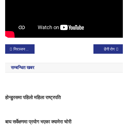
P
निरञ्जन खत्रीको ‘दसैँ’ बालसाहित्यमा नयाँ स्वाद लिएर आएको छ
डेंगी रोग
o
सम्बन्धित खबर
s
t
n
होन्डुरसमा पहिलो महिला राष्ट्रपति
a
v
बाघ सर्वेक्षणमा प्रयोग भएका क्यामेरा चोरी
i