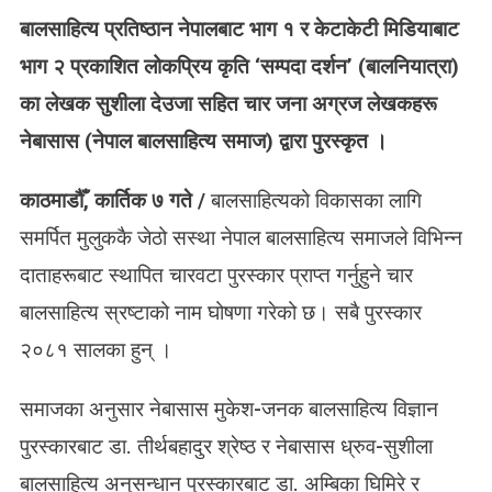
N
बालसाहित्य प्रतिष्ठान नेपालबाट भाग १ र केटाकेटी मिडियाबाट
‘
स
भाग २ प्रकाशित लोकप्रिय कृति ‘सम्पदा दर्शन’ (बालनियात्रा)
म्प
का लेखक सुशीला देउजा सहित चार जना अग्रज लेखकहरू
दा
द
नेबासास (नेपाल बालसाहित्य समाज) द्वारा पुरस्कृत ।
र्श
न
काठमाडौँ, कार्तिक ७ गते /
बालसाहित्यको विकासका लागि
’
का
समर्पित मुलुककै जेठो सस्था नेपाल बालसाहित्य समाजले विभिन्न
ले
दाताहरूबाट स्थापित चारवटा पुरस्कार प्राप्त गर्नुहुने चार
ख
बालसाहित्य स्रष्टाको नाम घोषणा गरेको छ। सबै पुरस्कार
क
स
२०८१ सालका हुन् ।
हि
त
समाजका
अनुसार नेबासास मुकेश-जनक बालसाहित्य विज्ञान
चा
र
पुरस्कारबाट डा. तीर्थबहादुर श्रेष्ठ र नेबासास ध्रुव-सुशीला
बा
बालसाहित्य अनुसन्धान पुरस्कारबाट डा. अम्बिका घिमिरे र
ल