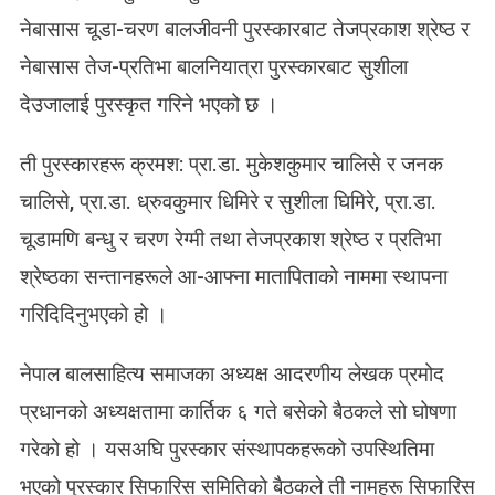
सा
नेबासास चूडा-चरण बालजीवनी पुरस्कारबाट तेजप्रकाश श्रेष्ठ र
हि
नेबासास तेज-प्रतिभा बालनियात्रा पुरस्कारबाट सुशीला
त्य
ले
देउजालाई पुरस्कृत गरिने भएको छ ।
ख
क
ती पुरस्कारहरू क्रमश: प्रा.डा. मुकेशकुमार चालिसे र जनक
पु
र
चालिसे, प्रा.डा. ध्रुवकुमार धिमिरे र सुशीला घिमिरे, प्रा.डा.
स्कृ
चूडामणि बन्धु र चरण रेग्मी तथा तेजप्रकाश श्रेष्ठ र प्रतिभा
त
श्रेष्ठका सन्तानहरूले आ-आफ्ना मातापिताको नाममा स्थापना
गरिदिदिनुभएको हो ।
नेपाल बालसाहित्य समाजका अध्यक्ष आदरणीय लेखक प्रमोद
प्रधानको अध्यक्षतामा कार्तिक ६ गते बसेको बैठकले सो घोषणा
गरेको हो । यसअघि पुरस्कार संस्थापकहरूको उपस्थितिमा
भएको पुरस्कार सिफारिस समितिको बैठकले ती नामहरू सिफारिस