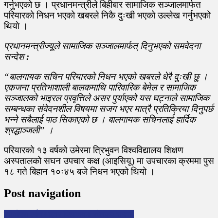
गर्नुभएको छ । प्रधानमन्त्रीले बिहीबार सामाजिक सञ्जालमार्फत
परियारको निधन भएको खबरले निकै दुःखी भएको उल्लेख गर्नुभएको
थियाे ।
प्रधानमन्त्रीज्यूले सामाजिक सञ्जालमार्फत् दिनुभएकाे समवेदना
सन्देश
:
“बालगायक सचिन परियारको निधन भएको खबरले धेरै दुःखी छु ।
एकजना प्रतिभाशाली बालकमाथि पारिवारिक बेमेल र सामाजिक
सञ्जालको भाइरल प्रवृत्तिले असर पुर्याएको यस घट्नाले सामाजिक
सम्बन्धका संवेदनशील विषयमा सजग भएर मात्रै प्रतिक्रिया दिनुपर्छ
भन्ने सबैलाई पाठ सिकाएको छ । बालगायक सचिनलाई हार्दिक
श्रद्धाञ्जली” ।
परियारको १३ वर्षको उमेरमा त्रिभुवन विश्वविद्यालय शिक्षण
अस्पतालको सघन उपचार कक्ष (आइसियू) मा उपचारका क्रममा पुस
१८ गते बिहान १०ः४५ बजे निधन भएको थियो ।
Post navigation
एसओएस हर्मन माइनर विद्यालयमा खेलकुद सप्ताह