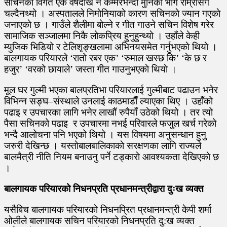
सचिनको विगत एक वर्षदेखि नै कम्मरभन्दा मुनिको भाग राम्रोसँग
चल्दैनथ्यो । अस्पतालले निमाेनियाकाे कारण सचिनकाे ज्यान गएकाे
जनाएकाे छ । गाउँले शैलीमा बोल्ने र गीत गाउने सचिन विशेष गरेर
सामाजिक सञ्जालमा निकै लोकप्रिय हुनुहुन्थ्याे । उहाँले केही
म्युजिक भिडियो र टेलिशृङ्खलामा अभिनयसमेत गर्नुभएकाे थियाे ।
बालगायक परियारले ‘रातो रबर एक’ ‘रुमाल खस्छ कि’ ‘के छ र
हजुर’ ‘वरको छायाले’ जस्ता गीत गाउनुभएकाे थियाे ।
मूल घर गुल्मी भएका बालप्रतिभा परियारलाई गुल्मीबाट पढाउन भनेर
विभिन्न सङ्घ–संस्थाले उनलाई काठमाडाैँ ल्याएका थिए । उहाँको
पढाइ र उपचारका लागि भनेर लाखौं रुपैयाँ उठेको थियो । तर त्यो
पैसा सचिनको पढाइ र उपचारमा नभई परिवारले फजुल खर्च गरेको
भन्दै आलोचना पनि भएको थियो । यस विषयमा अनुसन्धान हुनु
जरुरी देखिन्छ । यस्ताेबालबालिकाकाे सरक्षणका लागि राज्यले
बालमैत्री नीति नियम बनाउनु पर्ने टड्काराे आवश्यकता देखिएकाे छ
।
बालगायक परियारको निधनप्रति प्रधानमन्त्रीद्वारा दुःख व्यक्त
यसैबिच बालगायक परियारकाे निधनप्रित प्रधानमन्त्री केपी शर्मा
ओलीले बालगायक सचिन परियारको निधनप्रति दु:ख व्यक्त