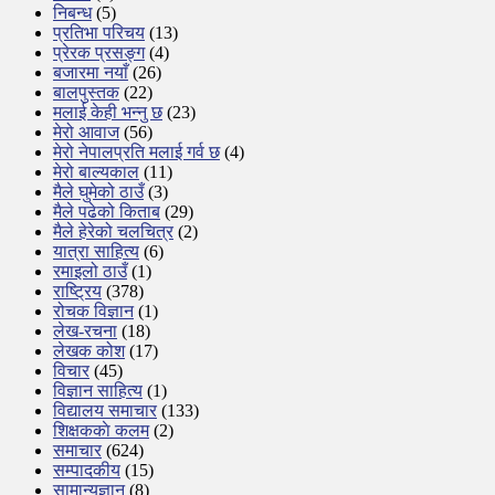
निबन्ध
(5)
प्रतिभा परिचय
(13)
प्रेरक प्रसङ्ग
(4)
बजारमा नयाँ
(26)
बालपुस्तक
(22)
मलाई केही भन्नु छ
(23)
मेरो आवाज
(56)
मेरो नेपालप्रति मलाई गर्व छ
(4)
मेरो बाल्यकाल
(11)
मैले घुमेको ठाउँ
(3)
मैले पढेको किताब
(29)
मैले हेरेको चलचित्र
(2)
यात्रा साहित्य
(6)
रमाइलो ठाउँ
(1)
राष्ट्रिय
(378)
रोचक विज्ञान
(1)
लेख-रचना
(18)
लेखक कोश
(17)
विचार
(45)
विज्ञान साहित्य
(1)
विद्यालय समाचार
(133)
शिक्षककाे कलम
(2)
समाचार
(624)
सम्पादकीय
(15)
सामान्यज्ञान
(8)