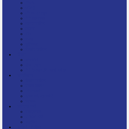
निबन्ध
जीवनी
प्रेरक प्रसङ्ग
मेरो बाल्यकाल
यात्रा साहित्य
कविता
गीत
गजल
चुट्किला
किशोर साहित्य
विचार
अन्तर्वार्ता
लेख-रचना
मेरो नेपालप्रति मलाई गर्व छ
ज्ञानविज्ञान
विज्ञान साहित्य
रोचक विज्ञान
सामान्यज्ञान
अचम्मको जानकारी
स्वास्थ्य
बजारमा नयाँ
बालपुस्तक
रमाइलो ठाउँ
चलचित्र
अडियो / भिडियो