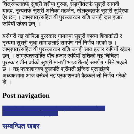
चित्रकलातर्फ सुश्री श्रीया गुरुङ, सङ्गीततर्फ सुश्री सानवी
यादव, नृत्यतर्फ सुश्री अनिका महर्जन, खेलकुदतर्फ सुश्री सुप्रिया
ऐर छन् । ताम्रपत्रसहित यी पुरस्कारका राशि जनही दस हजार
रूपियाँ रहेका छन् ।
यसैगरी नइ कोपिला पुरस्कार गायनमा सुश्री काव्या शिवाकोटी र
नृत्यमा सुश्री सुधा तामाङलाई समर्पण गर्ने निर्णय भएको छ ।
ताम्रपत्रसहित यी पुरस्कारका राशि जनही सात हजार रूपियाँ रहेका
छन् । ताम्रपत्रसहित पाँच हजार रूपियाँ राशिको नइ चिचिला
पुरस्कार तीन वर्षकी सुश्री मानशी भण्डारीलाई समर्पण गरिने भएको
छ । नइ प्रकाशनका कुलपति श्रीमती इन्दिरा प्रसाईको
अध्यक्षतामा आज बसेको नइ प्रकाशनको बैठकले सो निर्णय गरेको
हो ।
Post navigation
रिजेन्ट रेसिडेन्सियल स्कुलमा मोडेल युनाइटेड नेसन्स कार्यक्रम
‘क का कि की’ बालगीत युट्युबमा
सम्बन्धित खबर