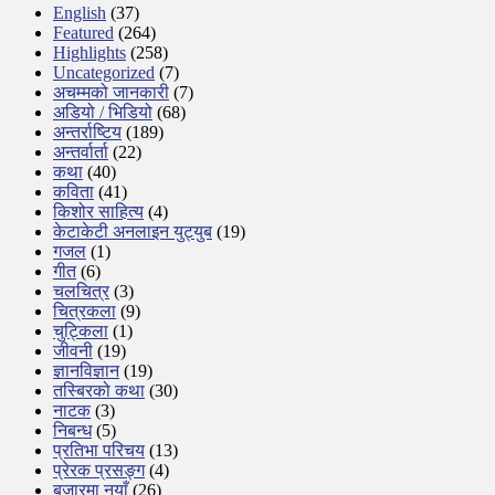
English
(37)
Featured
(264)
Highlights
(258)
Uncategorized
(7)
अचम्मको जानकारी
(7)
अडियो / भिडियो
(68)
अन्तर्राष्टिय
(189)
अन्तर्वार्ता
(22)
कथा
(40)
कविता
(41)
किशोर साहित्य
(4)
केटाकेटी अनलाइन युट्युब
(19)
गजल
(1)
गीत
(6)
चलचित्र
(3)
चित्रकला
(9)
चुट्किला
(1)
जीवनी
(19)
ज्ञानविज्ञान
(19)
तस्बिरको कथा
(30)
नाटक
(3)
निबन्ध
(5)
प्रतिभा परिचय
(13)
प्रेरक प्रसङ्ग
(4)
बजारमा नयाँ
(26)