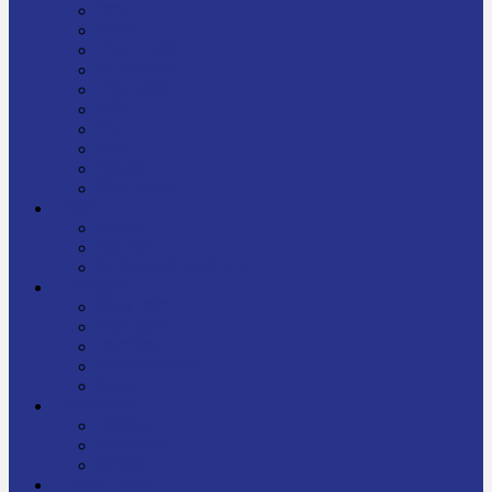
निबन्ध
जीवनी
प्रेरक प्रसङ्ग
मेरो बाल्यकाल
यात्रा साहित्य
कविता
गीत
गजल
चुट्किला
किशोर साहित्य
विचार
अन्तर्वार्ता
लेख-रचना
मेरो नेपालप्रति मलाई गर्व छ
ज्ञानविज्ञान
विज्ञान साहित्य
रोचक विज्ञान
सामान्यज्ञान
अचम्मको जानकारी
स्वास्थ्य
बजारमा नयाँ
बालपुस्तक
रमाइलो ठाउँ
चलचित्र
अडियो / भिडियो