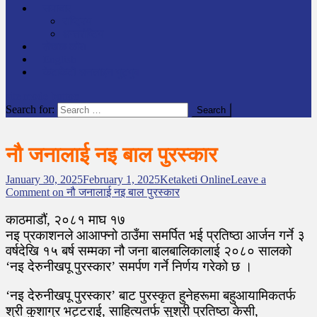
समाचार
राष्ट्रिय
अन्तर्राष्टिय
लेखक कोश
English
केटाकेटी अनलाइन युट्युब
site mode button
Search for:
नौ जनालाई नइ बाल पुरस्कार
January 30, 2025
February 1, 2025
Ketaketi Online
Leave a
Comment
on नौ जनालाई नइ बाल पुरस्कार
काठमाडौं, २०८१ माघ १७
नइ प्रकाशनले आआफ्नो ठाउँमा समर्पित भई प्रतिष्ठा आर्जन गर्ने ३
वर्षदेखि १५ बर्ष सम्मका नौ जना बालबालिकालाई २०८० सालको
‘नइ देरुनीखपू पुरस्कार’ समर्पण गर्ने निर्णय गरेको छ ।
‘नइ देरुनीखपू पुरस्कार’ बाट पुरस्कृत हुनेहरूमा बहुआयामिकतर्फ
श्री कुशाग्र भट्टराई, साहित्यतर्फ सुश्री प्रतिष्ठा केसी,