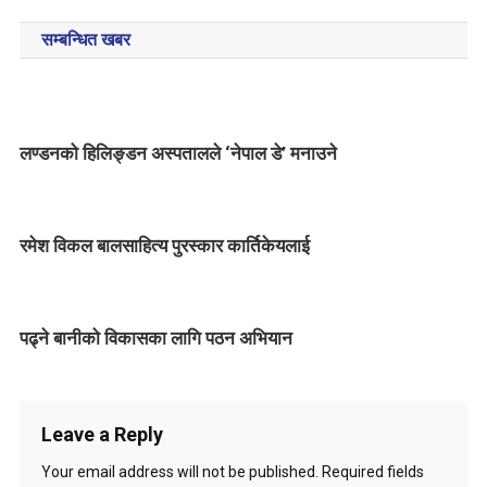
o
सम्बन्धित खबर
s
t
n
लण्डनको हिलिङ्डन अस्पतालले ‘नेपाल डे’ मनाउने
a
v
रमेश विकल बालसाहित्य पुरस्कार कार्तिकेयलाई
i
g
पढ्ने बानीको विकासका लागि पठन अभियान
a
t
i
Leave a Reply
o
Your email address will not be published.
Required fields