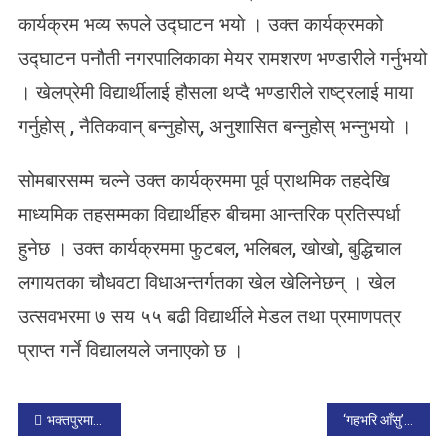
स
कार्यक्रम भव्य रूपले उद्घाटन भयाे । उक्त कार्यक्रमको
ओ
उद्घाटन पनौती नगरपालिकाका मेयर रामशरण भण्डारीले गर्नुभयो
ए
स
। खेलप्रेमी विद्यार्थीलाई हौसला थप्दै भण्डारीले राष्ट्रलाई माया
का
गर्नुहोस् , नैतिकवान् बन्नुहोस्, अनुशासित बन्नुहोस् भन्नुभयाे ।
भ्रे
मा
खे
सोमबारसम्म चल्ने उक्त कार्यक्रममा पूर्व प्राथमिक तहदेखि
ल
माध्यमिक तहसम्मका विद्यार्थीहरु बीचमा आन्तरिक प्रतिस्पर्धा
स
हुनेछ । उक्त कार्यक्रममा फुटबल, भलिबल, खोखो, बुद्धिचाल
प्ता
ह
लगायतका चौधवटा विधाअन्तर्गतका खेल खेलिनेछन् । खेल
उत्सवभरमा ७ सय ५५ बढी विद्यार्थीले मेडल तथा प्रमाणपत्र
प्राप्त गर्ने विद्यालयले जनाएको छ ।
P
भक्तपुरमाअन्तर विद्यालय लोक नृत्य प्रतियोगिता सम्पन्न
‘गहभरि आँसु’ बालगीतकाे म्युजिक भिडियाे लाेकार्पण