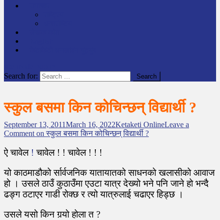
समाचार
राष्ट्रिय
अन्तर्राष्टिय
लेखक कोश
English
केटाकेटी अनलाइन युट्युब
site mode button
Search for:
स्कुल बसमा किन कोचिन्छन् विद्यार्थी ?
September 13, 2011
March 16, 2022
Ketaketi Online
Leave a
Comment
on स्कुल बसमा किन कोचिन्छन् विद्यार्थी ?
ऐ चावेल
!
चावेल ! ! चावेल ! ! !
यो काठमाडौको र्सार्वजनिक यातायातको साधनको खलासीको आवाज
हो । उसले ठाउँ कुठाउँमा एउटा यात्र देख्यो भने पनि जाने हो भन्दै
ढङ्ग ठटाएर गाडी रोक्छ र त्यो यात्रुलाई चढाएर हिड्छ ।
उसले यसो किन गर्‍यो होला त ?