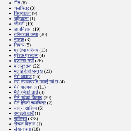
गीत
(6)
चलचित्र
(3)
चित्रकला
(9)
चुट्किला
(1)
जीवनी
(19)
ज्ञानविज्ञान
(19)
तस्बिरको कथा
(30)
नाटक
(3)
निबन्ध
(5)
प्रतिभा परिचय
(13)
प्रेरक प्रसङ्ग
(4)
बजारमा नयाँ
(26)
बालपुस्तक
(22)
मलाई केही भन्नु छ
(23)
मेरो आवाज
(56)
मेरो नेपालप्रति मलाई गर्व छ
(4)
मेरो बाल्यकाल
(11)
मैले घुमेको ठाउँ
(3)
मैले पढेको किताब
(29)
मैले हेरेको चलचित्र
(2)
यात्रा साहित्य
(6)
रमाइलो ठाउँ
(1)
राष्ट्रिय
(378)
रोचक विज्ञान
(1)
लेख-रचना
(18)