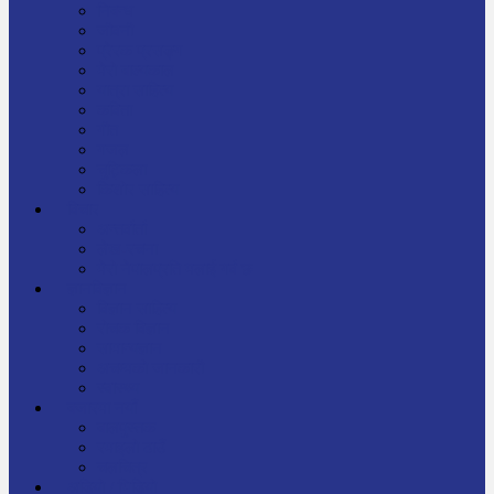
निबन्ध
जीवनी
प्रेरक प्रसङ्ग
मेरो बाल्यकाल
यात्रा साहित्य
कविता
गीत
गजल
चुट्किला
किशोर साहित्य
विचार
अन्तर्वार्ता
लेख-रचना
मेरो नेपालप्रति मलाई गर्व छ
ज्ञानविज्ञान
विज्ञान साहित्य
रोचक विज्ञान
सामान्यज्ञान
अचम्मको जानकारी
स्वास्थ्य
बजारमा नयाँ
बालपुस्तक
रमाइलो ठाउँ
चलचित्र
अडियो / भिडियो