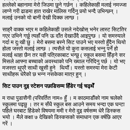
हल्लेको बहानामा मेरो जिउमा छुने गर्छन् । कहिलेकाही मलाई नमज्जा
लाग्ने गरी ढाडमा हात राखेर मालिस गर्दिनु पर्‍यो भन्दै उभिन्छन् ।
मलाई उनको यो बानी देखी दिक्क लाग्छ ।
साह्रै वाक्क भएर म कहिलेकाही उसले नदेखोस् भनेर लास्ट सिटतिर
गएर उभिने गर्छु त्यहाँ पनि ऊ दाँत देखाउँदै आइपुग्छ । यो समस्याले
गर्दा म दुःखी छु । मेरो बसमा बस्ने सिट पाउने भए यस्तो हुँदैन थियो
होला जस्तो मलाई लाग्छ । त्यसैले यो कुरा कसलाई भन्नु पर्ने हो
मलाई थाहा छैन तर यही पत्रिकाबाट भन्छु ( स्कुल बसमा हिँड्ने सर
मिसले आफ्ना बच्चाको अवस्थाको पनि ख्याल गरिदिनु पर्छ । यो भए
मजस्ता थुप्रै साथी खुसी हुने थियौं। यस्तो समस्या मेरा केटी
साथीहरू धेरैको छ भन्न नसकेका मात्र हुन् ।
सिट पाउन दुइ स्टेशन पछाडिसम्म हिँडेर गई चढ्थेँ
म राधा पुडासैनी (परिवर्तित नाम० हुँ । म काठमाडौंको नाम चलेको
स्कुलमा पढ्छु । तर म सँधै स्कुल बस आउने समय भन्दा एक घन्टा
पहिले घरबाट हिंडेको विषयमा ममी र मेरो दुइ वर्षसम्म धेरै डिस्कस
भयो । मैले कक्षा ७ देखिको डिस्कसको समाधान एक वर्षछि आएर
गरें ।