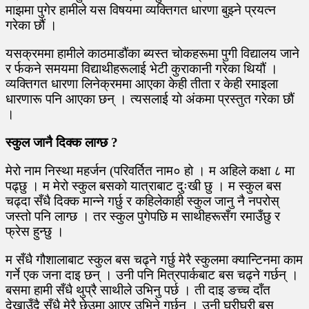
माझमा पुगेर हामीले यस विषयमा व्यक्तिगत धारणा बुझ्ने प्रयत्न
गरेका छौं ।
यसक्रममा हामीले काठमाडौंका ब्यस्त चोकहरूमा पुगी विद्यालय जाने
र र्फकने समयमा विद्याथीहरूलाई भेटी कुराकानी गरेका थियौं ।
व्यक्तिगत धारणा लिनेक्रममा आएका केही तीता र केही रमाइला
धारणारू पनि आएका छन् । त्यसलाई यो अंकमा प्रस्तुत गरेका छौं
।
स्कुल जानै दिक्क लाग्छ ?
मेरो नाम निस्था महर्जन (परिवर्तित नाम० हो । म अहिले कक्षा ८ मा
पढ्छु । म मेरो स्कुल बसको यात्राबाट दुःखी छु । म स्कुल बस
चढ्दा सँधै दिक्क मान्ने गर्छु र कहिलेकाही स्कुल जानु नै नपरोस्
जस्तो पनि लाग्छ । तर स्कुल पुगेपछि म साथीहरूसँग रमाउँछु र
फ्रेस हुन्छु ।
म सँधै गौशालाबाट स्कुल बस चढ्ने गर्छु मेरै स्कुलमा क्यान्टिनमा काम
गर्ने एक जना दाइ छन् । उनी पनि मित्रपार्कबाट बस चढ्ने गर्छन् ।
बसमा हामी सँधै थुप्रै साथीले उभिनु पर्छ । ती दाइ ङच्च दाँत
देखाउँदै सँधै मेरै छेउमा आएर उभिने गर्छन् । उनी घरीघरी बस