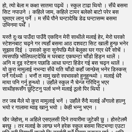
हो, त्यो बेला म कक्षा सातमा पढ्थें । स्कुल टाढा थियो । सँधै बसमा
सिट नपाउने । कहिले जाम, कहिले टायर बलेको बाटो परेर बस
घुमाएर लानु पर्ने । म सँधै पौने घन्टादेखि डेढ घन्टासम्म बसमा
उभिनमा पर्थें ।
यस्तै दुःख पाउँदा पाउँदै एकदिन मेरी साथीले मलाई हेर, मेरो घरको
स्टेशनबाट चढ्ने गर त्यहाँ बसमा आठ दशवटा सिट खाली हुन्छ भनेर
सुझाव दिई । उसको कुरा सुनेपछि मैले बेलुका घर गएर धेरै सोचें ।
त्यसपछि भोलिपल्टदेखि म घरबाट एकघन्टा चाँडो हिड्न थालें ।
अनि म दुइ स्टेशन पछाडि आधा घन्टा हिडेर गई बस चढ्न थालें ।
यो कुरा मामुलाई नभन्दा सँधै यति चाँडो कहाँ जान्छेस् भनेर डिस्कस्
पर्ने गर्दथ्यो । भनौं त मामु खरो स्वभावको हुनुहुन्थ्यो । मलाई धेरै
माया पनि गर्नु हुन्थ्यो । उहाँले स्कुल नै चेन्ज गरिदिनु भएर
साथीहरूसँग छुट्टिनु पर्ला भन्ने मलाई ठूलो पिर थियो ।
तर जब मैले यो कुरा मामुलाई भनें । उहाँले रुँदै मलाई अँगालो हाल्नु
भयो र गालामा म्वाइ खानु भयो । केही भन्नु भएन ।
खैर जेहोस्, म अहिले एसएलसी दिने तयारीमा जुटेकी छु । होस्टेलमै
बस्छु । तर मलाई के लाग्छ भने हरेक स्कुल बसमा सिटभन्दा एउटा