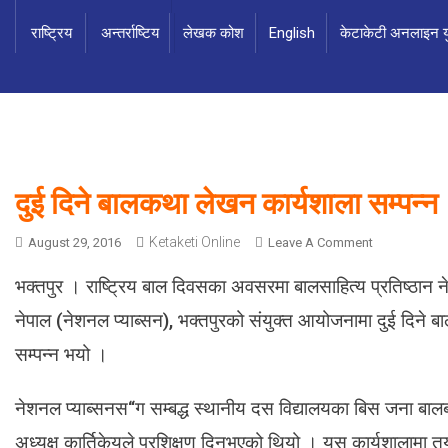
राष्ट्रिय
अन्तर्राष्टिय
लेखक कोश
English
केटाकेटी अनलाइन यु
दुई दिने बालकथा लेखन कार्यशाला सम्पन्न
Ketaketi Online
O
August 29, 2016
Leave A Comment
N
भक्तपुर । राष्ट्रिय बाल दिवसका अवसरमा बालसाहित्य प्रतिष्ठान
दु
ई
नेपाल (नेशनल प्याब्सन), भक्तपुरको संयुक्त आयोजनामा दुई दिने
दि
सम्पन्न भयो ।
ने
बा
ल
नेशनल प्याब्सनस“ग सम्बद्ध स्थानीय दस विद्यालयका बिस जना बालब
क
अध्यक्ष कार्तिकेयले प्रशिक्षण दिनुभएको थियो । यस कार्यशालामा