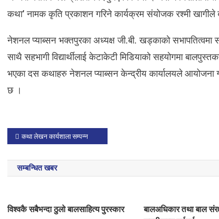
था
ले
कथा’ नामक कृति प्रकाशन गरिने कार्यक्रम संयोजक रश्मी खागीले
ख
न
नेशनल प्याब्सन भक्तपुरका अध्यक्ष जी.बी. खड्काको सभापतित्वमा 
का
साथै सहभागी विद्यार्थीलाई केटाकेटी मिडियाको सहयोगमा बालपुस्त
र्य
शा
भएका दस कथाहरु नेशनल प्याब्सन केन्द्रीय कार्यालयले आयोजना गर
ला
छ ।
स
म्प
न्न
P
कथा लेखन कार्यशाला सम्पन्न
o
सम्बन्धित खबर
s
t
विश्वकै सबैभन्दा ठुलो बालसाहित्य पुरस्कार
बालअधिकार तथा बाल संरक
n