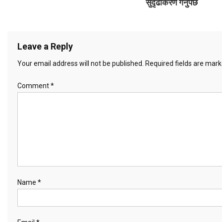
सुदृढीकरण गर्नुपर्छ
a
v
Leave a Reply
i
Your email address will not be published.
Required fields are mar
g
Comment
*
a
t
i
o
n
Name
*