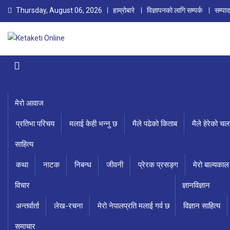
Skip
Thursday, August 06, 2026
हाम्रोबारे
विज्ञापनको लागि सम्पर्क
सम्पा
to
content
Ketaketi Online
First Nepali Online Magazine For Children
मेरो आवाज
प्रतिभा परिचय
मलाई केही भन्नु छ
मैले पढेको किताब
मैले हेरेको चल
साहित्य
कथा
नाटक
निबन्ध
जीवनी
प्रेरक प्रसङ्ग
मेरो बाल्यकाल
विचार
ज्ञानविज्ञान
अन्तर्वार्ता
लेख-रचना
मेरो नेपालप्रति मलाई गर्व छ
विज्ञान साहित्य
समाचार