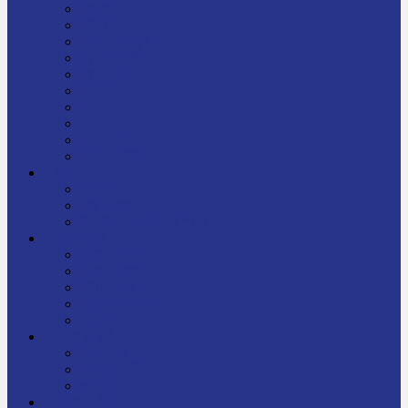
निबन्ध
जीवनी
प्रेरक प्रसङ्ग
मेरो बाल्यकाल
यात्रा साहित्य
कविता
गीत
गजल
चुट्किला
किशोर साहित्य
विचार
अन्तर्वार्ता
लेख-रचना
मेरो नेपालप्रति मलाई गर्व छ
ज्ञानविज्ञान
विज्ञान साहित्य
रोचक विज्ञान
सामान्यज्ञान
अचम्मको जानकारी
स्वास्थ्य
बजारमा नयाँ
बालपुस्तक
रमाइलो ठाउँ
चलचित्र
अडियो / भिडियो