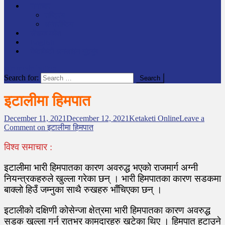
समाचार
राष्ट्रिय
अन्तर्राष्टिय
लेखक कोश
English
केटाकेटी अनलाइन युट्युब
site mode button
Search for:
इटालीमा हिमपात
December 11, 2021
December 12, 2021
Ketaketi Online
Leave a
Comment
on इटालीमा हिमपात
विश्व समाचार :
इटालीमा भारी हिमपातका कारण अवरुद्ध भएको राजमार्ग अग्नी
नियन्त्रकहरुले खुल्ला गरेका छन् । भारी हिमपातका कारण सडकमा
बाक्लो हिउँ जम्नुका साथै रुखहरु भाँचिएका छन् ।
इटालीको दक्षिणी कोसेन्जा क्षेत्रमा भारी हिमपातका कारण अवरुद्ध
सडक खुल्ला गर्न रातभर कामदारहरु खटेका थिए । हिमपात हटाउने