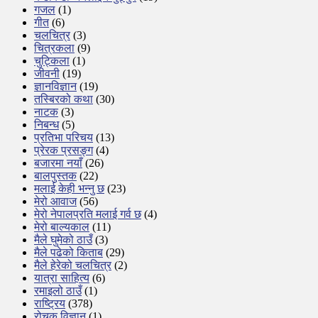
गजल
(1)
गीत
(6)
चलचित्र
(3)
चित्रकला
(9)
चुट्किला
(1)
जीवनी
(19)
ज्ञानविज्ञान
(19)
तस्बिरको कथा
(30)
नाटक
(3)
निबन्ध
(5)
प्रतिभा परिचय
(13)
प्रेरक प्रसङ्ग
(4)
बजारमा नयाँ
(26)
बालपुस्तक
(22)
मलाई केही भन्नु छ
(23)
मेरो आवाज
(56)
मेरो नेपालप्रति मलाई गर्व छ
(4)
मेरो बाल्यकाल
(11)
मैले घुमेको ठाउँ
(3)
मैले पढेको किताब
(29)
मैले हेरेको चलचित्र
(2)
यात्रा साहित्य
(6)
रमाइलो ठाउँ
(1)
राष्ट्रिय
(378)
रोचक विज्ञान
(1)