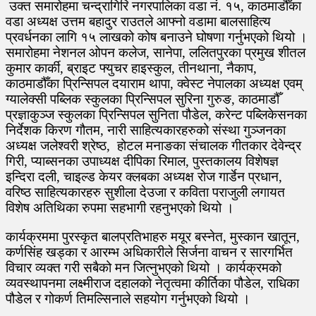
उक्त समारोहमा चन्द्रागिरि नगरपालिका वडा नं. १५, काठमाडौँका
वडा अध्यक्ष उत्तम बहादुर राउतले आफ्नो वडामा बालसाहित्य
प्रवर्धनका लागि १५ लाखको कोष बनाउने घोषणा गर्नुभएको थियो ।
समारोहमा नेशनल ओपन कलेज, सानेपा, ललितपुरका प्रमुख शीतल
कुमार कार्की, ब्राइट फ्युचर हाइस्कुल, तीनथाना, नैकाप,
काठमाडौँका प्रिन्सिपल दयाराम थापा, क्वेस्ट नेपालका अध्यक्ष एवम्
ग्यालेक्सी पब्लिक स्कुलका प्रिन्सिपल सुरिना गुरुङ, काठमाडौँ
प्रज्ञाकुञ्ज स्कुलका प्रिन्सिपल सुनिता पौडेल, करेन्ट पब्लिकेसनका
निर्देशक किरण गौतम, नारी साहित्यकारहरुको संस्था गुञ्जनका
अध्यक्ष जलेश्वरी श्रेष्ठ, होटल मनाङका संचालक गीतकार देवेन्द्र
गिरी, प्याब्सनका उपाध्यक्ष दीपिका रिमाल, पुस्तकालय विशेषज्ञ
इन्दिरा दली, चाइल्ड केयर क्लबका अध्यक्ष रोज गार्डेन प्रधान,
वरिष्ठ साहित्यकारहरु सुशीला देउजा र कविता पराजुली लगायत
विशेष अतिथिका रुपमा सहभागी रहनुभएको थियो ।
कार्यक्रममा पुरस्कृत बालप्रतिभाहरु मयूर बस्नेत, मुस्कान खातून,
कर्णसिंह खड्का र आरम्भ अधिकारीले सिर्जना वाचन र सारगर्भित
विचार व्यक्त गरी सबैको मन जित्नुभएको थियो । कार्यक्रमको
व्यवस्थापनमा लक्ष्मीराज दहालको नेतृत्वमा कीर्तिका पौडेल, राधिका
पौडेल र गोकर्ण तिमल्सिनाले सहयोग गर्नुभएको थियो ।