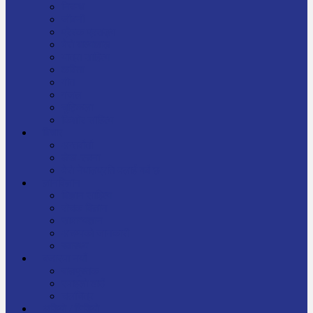
निबन्ध
जीवनी
प्रेरक प्रसङ्ग
मेरो बाल्यकाल
यात्रा साहित्य
कविता
गीत
गजल
चुट्किला
किशोर साहित्य
विचार
अन्तर्वार्ता
लेख-रचना
मेरो नेपालप्रति मलाई गर्व छ
ज्ञानविज्ञान
विज्ञान साहित्य
रोचक विज्ञान
सामान्यज्ञान
अचम्मको जानकारी
स्वास्थ्य
बजारमा नयाँ
बालपुस्तक
रमाइलो ठाउँ
चलचित्र
अडियो / भिडियो