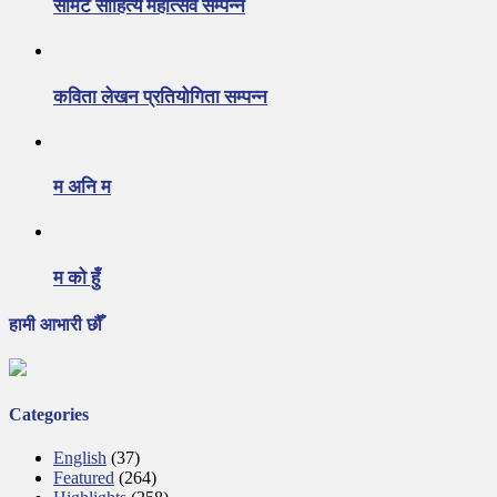
समिट साहित्य महोत्सव सम्पन्न
कविता लेखन प्रतियोगिता सम्पन्न
म अनि म
म को हुँ
हामी आभारी छौँ
Categories
English
(37)
Featured
(264)