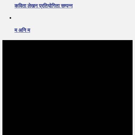
कविता लेखन प्रतियोगिता सम्पन्न
म अनि म