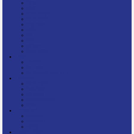
निबन्ध
जीवनी
प्रेरक प्रसङ्ग
मेरो बाल्यकाल
यात्रा साहित्य
कविता
गीत
गजल
चुट्किला
किशोर साहित्य
विचार
अन्तर्वार्ता
लेख-रचना
मेरो नेपालप्रति मलाई गर्व छ
ज्ञानविज्ञान
विज्ञान साहित्य
रोचक विज्ञान
सामान्यज्ञान
अचम्मको जानकारी
स्वास्थ्य
बजारमा नयाँ
बालपुस्तक
रमाइलो ठाउँ
चलचित्र
अडियो / भिडियो