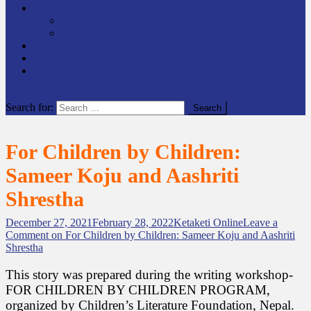
समाचार
राष्ट्रिय
अन्तर्राष्टिय
लेखक कोश
English
केटाकेटी अनलाइन युट्युब
site mode button
Search for:
For Children by Children:
Sameer Koju and Aashriti
Shrestha
December 27, 2021
February 28, 2022
Ketaketi Online
Leave a
Comment
on For Children by Children: Sameer Koju and Aashriti
Shrestha
This story was prepared during the writing workshop-
FOR CHILDREN BY CHILDREN PROGRAM,
organized by Children’s Literature Foundation, Nepal.