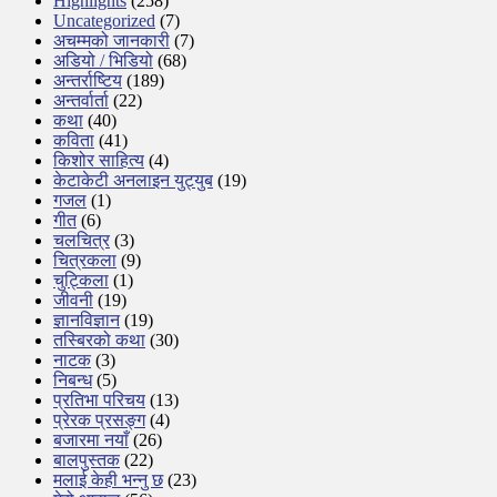
Highlights
(258)
Uncategorized
(7)
अचम्मको जानकारी
(7)
अडियो / भिडियो
(68)
अन्तर्राष्टिय
(189)
अन्तर्वार्ता
(22)
कथा
(40)
कविता
(41)
किशोर साहित्य
(4)
केटाकेटी अनलाइन युट्युब
(19)
गजल
(1)
गीत
(6)
चलचित्र
(3)
चित्रकला
(9)
चुट्किला
(1)
जीवनी
(19)
ज्ञानविज्ञान
(19)
तस्बिरको कथा
(30)
नाटक
(3)
निबन्ध
(5)
प्रतिभा परिचय
(13)
प्रेरक प्रसङ्ग
(4)
बजारमा नयाँ
(26)
बालपुस्तक
(22)
मलाई केही भन्नु छ
(23)