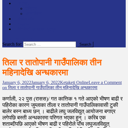
समाचार
राष्ट्रिय
अन्तर्राष्टिय
लेखक कोश
English
केटाकेटी अनलाइन युट्युब
site mode button
Search for:
तिला र तातोपानी गाउँपालिका तीन
महिनादेखि अन्धकारमा
January 6, 2022
January 6, 2022
Ketaketi Online
Leave a Comment
on तिला र तातोपानी गाउँपालिका तीन महिनादेखि अन्धकारमा
कर्णाली, २२ पुस (रासस)/ गत कात्तिक १ गते आएको भीषण बाढी र
पहिरोका कारण जुम्लाका तीला र तातोपानी गाउँपालिकावासी टुकी
बालेर बस्न बाध्य छन् । बाढीले लघु जलविद्युत् आयोजना बगाएर
लगेपछि बस्ती अन्धकारमा परिणत भएका हुन् । करिब एक
शताब्दीपछि आएको भीषण बाढी र पहिरोले पाँच लघुजलविद्युत्