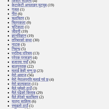
किशोर साहित्य
(4)
केटाकेटी अनलाइन युट्युब
(19)
गजल
(1)
गीत
(6)
चलचित्र
(3)
चित्रकला
(9)
चुट्किला
(1)
जीवनी
(19)
ज्ञानविज्ञान
(19)
तस्बिरको कथा
(30)
नाटक
(3)
निबन्ध
(5)
प्रतिभा परिचय
(13)
प्रेरक प्रसङ्ग
(4)
बजारमा नयाँ
(26)
बालपुस्तक
(22)
मलाई केही भन्नु छ
(23)
मेरो आवाज
(56)
मेरो नेपालप्रति मलाई गर्व छ
(4)
मेरो बाल्यकाल
(11)
मैले घुमेको ठाउँ
(3)
मैले पढेको किताब
(29)
मैले हेरेको चलचित्र
(2)
यात्रा साहित्य
(6)
रमाइलो ठाउँ
(1)