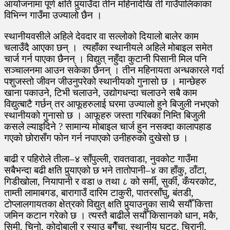
आयोजनामा पूर्ण क्षति पुर्‍याउँदा तीन महिनादेखि ती गाउँपालिकाका
विभिन्न गाउँमा उज्यालो छैन ।
स्थानीयवसीले अहिले देवदार वा सल्लोको दियालो बालेर काम
चलाउँदै आएका छन् । त्यहाँका स्थानीयले अहिले मोबाइल समेत
चार्ज गर्न पाएका छैनन् । विद्युत् नहुँदा कुटानी पिसानी मिल पनि
सञ्चालनमा आउन सकेका छैनन् । तीन महिनायता अन्धकारले गर्दा
पशुजस्तो जीवन जीउनुपरेको स्थानीयको गुनासो छ । मान्छेहरु
खाना पकाउने, टिभी चलाउने, उद्योगधन्दा चलाउने सबै काम
विद्युत्बाटै गर्छन् तर आफूहरुलाई घरमा उज्यालो हुने बिजुली नभएको
स्थानीयको गुनासो छ । आफूहरु जस्ता गरिबका निम्ति बिजुली
कसले ल्याइदिने ? सामान्य मोबाइल चार्ज हुन नसक्दा कालापहाड
गएको छोरासँग फोन गर्न नपाएको उनीहरुको दुखेसो छ ।
बाढी र पहिरोले तीला–४ साँपुल्ली, रावतवाडा, नुवकोट गाउँमा
सबैभन्दा बढी क्षति पुर्‍याएको छ भने तातोपानी–४ का हाँकु, ठाँटा,
गिडीखोला, नियापानी र वडा ७ तथा ८ को सर्मी, सुर्की, कँयरकोट,
ताम्ती लामाबगड, बारागाउँ दारिम टाकुरी, पातरसाँघु, बंतडी,
टोप्लालगायतका क्षेत्रको विद्युत् क्षति पुर्‍याउनुका साथै सयौँ कित्ता
जमिन कटान गरेको छ । त्यस्तै बाढीले सयौँ किसानको धान, मकै,
सिमी, चिनो, कोदोबाली र स्याउ बगैँचा, स्थानीय घट्ट, चिरानी,