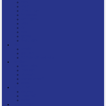
निबन्ध
जीवनी
प्रेरक प्रसङ्ग
मेरो बाल्यकाल
यात्रा साहित्य
कविता
गीत
गजल
चुट्किला
किशोर साहित्य
विचार
अन्तर्वार्ता
लेख-रचना
मेरो नेपालप्रति मलाई गर्व छ
ज्ञानविज्ञान
विज्ञान साहित्य
रोचक विज्ञान
सामान्यज्ञान
अचम्मको जानकारी
स्वास्थ्य
बजारमा नयाँ
बालपुस्तक
रमाइलो ठाउँ
चलचित्र
अडियो / भिडियो