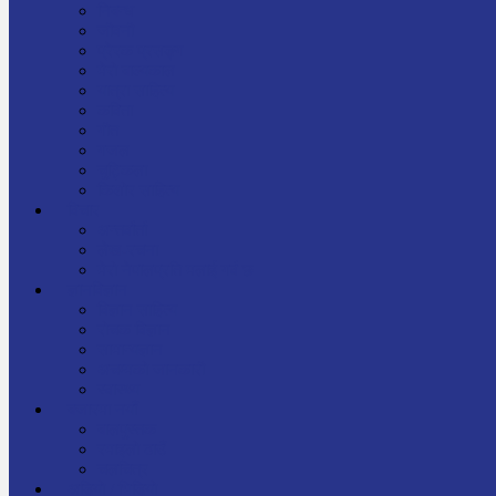
निबन्ध
जीवनी
प्रेरक प्रसङ्ग
मेरो बाल्यकाल
यात्रा साहित्य
कविता
गीत
गजल
चुट्किला
किशोर साहित्य
विचार
अन्तर्वार्ता
लेख-रचना
मेरो नेपालप्रति मलाई गर्व छ
ज्ञानविज्ञान
विज्ञान साहित्य
रोचक विज्ञान
सामान्यज्ञान
अचम्मको जानकारी
स्वास्थ्य
बजारमा नयाँ
बालपुस्तक
रमाइलो ठाउँ
चलचित्र
अडियो / भिडियो