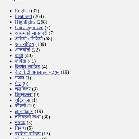
English
(37)
Featured
(264)
Highlights
(258)
Uncategorized
(7)
अचम्मको जानकारी
(7)
अडियो / भिडियो
(68)
अन्तर्राष्टिय
(189)
अन्तर्वार्ता
(22)
कथा
(40)
कविता
(41)
किशोर साहित्य
(4)
केटाकेटी अनलाइन युट्युब
(19)
गजल
(1)
गीत
(6)
चलचित्र
(3)
चित्रकला
(9)
चुट्किला
(1)
जीवनी
(19)
ज्ञानविज्ञान
(19)
तस्बिरको कथा
(30)
नाटक
(3)
निबन्ध
(5)
प्रतिभा परिचय
(13)