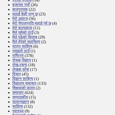
प्रेरक प्रसङ्ग
(4)
बजारमा नयाँ
(26)
बालपुस्तक
(22)
मलाई केही भन्नु छ
(23)
मेरो आवाज
(56)
मेरो नेपालप्रति मलाई गर्व छ
(4)
मेरो बाल्यकाल
(11)
मैले घुमेको ठाउँ
(3)
मैले पढेको किताब
(29)
मैले हेरेको चलचित्र
(2)
यात्रा साहित्य
(6)
रमाइलो ठाउँ
(1)
राष्ट्रिय
(378)
रोचक विज्ञान
(1)
लेख-रचना
(18)
लेखक कोश
(17)
विचार
(45)
विज्ञान साहित्य
(1)
विद्यालय समाचार
(133)
शिक्षककाे कलम
(2)
समाचार
(624)
सम्पादकीय
(15)
सामान्यज्ञान
(8)
साहित्य
(132)
स्वास्थ्य
(9)