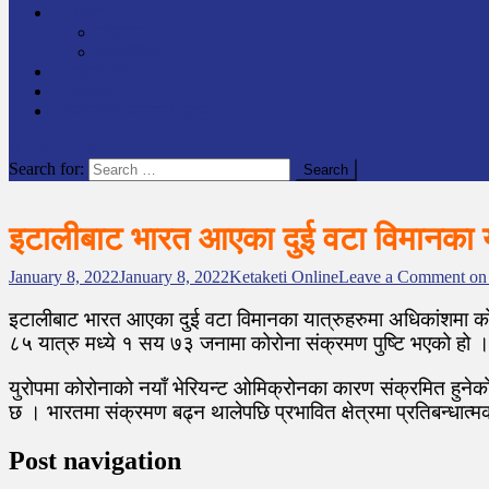
समाचार
राष्ट्रिय
अन्तर्राष्टिय
लेखक कोश
English
केटाकेटी अनलाइन युट्युब
site mode button
Search for:
इटालीबाट भारत आएका दुई वटा विमानका य
January 8, 2022
January 8, 2022
Ketaketi Online
Leave a Comment
on 
इटालीबाट भारत आएका दुई वटा विमानका यात्रुहरुमा अधिकांशमा 
८५ यात्रु मध्ये १ सय ७३ जनामा कोरोना संक्रमण पुष्टि भएको हो
युरोपमा कोरोनाको नयाँ भेरियन्ट ओमिक्रोनका कारण संक्रमित हुने
छ । भारतमा संक्रमण बढ्न थालेपछि प्रभावित क्षेत्रमा प्रतिबन्धात
Post navigation