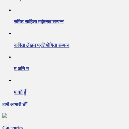
समिट साहित्य महोत्सव सम्पन्न
कविता लेखन प्रतियोगिता सम्पन्न
म अनि म
म को हुँ
हामी आभारी छौँ
Categories