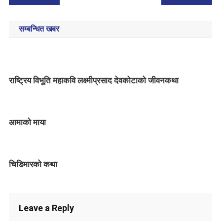
o
सम्बन्धित खबर
s
t
n
राष्ट्रिय विभूति महाकवि लक्ष्मीप्रसाद देवकोटाको जीवनकथा
a
v
आमाको माया
i
g
चिडिमारको कथा
a
t
i
Leave a Reply