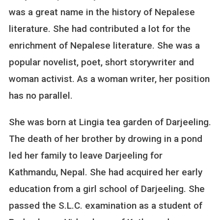
H
was a great name in the history of Nepalese
O
literature. She had contributed a lot for the
R
T
enrichment of Nepalese literature. She was a
B
popular novelist, poet, short storywriter and
I
O
woman activist. As a woman writer, her position
G
has no parallel.
R
A
She was born at Lingia tea garden of Darjeeling.
P
H
The death of her brother by drowing in a pond
Y
led her family to leave Darjeeling for
O
F
Kathmandu, Nepal. She had acquired her early
P
education from a girl school of Darjeeling. She
A
R
passed the S.L.C. examination as a student of
I