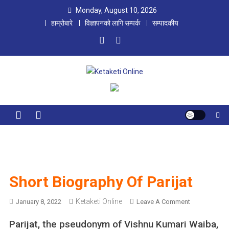
Skip
Monday, August 10, 2026
to
हाम्रोबारे
विज्ञापनको लागि सम्पर्क
सम्पादकीय
content
Ketaketi Online
First Nepali Online Magazine For Children
Short Biography Of Parijat
Ketaketi Online
O
January 8, 2022
Leave A Comment
N
Parijat, the pseudonym of Vishnu Kumari Waiba,
S