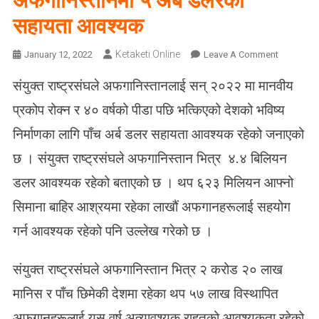
अफगानिस्तानमा ५ अर्ब डलरको
सहायता आवश्यक
Ketaketi Online
O
January 12, 2022
Leave A Comment
N
संयुक्त राष्ट्रसंघले अफगानिस्तानलाई सन् २०२२ मा मानवीय
अ
फ
प्रकोप रोक्न र ४० वर्षको पीडा पछि भत्किएको देशको भविष्य
गा
निर्माणका लागि पाँच अर्ब डलर सहायता आवश्यक रहेको जनाएको
नि
स्ता
छ । संयुक्त राष्ट्रसंघले अफगानिस्तान भित्र ४.४ बिलियन
न
डलर आवश्यक रहेको बताएको छ । थप ६२३ मिलियन आफ्नो
मा
५
सिमाना बाहिर आश्रयमा रहेका लाखौं अफगानहरूलाई सहयोग
अ
गर्न आवश्यक रहेको पनि उल्लेख गरेको छ ।
र्ब
ड
संयुक्त राष्ट्रसंघले अफगानिस्तान भित्र २ करोड २० लाख
ल
र
मानिस र पाँच छिमेकी देशमा रहेका थप ५७ लाख विस्थापित
को
अफगानहरूलाई यस वर्ष अत्यावश्यक राहतको आवश्यकता रहेको
स