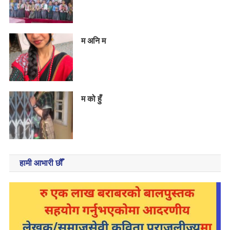
म अनि म
म को हुँ
हामी आभारी छौँ