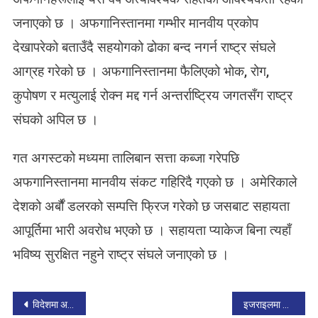
हा
जनाएको छ । अफगानिस्तानमा गम्भीर मानवीय प्रकोप
य
देखापरेको बताउँदै सहयोगको ढोका बन्द नगर्न राष्ट्र संघले
ता
आ
आग्रह गरेको छ । अफगानिस्तानमा फैलिएको भोक, रोग,
व
कुपोषण र मत्युलाई रोक्न मद्द गर्न अन्तर्राष्ट्रिय जगतसँग राष्ट्र
श्य
क
संघको अपिल छ ।
गत अगस्टको मध्यमा तालिबान सत्ता कब्जा गरेपछि
अफगानिस्तानमा मानवीय संकट गहिरिदै गएको छ । अमेरिकाले
देशको अर्बौं डलरको सम्पत्ति फ्रिज गरेको छ जसबाट सहायता
आपूर्तिमा भारी अवरोध भएको छ । सहायता प्याकेज बिना त्यहाँ
भविष्य सुरक्षित नहुने राष्ट्र संघले जनाएको छ ।
P
विदेशमा अध्ययनरत विद्यार्थीद्वारा छात्रवृत्तिका लागि सहयोग
इजराइलमा कोरोना विरुद्धको तेस्रो र चौथो डोज खोप अभियान