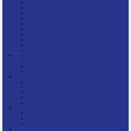
निबन्ध
जीवनी
प्रेरक प्रसङ्ग
मेरो बाल्यकाल
यात्रा साहित्य
कविता
गीत
गजल
चुट्किला
किशोर साहित्य
विचार
अन्तर्वार्ता
लेख-रचना
मेरो नेपालप्रति मलाई गर्व छ
ज्ञानविज्ञान
विज्ञान साहित्य
रोचक विज्ञान
सामान्यज्ञान
अचम्मको जानकारी
स्वास्थ्य
बजारमा नयाँ
बालपुस्तक
रमाइलो ठाउँ
चलचित्र
अडियो / भिडियो