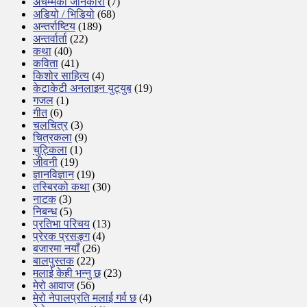
अचम्मको जानकारी
(7)
अडियो / भिडियो
(68)
अन्तर्राष्टिय
(189)
अन्तर्वार्ता
(22)
कथा
(40)
कविता
(41)
किशोर साहित्य
(4)
केटाकेटी अनलाइन युट्युब
(19)
गजल
(1)
गीत
(6)
चलचित्र
(3)
चित्रकला
(9)
चुट्किला
(1)
जीवनी
(19)
ज्ञानविज्ञान
(19)
तस्बिरको कथा
(30)
नाटक
(3)
निबन्ध
(5)
प्रतिभा परिचय
(13)
प्रेरक प्रसङ्ग
(4)
बजारमा नयाँ
(26)
बालपुस्तक
(22)
मलाई केही भन्नु छ
(23)
मेरो आवाज
(56)
मेरो नेपालप्रति मलाई गर्व छ
(4)