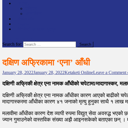
समाचार
राष्ट्रिय
अन्तर्राष्टिय
लेखक कोश
English
केटाकेटी अनलाइन युट्युब
site mode button
Search for:
दक्षिण अफ्रिकामा ‘एना’ आँधी
January 28, 2022
January 28, 2022
Ketaketi Online
Leave a Comment
दक्षिणी अफ्रिकी क्षेत्र एना नामक आँधीको चपेटामा/मादागास्कर, मला
दक्षिणी अफ्रिकी क्षेत्र एना नामक आँधीका कारण आएको बाढीको चपेट
मादागास्करमा आँधीका कारण ४१ जनाको मृत्यु हुनुका साथै १ लाख 
मलावीमा आँधीका कारण देश व्यापी रुपमा विद्युत् सेवा अवरुद्ध भएको
ज्यान गुमाउनेको वास्तविक संख्या अझै आइनसकेको बताएका छन् । मो