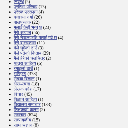
निबन्ध
(5)
प्रतिभा परिचय
(13)
प्रेरक प्रसङ्ग
(4)
बजारमा नयाँ
(26)
बालपुस्तक
(22)
मलाई केही भन्नु छ
(23)
मेरो आवाज
(56)
मेरो नेपालप्रति मलाई गर्व छ
(4)
मेरो बाल्यकाल
(11)
मैले घुमेको ठाउँ
(3)
मैले पढेको किताब
(29)
मैले हेरेको चलचित्र
(2)
यात्रा साहित्य
(6)
रमाइलो ठाउँ
(1)
राष्ट्रिय
(378)
रोचक विज्ञान
(1)
लेख-रचना
(18)
लेखक कोश
(17)
विचार
(45)
विज्ञान साहित्य
(1)
विद्यालय समाचार
(133)
शिक्षककाे कलम
(2)
समाचार
(624)
सम्पादकीय
(15)
सामान्यज्ञान
(8)