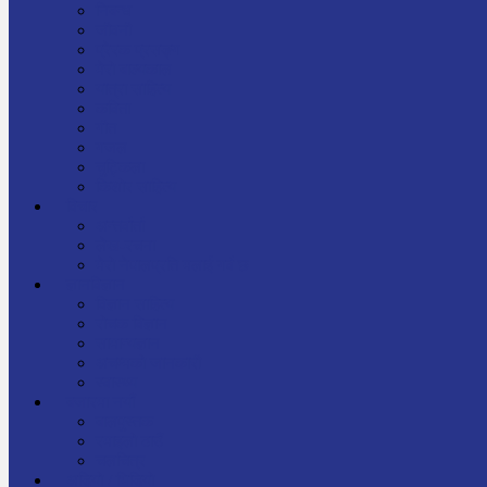
निबन्ध
जीवनी
प्रेरक प्रसङ्ग
मेरो बाल्यकाल
यात्रा साहित्य
कविता
गीत
गजल
चुट्किला
किशोर साहित्य
विचार
अन्तर्वार्ता
लेख-रचना
मेरो नेपालप्रति मलाई गर्व छ
ज्ञानविज्ञान
विज्ञान साहित्य
रोचक विज्ञान
सामान्यज्ञान
अचम्मको जानकारी
स्वास्थ्य
बजारमा नयाँ
बालपुस्तक
रमाइलो ठाउँ
चलचित्र
अडियो / भिडियो