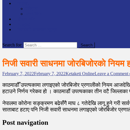
समाचार
राष्ट्रिय
अन्तर्राष्टिय
लेखक कोश
English
केटाकेटी अनलाइन युट्युब
site mode button
Search for:
निजी सवारी साधनमा जोरबिजोरकाे नियम ह
February 7, 2022
February 7, 2022
Ketaketi Online
Leave a Comment
काठमाडौँ उपत्यकामा लगाइएको जोरबिजोर प्रणालीकाे नियम आजदेख
हटाउने निर्णय गरेकव हो । काठमाडौं उपत्यकाका तीन वटै जिल्लाका 
नेपालमा कोरोना सङ्क्रमण बढेसँगै माघ ८ गतेदेखि लागू हुने गरी 
साताबाट हटाए पनि निजी सवारी साधनमा लगाइएको जोरबिजोर प्रणाल
Post navigation