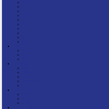
निबन्ध
जीवनी
प्रेरक प्रसङ्ग
मेरो बाल्यकाल
यात्रा साहित्य
कविता
गीत
गजल
चुट्किला
किशोर साहित्य
विचार
अन्तर्वार्ता
लेख-रचना
मेरो नेपालप्रति मलाई गर्व छ
ज्ञानविज्ञान
विज्ञान साहित्य
रोचक विज्ञान
सामान्यज्ञान
अचम्मको जानकारी
स्वास्थ्य
बजारमा नयाँ
बालपुस्तक
रमाइलो ठाउँ
चलचित्र
अडियो / भिडियो