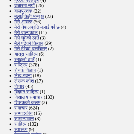
प्रेरक प्रसङ्ग
(4)
बजारमा नयाँ
(26)
बालपुस्तक
(22)
मलाई केही भन्नु छ
(23)
मेरो आवाज
(56)
मेरो नेपालप्रति मलाई गर्व छ
(4)
मेरो बाल्यकाल
(11)
मैले घुमेको ठाउँ
(3)
मैले पढेको किताब
(29)
मैले हेरेको चलचित्र
(2)
यात्रा साहित्य
(6)
रमाइलो ठाउँ
(1)
राष्ट्रिय
(378)
रोचक विज्ञान
(1)
लेख-रचना
(18)
लेखक कोश
(17)
विचार
(45)
विज्ञान साहित्य
(1)
विद्यालय समाचार
(133)
शिक्षककाे कलम
(2)
समाचार
(624)
सम्पादकीय
(15)
सामान्यज्ञान
(8)
साहित्य
(132)
स्वास्थ्य
(9)