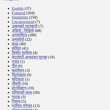
English
(37)
Featured
(264)
Highlights
(258)
Uncategorized
(7)
अचम्मको जानकारी
(7)
अडियो / भिडियो
(68)
अन्तर्राष्टिय
(189)
अन्तर्वार्ता
(22)
कथा
(40)
कविता
(41)
किशोर साहित्य
(4)
केटाकेटी अनलाइन युट्युब
(19)
गजल
(1)
गीत
(6)
चलचित्र
(3)
चित्रकला
(9)
चुट्किला
(1)
जीवनी
(19)
ज्ञानविज्ञान
(19)
तस्बिरको कथा
(30)
नाटक
(3)
निबन्ध
(5)
प्रतिभा परिचय
(13)