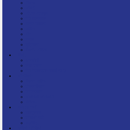
निबन्ध
जीवनी
प्रेरक प्रसङ्ग
मेरो बाल्यकाल
यात्रा साहित्य
कविता
गीत
गजल
चुट्किला
किशोर साहित्य
विचार
अन्तर्वार्ता
लेख-रचना
मेरो नेपालप्रति मलाई गर्व छ
ज्ञानविज्ञान
विज्ञान साहित्य
रोचक विज्ञान
सामान्यज्ञान
अचम्मको जानकारी
स्वास्थ्य
बजारमा नयाँ
बालपुस्तक
रमाइलो ठाउँ
चलचित्र
अडियो / भिडियो