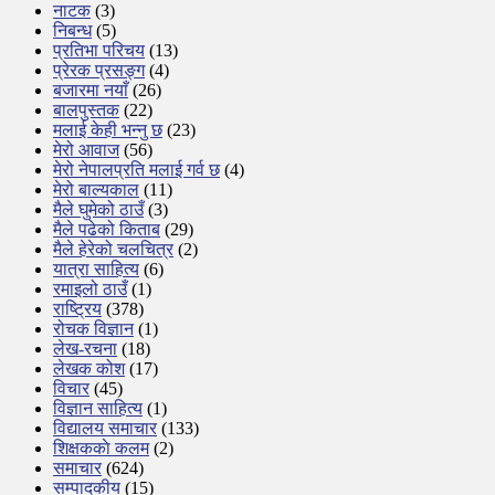
नाटक
(3)
निबन्ध
(5)
प्रतिभा परिचय
(13)
प्रेरक प्रसङ्ग
(4)
बजारमा नयाँ
(26)
बालपुस्तक
(22)
मलाई केही भन्नु छ
(23)
मेरो आवाज
(56)
मेरो नेपालप्रति मलाई गर्व छ
(4)
मेरो बाल्यकाल
(11)
मैले घुमेको ठाउँ
(3)
मैले पढेको किताब
(29)
मैले हेरेको चलचित्र
(2)
यात्रा साहित्य
(6)
रमाइलो ठाउँ
(1)
राष्ट्रिय
(378)
रोचक विज्ञान
(1)
लेख-रचना
(18)
लेखक कोश
(17)
विचार
(45)
विज्ञान साहित्य
(1)
विद्यालय समाचार
(133)
शिक्षककाे कलम
(2)
समाचार
(624)
सम्पादकीय
(15)