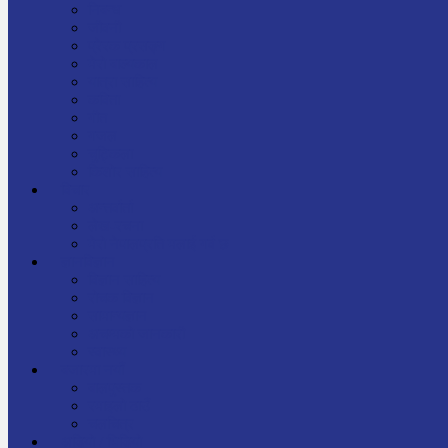
निबन्ध
जीवनी
प्रेरक प्रसङ्ग
मेरो बाल्यकाल
यात्रा साहित्य
कविता
गीत
गजल
चुट्किला
किशोर साहित्य
विचार
अन्तर्वार्ता
लेख-रचना
मेरो नेपालप्रति मलाई गर्व छ
ज्ञानविज्ञान
विज्ञान साहित्य
रोचक विज्ञान
सामान्यज्ञान
अचम्मको जानकारी
स्वास्थ्य
बजारमा नयाँ
बालपुस्तक
रमाइलो ठाउँ
चलचित्र
अडियो / भिडियो