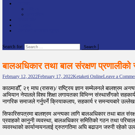
समाचार
राष्ट्रिय
अन्तर्राष्टिय
लेखक कोश
English
केटाकेटी अनलाइन युट्युब
site mode button
Search for:
बालअधिकार तथा बाल संरक्षण प्रणालीको सुद
February 12, 2022
February 17, 2022
Ketaketi Online
Leave a Comme
काठमाडौँ, २९ माघ (रासस)/ राष्ट्रिय ज्ञान सम्मेलनले बालश्रम अन्त्
अभियान नेपालले विश्व शिक्षा लगायतका विभिन्न संस्थासँगको सहकार्य
नागरिक समाजले गर्नुपर्ने क्रियाकलाप, सहकार्य र समन्वयबारे उल्ल
सिफारिसपत्रमा बालश्रम अन्त्यका लागि बालअधिकार तथा बाल संरक्षण 
प्रवाहको कानुनी व्यवस्था, बालअधिकार समितिको गठन तथा परिचा
व्यवस्थाको कार्यान्वयनलाई द्रुतगतिमा अघि बढाउन जरुरी रहेको उ