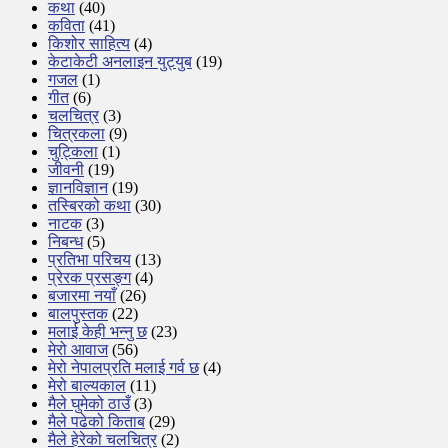
कथा
(40)
कविता
(41)
किशोर साहित्य
(4)
केटाकेटी अनलाइन युट्युब
(19)
गजल
(1)
गीत
(6)
चलचित्र
(3)
चित्रकला
(9)
चुट्किला
(1)
जीवनी
(19)
ज्ञानविज्ञान
(19)
तस्बिरको कथा
(30)
नाटक
(3)
निबन्ध
(5)
प्रतिभा परिचय
(13)
प्रेरक प्रसङ्ग
(4)
बजारमा नयाँ
(26)
बालपुस्तक
(22)
मलाई केही भन्नु छ
(23)
मेरो आवाज
(56)
मेरो नेपालप्रति मलाई गर्व छ
(4)
मेरो बाल्यकाल
(11)
मैले घुमेको ठाउँ
(3)
मैले पढेको किताब
(29)
मैले हेरेको चलचित्र
(2)