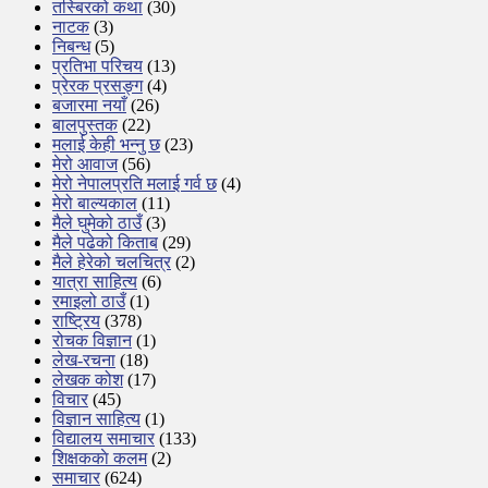
तस्बिरको कथा
(30)
नाटक
(3)
निबन्ध
(5)
प्रतिभा परिचय
(13)
प्रेरक प्रसङ्ग
(4)
बजारमा नयाँ
(26)
बालपुस्तक
(22)
मलाई केही भन्नु छ
(23)
मेरो आवाज
(56)
मेरो नेपालप्रति मलाई गर्व छ
(4)
मेरो बाल्यकाल
(11)
मैले घुमेको ठाउँ
(3)
मैले पढेको किताब
(29)
मैले हेरेको चलचित्र
(2)
यात्रा साहित्य
(6)
रमाइलो ठाउँ
(1)
राष्ट्रिय
(378)
रोचक विज्ञान
(1)
लेख-रचना
(18)
लेखक कोश
(17)
विचार
(45)
विज्ञान साहित्य
(1)
विद्यालय समाचार
(133)
शिक्षककाे कलम
(2)
समाचार
(624)