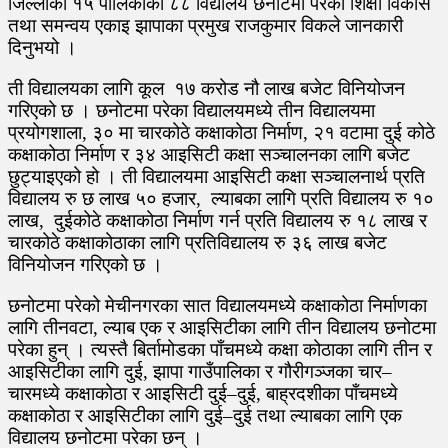
जिल्लाका १५ पालिकाका ८८ विद्यालय छनोटमा परेको शिक्षा विकास
तथा समन्वय एकाइ झापाका प्रमुख राजकुमार विकले जानकारी
दिनुभयो ।
ती विद्यालयका लागि कूल १७ करोड नौ लाख बजेट विनियोजन
गरिएको छ । छनोटमा परेका विद्यालयमध्ये तीन विद्यालयमा
प्रयोगशाला, ३० मा चारकोठे कक्षाकोठा निर्माण, २१ वटामा दुई कोठे
कक्षाकोठा निर्माण र ३४ आइसिटी कक्षा सञ्चालनका लागि बजेट
छुट्याइएको हो । ती विद्यालयमा आइसिटी कक्षा सञ्चालनार्थ प्रति
विद्यालय रु छ लाख ५० हजार, ल्याबका लागि प्रति विद्यालय रु १०
लाख, दुईकोठे कक्षाकोठा निर्माण गर्न प्रति विद्यालय रु १८ लाख र
चारकोठे कक्षाकोठाका लागि प्रतिविद्यालय रु ३६ लाख बजेट
विनियोजन गरिएको छ ।
छनोटमा परेको मेचीनगरका सात विद्यालयमध्ये कक्षाकोठा निर्माणका
लागि तीनवटा, ल्याब एक र आइसिटीका लागि तीन विद्यालय छनोटमा
परेका हुन् । त्यस्तै बिर्तामोडका पाँचमध्ये कक्षा कोठाका लागि तीन र
आइसिटीका लागि दुई, झापा गाउँपालिका र गौरीगञ्जका चार–
चारमध्ये कक्षाकोठा र आइसिटी दुई–दुई, बाह्रदशीका पाँचमध्ये
कक्षाकोठा र आइसिटीका लागि दुई–दुई तथा ल्याबका लागि एक
विद्यालय छनोटमा परेका छन् ।