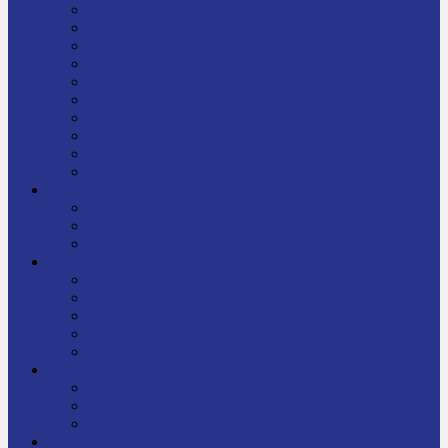
निबन्ध
जीवनी
प्रेरक प्रसङ्ग
मेरो बाल्यकाल
यात्रा साहित्य
कविता
गीत
गजल
चुट्किला
किशोर साहित्य
विचार
अन्तर्वार्ता
लेख-रचना
मेरो नेपालप्रति मलाई गर्व छ
ज्ञानविज्ञान
विज्ञान साहित्य
रोचक विज्ञान
सामान्यज्ञान
अचम्मको जानकारी
स्वास्थ्य
बजारमा नयाँ
बालपुस्तक
रमाइलो ठाउँ
चलचित्र
अडियो / भिडियो