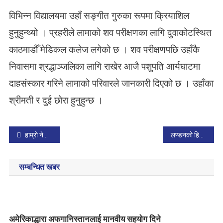
विभिन्न विद्यालयमा उहाँ सङ्गीत गुरुका रूपमा क्रियाशिल
हुनुहुन्थ्यो । प्रहरीले लामाको शव परीक्षणका लागि दुवाकोटस्थित
काठमाडौँ मेडिकल कलेज लगेको छ । शव परीक्षणपछि उहाँकै
निवासमा श्रद्धाञ्जलिका लागि राखेर आजै पशुपति आर्यघाटमा
दाहसंस्कार गरिने लामाको परिवारले जानकारी दिएको छ । उहाँका
श्रीमती र दुई छोरा हुनुहुन्छ ।
P
हाम्रो नेपाली सेना : निकुञ्ज सुरक्षादेखि हिमाल सफाईसम्म
लण्डनको हिलिङ्डन अस्पतालले ‘नेपाल डे’ मनाउने
o
सम्बन्धित खबर
s
t
n
अमेरिकाद्धारा अफगानिस्तानलाई मानवीय सहयोग दिने