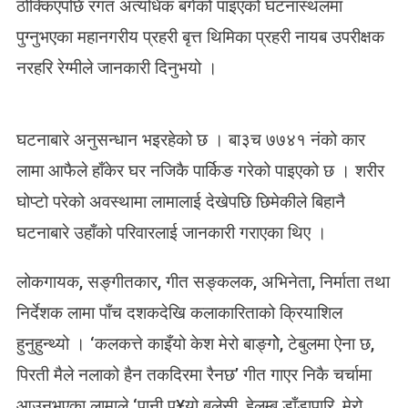
ठोक्किएपछि रगत अत्यधिक बगेको पाइएको घटनास्थलमा
पुग्नुभएका महानगरीय प्रहरी बृत्त थिमिका प्रहरी नायब उपरीक्षक
नरहरि रेग्मीले जानकारी दिनुभयो ।
घटनाबारे अनुसन्धान भइरहेको छ । बा३च ७७४१ नंको कार
लामा आफैले हाँकेर घर नजिकै पार्किङ गरेको पाइएको छ । शरीर
घोप्टो परेको अवस्थामा लामालाई देखेपछि छिमेकीले बिहानै
घटनाबारे उहाँको परिवारलाई जानकारी गराएका थिए ।
लोकगायक, सङ्गीतकार, गीत सङ्कलक, अभिनेता, निर्माता तथा
निर्देशक लामा पाँच दशकदेखि कलाकारिताको क्रियाशिल
हुनुहुन्थ्यो । ‘कलकत्ते काइँयो केश मेरो बाङ्गोे, टेबुलमा ऐना छ,
पिरती मैले नलाको हैन तकदिरमा रैनछ’ गीत गाएर निकै चर्चामा
आउनुभएका लामाले ‘पानी प¥यो बलेसी, हेलम्बु डाँडापारि, मेरो