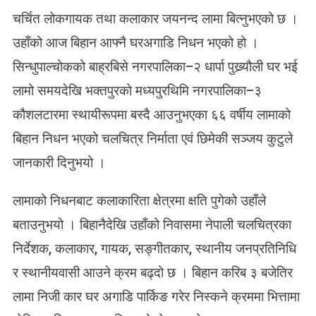
N
चर्चित लोकगायक तथा कलाकार जयनन्द लामा बित्नुभएको छ ।
च
र्चि
उहाँको आज बिहान आफ्नै घरअगाडि निधन भएको हो ।
त
सिन्धुपाल्चोकको बाह्रबिसे नगरपालिका–२ धार्पा पुख्र्यौली घर भई
लो
क
लामो समयदेखि भक्तपुरको मध्यपुरथिमि नगरपालिका–३
गा
कौशलटारमा स्थायीरूपमा बस्दै आउनुभएका ६६ वर्षीय लामाको
य
क
बिहान निधन भएको चलचित्र निर्माता एवं छिमेकी सञ्जय कुटुले
ज
जानकारी दिनुभयो ।
य
न
लामाको निधनबाट कलाकारिता क्षेत्रमा क्षति पुगेको उहाँले
न्द
ला
बताउनुभयो । बिहानैदेखि उहाँको निवासमा नेपाली चलचित्रका
मा
निर्देशक, कलाकार, गायक, सङ्गीतकार, स्थानीय जनप्रतिनिधि
बि
त्नु
र स्थानीयवासी आउने क्रम बढ्दो छ । बिहान करिब ३ बजेतिर
भ
लामा निजी कार घर अगाडि पार्किङ गरेर निस्कने क्रममा भित्तामा
यो