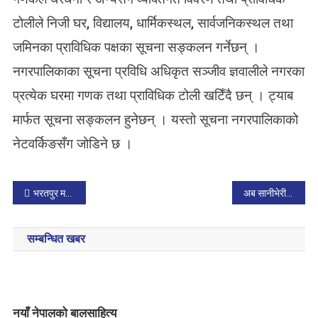
टोलीले निजी घर, विद्यालय, धार्मिकस्थल, सार्वजनिकस्थल तथा
जमिनका प्राविधिक पक्षका सूचना सङ्कलन गर्नेछन् ।
नगरपालिकाका सूचना प्रविधि अधिकृत सञ्जीव ज्ञवालीले नगरका
प्रत्येक घरमा गणक तथा प्राविधिक टोली खटिँदै छन् । ट्याब
मार्फत सूचना सङ्कलन हुनेछन् । यस्तो सूचना नगरपालिकाको
नेटवर्किङसँग जोडिने छ ।
P
भरतपुर महानगरका ६ सय ९२ विद्यार्थीलाई छात्रवृत्ति
अब सानीभेरी नदीमा जलयात्रा गर्न सकिने
o
सम्बन्धित खबर
s
t
n
नयाँ नेपालको बालसाहित्य