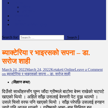
समाचार
राष्ट्रिय
अन्तर्राष्टिय
लेखक कोश
English
केटाकेटी अनलाइन युट्युब
site mode button
Search for:
ब्याक्टेरिया र भाइरसको सपना – डा.
सरोज शाही
March 24, 2022
March 24, 2022
Ketaketi Online
Leave a Comment
on ब्याक्टेरिया र भाइरसको सपना – डा. सरोज शाही
(विज्ञान कथा
)
दिउँसो साथीहरुसँग घुम्न जाँदा ग्रीष्मले बाटोमा बेच्न राखेकाे चटपटे
खाएको थियो । अहिले साँझ उसलाई बेस्सरी पेट दुख्न थाल्यो ।
उसले चिसो वरफ पनि खाएको थियो । साँझ परेपछि उसलाई हनहन
ज्वराे पनि आउन थाल्यो । ग्रीष्मको आमा–बाबु चिन्तित हुन