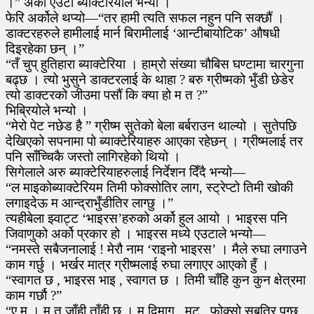
।” अर्को एउटा ब्याक्टेरियाले भन्यो ।
फेरि अर्कोले थप्यो—“तर हामी त्यति सफल नहुन पनि सक्छौं ।
डाक्टरहरुले हामीलाई मार्न बिरामीलाई ‘आन्टीबायोटिक’ औषधी
दिइरहेका छन् ।”
“तँ चुप् हुतिहारा ब्याक्टेरिया । हाम्रो संख्या चौबिस घण्टामा चारगुना
बढ्छ । त्यो भुसुने डाक्टरलाई के थाहा ? बरु ग्रीष्मको भुँडी छेडेर
त्यो डाक्टरको जीउमा पसौं कि क्या हो म त ?”
भिब्रियोले भन्यो ।
“मेरो पेट नछेड है ” ग्रीष्म सुतेको बेला बर्बराउन थाल्यो । सुतेपछि
देखिएको सपनामा पो ब्याक्टेरियाहरु आएका रहेछन् । ग्रीष्मलाई तर
पनि साँच्चिकै जस्तो लागिरहेको थियो ।
सिगेलाले अरु ब्याक्टेरियाहरुलाई निर्देशन दिँदै भन्यो—
“ल माइकोब्याक्टेरियम तिमी फोक्सोतिर लाग, स्ट्रेप्टो तिमी खोकी
लगाइदेऊ म आन्द्राभुँडीतिर लाग्छु ।”
त्यहीबेला झ्वाट्ट ‘भाइरस’हरुको अर्को हुल आयो । भाइरस पनि
जिवाणुको अर्को प्रकार हो । भाइरस मध्ये एउटाले भन्यो—
“नमस्ते सबैजनालाई ! मेरौ नाम ‘राइनो भाइरस’ । मैले रुघा लगाउने
काम गर्छु । भर्खर मात्र ग्रीष्मलाई रुघा लगाएर आएको हुँ ।
“स्वागत छ , भाइरस भाइ , स्वागत छ । तिमी चाँहि कुन कुन क्षेत्रमा
काम गर्छौ ?”
“ए म । म त जाँही ताँही छु । म दिमाग , मुटु , फोक्सो सबतिर पुग्छु