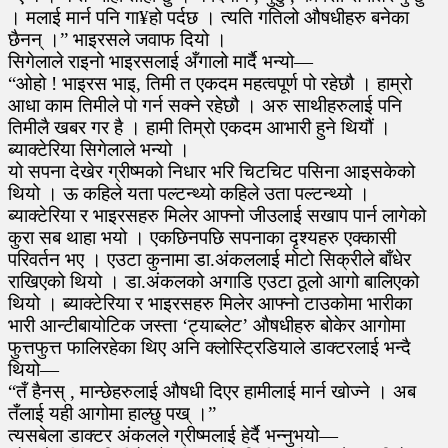
। मलाई मार्न पनि गा¥हो पर्दछ । त्यति गतिलो औषधीहरु बनेका
छैनन् ।” भाइरसले जवाफ दियो ।
सिगेलाले राइनो भाइरसलाई अँगालो मार्दै भन्यो—
“ओहो ! भाइरस भाइ, तिमी त एकदम महत्वपूर्ण पो रहेछौ । हाम्रो
आधा काम तिमीले पो गर्न सक्ने रहेछौ । अरु साथीहरुलाई पनि
तिमीलै खबर गर है । हामी तिम्रो एकदम आभारी हुने थियौं ।
ब्याक्टेरिया सिगेलाले भन्यो ।
यो सपना देखेर ग्रीष्मको निधार भरि चिटचिट पसिना आइसकेको
थियो । ऊ कहिले यता पल्टन्थ्यो कहिले उता पल्टन्थ्यो ।
ब्याक्टेरिया र भाइरसहरु मिलेर आफ्नो जीउलाई सखाप पार्न लागेको
कुरा सब थाहा भयो । एकछिनपछि सपनाका दृश्यहरु एक्कासी
परिवर्तन भए । एउटा कुनामा डा.अंकललाई मोटो सिक्रीले बाँधेर
राखिएको थियो । डा.अंकलको अगाडि एउटा ठूलो आगो बालिएको
थियो । ब्याक्टेरिया र भाइरसहरु मिलेर आफ्नो टाउकोमा भारीका
भारी आन्टीबायोटिक जस्ता ‘ट्याब्लेट’ औषधीहरु बोकेर आगोमा
फुत्तफुत्त फालिरहेका थिए अनि क्लोस्ट्रिडियाले डाक्टरलाई भन्दै
थियो—
“तँ हैनस् , मान्छेहरुलाई औषधी दिएर हामीलाई मार्न खोज्ने । अब
तँलाई यही आगोमा हाल्छु पख् ।”
त्यसबेला डाक्टर अंकलले ग्रीष्मलाई हेर्दै भन्नुभयो—