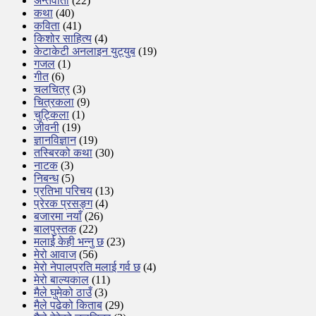
अन्तर्वार्ता
(22)
कथा
(40)
कविता
(41)
किशोर साहित्य
(4)
केटाकेटी अनलाइन युट्युब
(19)
गजल
(1)
गीत
(6)
चलचित्र
(3)
चित्रकला
(9)
चुट्किला
(1)
जीवनी
(19)
ज्ञानविज्ञान
(19)
तस्बिरको कथा
(30)
नाटक
(3)
निबन्ध
(5)
प्रतिभा परिचय
(13)
प्रेरक प्रसङ्ग
(4)
बजारमा नयाँ
(26)
बालपुस्तक
(22)
मलाई केही भन्नु छ
(23)
मेरो आवाज
(56)
मेरो नेपालप्रति मलाई गर्व छ
(4)
मेरो बाल्यकाल
(11)
मैले घुमेको ठाउँ
(3)
मैले पढेको किताब
(29)