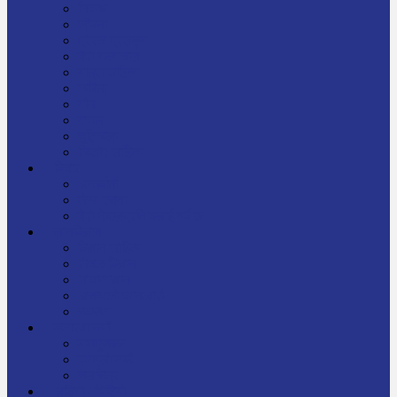
निबन्ध
जीवनी
प्रेरक प्रसङ्ग
मेरो बाल्यकाल
यात्रा साहित्य
कविता
गीत
गजल
चुट्किला
किशोर साहित्य
विचार
अन्तर्वार्ता
लेख-रचना
मेरो नेपालप्रति मलाई गर्व छ
ज्ञानविज्ञान
विज्ञान साहित्य
रोचक विज्ञान
सामान्यज्ञान
अचम्मको जानकारी
स्वास्थ्य
बजारमा नयाँ
बालपुस्तक
रमाइलो ठाउँ
चलचित्र
अडियो / भिडियो