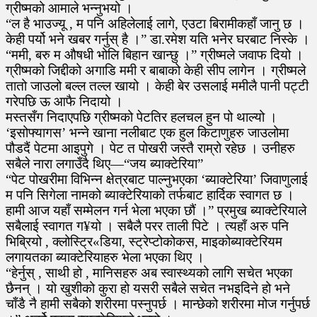
ग्रीष्मको आमाले भन्नुभयो ।
“ल है भाउज्यू , म पनि अहिलेलाई लागे, एउटा बिरामीकहाँ जानु छ ।
केही पर्यो भने खबर गर्नुस् है ।” डा.रमेश यति भनेर घरबाट निस्के ।
“ममी, बरु म औषधी भोलि बिहान खान्छु ।” ग्रीष्मले जवाफ दियो ।
ग्रीष्मको जिद्दीको अगाडि ममी र बाबाको केही सीप लागेन । ग्रीष्मले
तातो जाउलो बल्ल तल्ल खायो । केही बेर उसलाई ममीलै पानी पट्टी
गरेपछि ऊ आफै निदायो ।
मस्तसँग निदाएपछि ग्रीष्मको पेटतिर हलचल हुन पो थाल्यो ।
‘इसोफ्यागस’ भन्ने खाना नलीबाट एक हुल किटाणुहरु जाउलोमा
पौडदैं पेटमा आइपुगे । पेट त पोखरी जस्तै राम्रो रहेछ । उनीहरु
सबैले नारा लगाउँदै थिए—“जय ब्याक्टेरिया”
“पेट पोखरीमा विभिन्न क्षेत्रबाट पाल्नुभएका ‘ब्याक्टेरिया’ जिवाणुलाई
म पनि सिगेला नामको ब्याक्टेरियाको तर्फबाट हार्दिक स्वागत छ ।
हामी आज यहाँ सम्मेलन गर्न भेला भएका छौं ।” प्रमुख ब्याक्टेरियाले
सबैलाई स्वागत ग¥यो । सबैलै परर ताली पिटे । त्यहाँ अरु पनि
भिब्रियो , क्लोस्ट्रि«डिया, स्ट्रेप्टोकोकस, माइकोब्याक्टेरियम
लगायतका ब्याक्टेरियाहरु भेला भएका थिए ।
“हेर्नुस् , साथी हो , मानिसहरु अब स्वास्थ्यको लागि सचेत भएका
छैनन् । यो खुशीको कुरा हो यसरी सबैले सचेत नभइदिने हो भने
चाँडै नै हामी सबैको शरीरमा पस्नुपर्छ । मान्छेको शरीरमा मोज गर्नुपर्छ