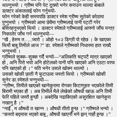
थाल्नुभयो । ग्रीष्म पनि पेट दुख्यो भनेर कराउन थाल्दा बाबाले
डाक्टर अंकललाई फोन गर्नुभयो-
फोन गरेको केही समयपछि डाक्टर रमेश ग्रीष्म सुतेको कोठामा
पुग्नुभयो । ग्रीष्मको आमा छेवैमा ग्रीष्मलाई पानी पट्टी गरेर
बसिरहनुभएको थियो । डाक्टर रमेशले ग्रीष्मलाई आफ्नो जाँच यन्त्र
निकालेर जाँच गर्न थाल्नुभयो—
“खै , हेरुम त…..ज्वरो । ओहो १०२ डिग्री पो रहेछ । के खाएका
थियौ बाबु तिमीले आज ?” डा. रमेशले ग्रीष्मको निधारमा हात राख्दै
भन्नुभयो ।
ग्रीष्मले सुक्क–सुक्क गर्दै भन्यो—“अलिकति चट्पटै मात्र खाएको
हो , अनि पिरो भयो अनि होटेलको पानी पनि खाएको अनि एउटा वरफ
पनि खाएको हो ।” यति भनेर उसले खोक्न थाल्यो ।
उसको खोकी छाती नै फुटाउला जस्तो थियो । ग्रीष्मको खोकी
सुनेर डा.रमेशले भन्नुभयो—
“ग्रीष्म, तिमीले खाएको खानेकुरामा रोगका किटाणुहरु भएकोले तिमी
बिरामी भएका हौ । अब तिमीले मैले लेखेको औषधी खाऊ अनि तिमी
फेरि पहिले जस्तै हुन्छौ । अबदेखि नढाकिएको असुरक्षित खानेकुरा
नखानु है ।”
“नाइँ , म औषधी त खान्न । औषधी तीतो हुन्छ ।” ग्रीष्मले भन्यो ।
“कस्तो बद्मास भएको बाबु , औषधी खाएनौं भने झन् गार्हो हुन्छ ।”