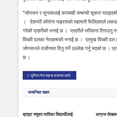
प्र
धा
“जोनसन र सुनाकलाई कारबाही सम्बन्धी सूचना पठाइएको छ
न
म
। देशभरी कोरोना भाइरसको महामारी फैलिएकाले लकडा
न्त्र
गरेको प्रहरीको भनाई छ । प्रहरीले जरिवाना तिराउनु पर्ने
ला
विपक्षी दलका नेताहरूको भनाई छ । प्रमुख विपक्षी दल ल
ई
ज
जोनसनले राजीनामा दिनु पर्ने उल्लेख गर्नु भएको छ 
रि
छ ।
वा
ना
P
जुनियर मेगा माइन्ड बजारमा आयो
o
सम्बन्धित खबर
s
t
ब्राइट फ्युचर माविका विद्यार्थीलाई
अग्रज लेखक 
n