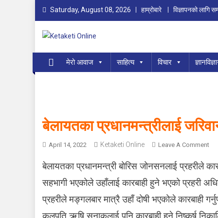
Skip
Saturday, August 08, 2026
हाम्रोबारे
विज्ञापनको लागि सम्
to
content
Ketaketi Online
First Nepali Online Magazine For Children
मेरो आवाज
साहित्य
विचार
ज्ञानविज्ञ
बेलायतका प्रधानमन्त्रीलाई जरिव
Ketaketi Online
O
April 14, 2022
Leave A Comment
N
बेलायतका प्रधानमन्त्री बोरिस जोनसनलाई प्रहरीले क
बे
ला
सहभागी भएकोले उहाँलाई कारबाही हुने भएको प्रहरी 
य
प्रहरीले मङ्गलबार मात्रै उहाँ दोषी भएकोले कारबाही गर्नु
त
का
कुलपति ऋषि सुनाकलाई पनि कारबाही हुने निष्कर्ष नि