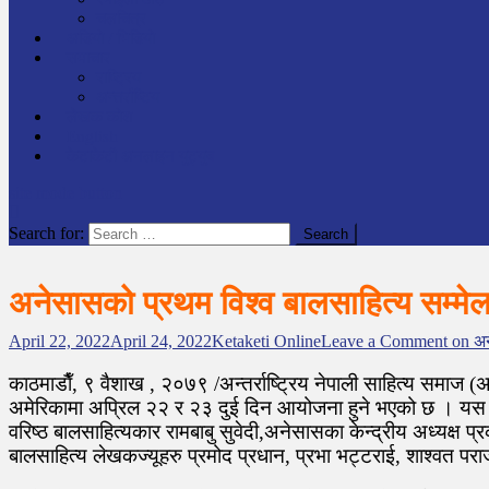
चलचित्र
अडियो / भिडियो
समाचार
राष्ट्रिय
अन्तर्राष्टिय
लेखक कोश
English
केटाकेटी अनलाइन युट्युब
site mode button
Search for:
अनेसासको प्रथम विश्व बालसाहित्य सम्मे
April 22, 2022
April 24, 2022
Ketaketi Online
Leave a Comment
on अन
काठमाडाैँ, ९ वैशाख , २०७९ /अन्तर्राष्ट्रिय नेपाली साहित्य समाज 
अमेरिकामा अप्रिल २२ र २३ दुई दिन आयोजना हुने भएको छ । यस क
वरिष्ठ बालसाहित्यकार रामबाबु सुवेदी,अनेसासका केन्द्रीय अध्यक्ष 
बालसाहित्य लेखकज्यूहरु प्रमोद प्रधान, प्रभा भट्टराई, शाश्वत पराज