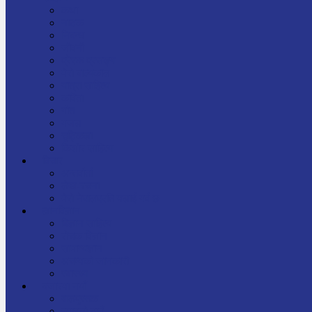
कथा
नाटक
निबन्ध
जीवनी
प्रेरक प्रसङ्ग
मेरो बाल्यकाल
यात्रा साहित्य
कविता
गीत
गजल
चुट्किला
किशोर साहित्य
विचार
अन्तर्वार्ता
लेख-रचना
मेरो नेपालप्रति मलाई गर्व छ
ज्ञानविज्ञान
विज्ञान साहित्य
रोचक विज्ञान
सामान्यज्ञान
अचम्मको जानकारी
स्वास्थ्य
बजारमा नयाँ
बालपुस्तक
रमाइलो ठाउँ