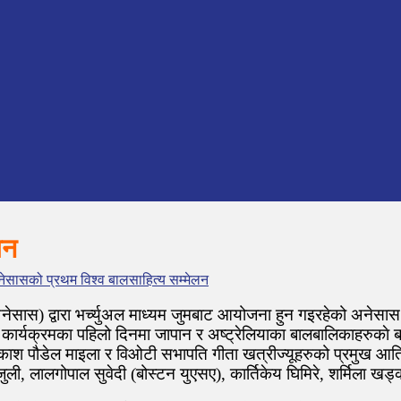
लन
ेसासको प्रथम विश्व बालसाहित्य सम्मेलन
(अनेसास) द्वारा भर्च्युअल माध्यम जुमबाट आयोजना हुन गइरहेको अनेसास
ार्यक्रमका पहिलो दिनमा जापान र अष्ट्रेलियाका बालबालिकाहरुका
प्रकाश पौडेल माइला र विओटी सभापति गीता खत्रीज्यूहरुको प्रमुख आति
ुली, लालगोपाल सुवेदी (बोस्टन युएसए), कार्तिकेय घिमिरे, शर्मिला खड