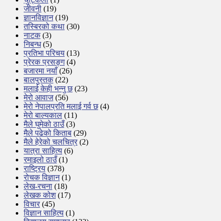
जीवनी
(19)
ज्ञानविज्ञान
(19)
तस्बिरको कथा
(30)
नाटक
(3)
निबन्ध
(5)
प्रतिभा परिचय
(13)
प्रेरक प्रसङ्ग
(4)
बजारमा नयाँ
(26)
बालपुस्तक
(22)
मलाई केही भन्नु छ
(23)
मेरो आवाज
(56)
मेरो नेपालप्रति मलाई गर्व छ
(4)
मेरो बाल्यकाल
(11)
मैले घुमेको ठाउँ
(3)
मैले पढेको किताब
(29)
मैले हेरेको चलचित्र
(2)
यात्रा साहित्य
(6)
रमाइलो ठाउँ
(1)
राष्ट्रिय
(378)
रोचक विज्ञान
(1)
लेख-रचना
(18)
लेखक कोश
(17)
विचार
(45)
विज्ञान साहित्य
(1)