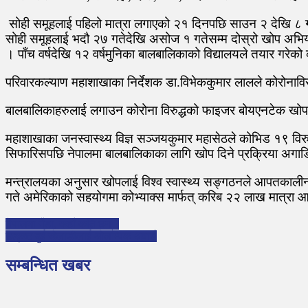
बा
लि
सोही समूहलाई पहिलो मात्रा लगाएको २१ दिनपछि साउन २ देखि ८ ग
का
सोही समूहलाई भदौ २७ गतेदेखि असोज १ गतेसम्म दोस्रो खोप अभिय
ला
ई
। पाँच वर्षदेखि १२ वर्षमुनिका बालबालिकाको विद्यालयले तयार गरे
को
भि
परिवारकल्याण महाशाखाका निर्देशक डा.विभेककुमार लालले कोरोनाव
ड
खो
बालबालिकाहरुलाई लगाउन कोरोना विरुद्धको फाइजर बोयएनटेक खोप ९
प
महाशाखाका जनस्वास्थ्य विज्ञ सञ्जयकुमार महासेठले कोभिड १९ विर
सिफारिसपछि नेपालमा बालबालिकाका लागि खोप दिने प्रक्रिया अगा
मन्त्रालयका अनुसार खोपलाई विश्व स्वास्थ्य सङ्गठनले आपतकालीन 
गते अमेरिकाको सहयोगमा कोभ्याक्स मार्फत् करिब २२ लाख मात्रा
P
नेपालमा गैँडा, कहाँ कति छन् ?
उत्कृष्ट दुई खेलाडीलाई ओलम्पिक अवार्ड
o
s
सम्बन्धित खबर
t
n