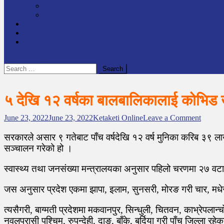
राष्ट्रिय
अन्तर्राष्टिय
लेखक कोश
English
केटाकेटी अनलाइन युट्युब
site mode button
Search
for:
५ देखि १२ वर्षका बालबालिकालाई कोभिड
o
June 23, 2022
June 23, 2022
Ketaketi Online
Leave a Comment
n
५
सरकारले असार ९ गतेबाट पाँच वर्षदेखि १२ वर्ष मुनिका करिब ३९
दे
सञ्चालन गरेको हो ।
खि
१
स्वास्थ्य तथा जनसंख्या मन्त्रालयका अनुसार पहिलो चरणमा २७ व
२
व
जस अनुसार प्रदेश एकमा झापा, इलाम, सुनसरी, मोरङ गरी चार, मधेस प्
र्ष
का
बा
त्यसैगरी, बाग्मती प्रदेशमा मकवानपुर, सिन्धुली, चितवन, काभ्रेपलान
ल
नवलपरासी पश्चिम, रुपन्देही, दाङ, बाँके, बर्दिया गरी पाँच जिल्ला रह