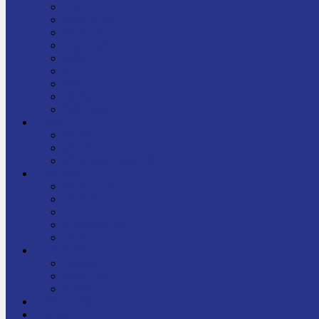
जीवनी
प्रेरक प्रसङ्ग
मेरो बाल्यकाल
यात्रा साहित्य
कविता
गीत
गजल
चुट्किला
किशोर साहित्य
विचार
अन्तर्वार्ता
लेख-रचना
मेरो नेपालप्रति मलाई गर्व छ
ज्ञानविज्ञान
विज्ञान साहित्य
रोचक विज्ञान
सामान्यज्ञान
अचम्मको जानकारी
स्वास्थ्य
बजारमा नयाँ
बालपुस्तक
रमाइलो ठाउँ
चलचित्र
अडियो / भिडियो
समाचार