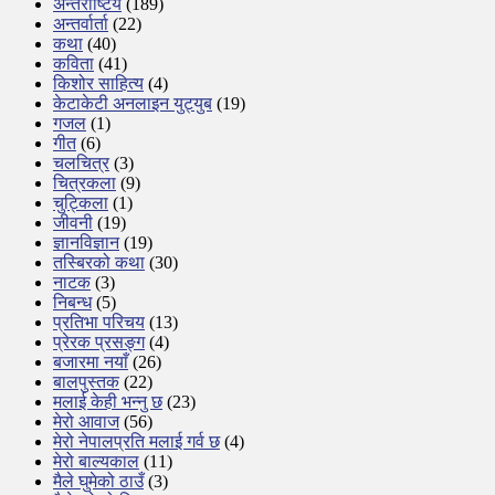
अन्तर्राष्टिय
(189)
अन्तर्वार्ता
(22)
कथा
(40)
कविता
(41)
किशोर साहित्य
(4)
केटाकेटी अनलाइन युट्युब
(19)
गजल
(1)
गीत
(6)
चलचित्र
(3)
चित्रकला
(9)
चुट्किला
(1)
जीवनी
(19)
ज्ञानविज्ञान
(19)
तस्बिरको कथा
(30)
नाटक
(3)
निबन्ध
(5)
प्रतिभा परिचय
(13)
प्रेरक प्रसङ्ग
(4)
बजारमा नयाँ
(26)
बालपुस्तक
(22)
मलाई केही भन्नु छ
(23)
मेरो आवाज
(56)
मेरो नेपालप्रति मलाई गर्व छ
(4)
मेरो बाल्यकाल
(11)
मैले घुमेको ठाउँ
(3)