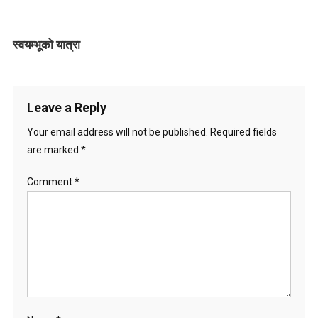
g
स्वयम्भूको यात्रा
a
t
i
Leave a Reply
o
Your email address will not be published.
Required fields
are marked
*
n
Comment
*