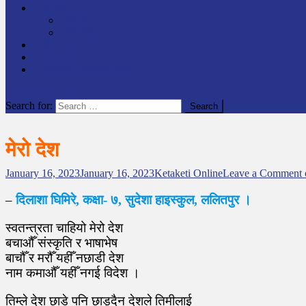
समाचार
राष्ट्रिय
अन्तर्राष्टिय
लेखक कोश
English
केटाकेटी अनलाइन युट्युब
site mode button
Search for:
मेरो देश
January 16, 2023
January 16, 2023
Ketaketi Online
Leave a Comment
o
–
दिलाशा घिमिरे, कक्षा- ७, सुदेशा हाइस्कुल, ललितपुर ।
स्वतन्त्रता चाहियो मेरो देश
बचाऔँ संस्कृति र भाषाभेष
बाचौँ र मरौँ यहीँ नछाडी देश
नाम कमाऔँ यहीँ नगई विदेश ।
तिम्ले देश छाडे पनि छाड्दैन देशले तिमीलाई