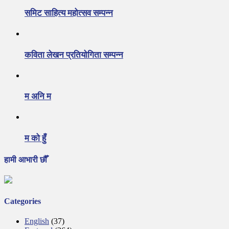
समिट साहित्य महोत्सव सम्पन्न
कविता लेखन प्रतियोगिता सम्पन्न
म अनि म
म को हुँ
हामी आभारी छौँ
Categories
English
(37)