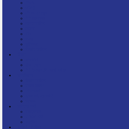
निबन्ध
जीवनी
प्रेरक प्रसङ्ग
मेरो बाल्यकाल
यात्रा साहित्य
कविता
गीत
गजल
चुट्किला
किशोर साहित्य
विचार
अन्तर्वार्ता
लेख-रचना
मेरो नेपालप्रति मलाई गर्व छ
ज्ञानविज्ञान
विज्ञान साहित्य
रोचक विज्ञान
सामान्यज्ञान
अचम्मको जानकारी
स्वास्थ्य
बजारमा नयाँ
बालपुस्तक
रमाइलो ठाउँ
चलचित्र
अडियो / भिडियो