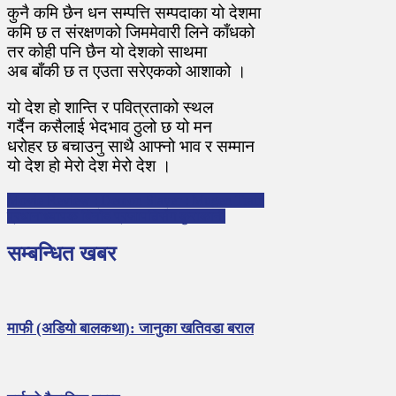
कुनै कमि छैन धन सम्पत्ति सम्पदाका यो देशमा
कमि छ त संरक्षणको जिममेवारी लिने काँधको
तर कोही पनि छैन यो देशको साथमा
अब बाँकी छ त एउता सरेएकको आशाको ।
यो देश हो शान्ति र पवित्रताको स्थल
गर्दैन कसैलाई भेदभाव ठुलो छ यो मन
धरोहर छ बचाउनु साथै आफ्नो भाव र सम्मान
यो देश हो मेरो देश मेरो देश ।
P
Movie Review : Demon Slayer : Mugen Train
प्रधानाध्यापक विनोद प्रजापतिसँग कुराकानी
o
s
सम्बन्धित खबर
t
n
a
माफी (अडियाे बालकथा): जानुका खतिवडा बराल
v
i
g