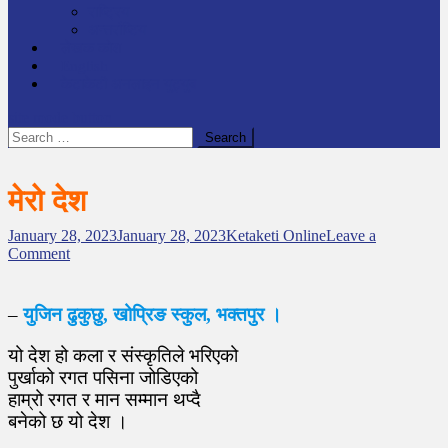
राष्ट्रिय
अन्तर्राष्टिय
लेखक कोश
English
केटाकेटी अनलाइन युट्युब
site mode button
Search
for:
मेरो देश
January 28, 2023
January 28, 2023
Ketaketi Online
Leave a
o
Comment
n
मे
रो
–
युजिन ढुकुछु, खोप्रिङ स्कुल, भक्तपुर ।
दे
श
यो देश हो कला र संस्कृतिले भरिएको
पुर्खाको रगत पसिना जोडिएको
हाम्रो रगत र मान सम्मान थप्दै
बनेको छ यो देश ।