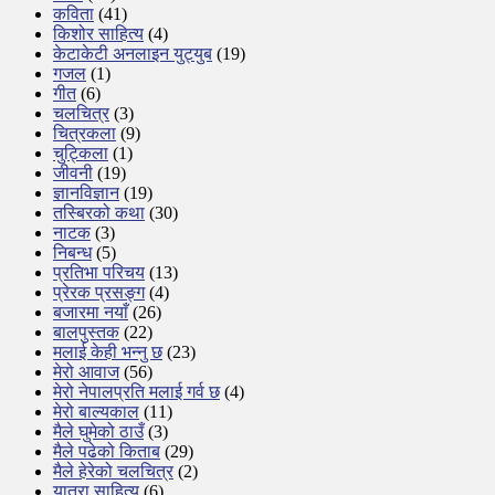
कविता
(41)
किशोर साहित्य
(4)
केटाकेटी अनलाइन युट्युब
(19)
गजल
(1)
गीत
(6)
चलचित्र
(3)
चित्रकला
(9)
चुट्किला
(1)
जीवनी
(19)
ज्ञानविज्ञान
(19)
तस्बिरको कथा
(30)
नाटक
(3)
निबन्ध
(5)
प्रतिभा परिचय
(13)
प्रेरक प्रसङ्ग
(4)
बजारमा नयाँ
(26)
बालपुस्तक
(22)
मलाई केही भन्नु छ
(23)
मेरो आवाज
(56)
मेरो नेपालप्रति मलाई गर्व छ
(4)
मेरो बाल्यकाल
(11)
मैले घुमेको ठाउँ
(3)
मैले पढेको किताब
(29)
मैले हेरेको चलचित्र
(2)
यात्रा साहित्य
(6)