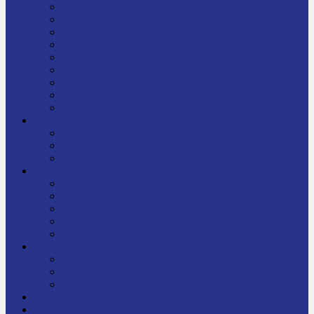
जीवनी
प्रेरक प्रसङ्ग
मेरो बाल्यकाल
यात्रा साहित्य
कविता
गीत
गजल
चुट्किला
किशोर साहित्य
विचार
अन्तर्वार्ता
लेख-रचना
मेरो नेपालप्रति मलाई गर्व छ
ज्ञानविज्ञान
विज्ञान साहित्य
रोचक विज्ञान
सामान्यज्ञान
अचम्मको जानकारी
स्वास्थ्य
बजारमा नयाँ
बालपुस्तक
रमाइलो ठाउँ
चलचित्र
अडियो / भिडियो
समाचार