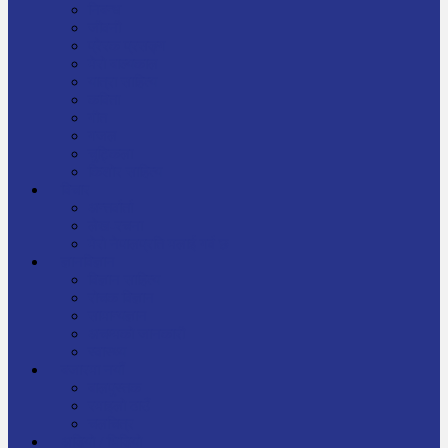
निबन्ध
जीवनी
प्रेरक प्रसङ्ग
मेरो बाल्यकाल
यात्रा साहित्य
कविता
गीत
गजल
चुट्किला
किशोर साहित्य
विचार
अन्तर्वार्ता
लेख-रचना
मेरो नेपालप्रति मलाई गर्व छ
ज्ञानविज्ञान
विज्ञान साहित्य
रोचक विज्ञान
सामान्यज्ञान
अचम्मको जानकारी
स्वास्थ्य
बजारमा नयाँ
बालपुस्तक
रमाइलो ठाउँ
चलचित्र
अडियो / भिडियो