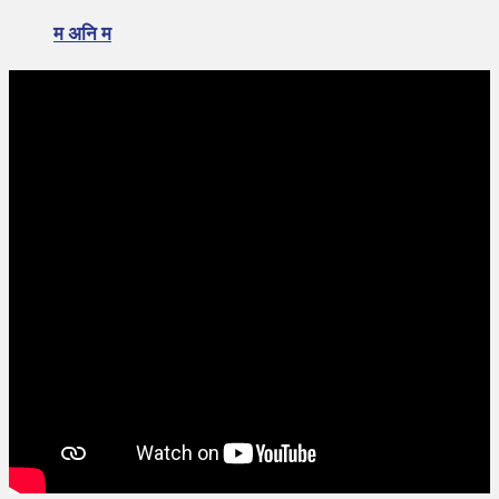
म अनि म