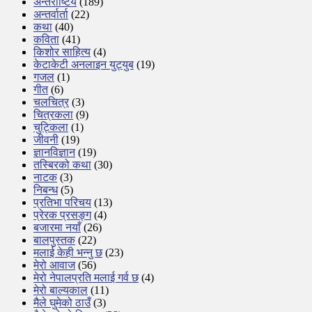
अन्तर्राष्टिय
(189)
अन्तर्वार्ता
(22)
कथा
(40)
कविता
(41)
किशोर साहित्य
(4)
केटाकेटी अनलाइन युट्युब
(19)
गजल
(1)
गीत
(6)
चलचित्र
(3)
चित्रकला
(9)
चुट्किला
(1)
जीवनी
(19)
ज्ञानविज्ञान
(19)
तस्बिरको कथा
(30)
नाटक
(3)
निबन्ध
(5)
प्रतिभा परिचय
(13)
प्रेरक प्रसङ्ग
(4)
बजारमा नयाँ
(26)
बालपुस्तक
(22)
मलाई केही भन्नु छ
(23)
मेरो आवाज
(56)
मेरो नेपालप्रति मलाई गर्व छ
(4)
मेरो बाल्यकाल
(11)
मैले घुमेको ठाउँ
(3)