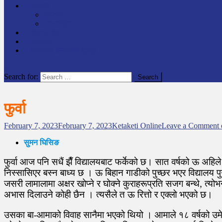
समाचार
राष्ट्रिय
अन्तर्राष्टिय
लेखक कोश
English
केटाकेटी अनलाइन युट्युब
site mode button
Search for:
फुर्वा
February 7, 2023
February 7, 2023
Ketaketi Online
Leave a Comment
o
सुमन घिसिङ
फुर्वा आज पनि सधैं झैँ विद्यालयबाट फर्केको छ। सात वर्षको ऊ अ
निस्सासिएर बस्न बाध्य छ । ऊ बिहान गाडीको पुच्छर भएर विद्यालय प
जसरी लामालामा अक्षर खोप्ने र घोक्ने कुराहरूप्रति सजग बन्थे, त्यो
अभास दिलाउने कोही छैन । त्यसैले त ऊ रित्तो र एक्लो भएको छ।
उसका बा-आमाको विवाह सानैमा भएको थियो । आमाले १८ वर्षको उमेरमै