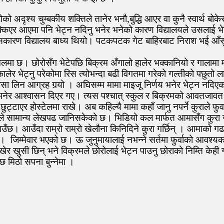
ो अदृश्य चुम्बकीय शक्तिले तानेर भनौ,बुद्धि आएर वा कुनै स्वार्थ बो
ुक्किएर आएमा पनि भेट्न नदिनु भनेर भनेको कारण विद्यालयले उसलाई भेट्
यो, जसकारण विद्यालय बाध्य थियो। पटकपटक गेट बाहिरबाट निराश भई आँस
लमलमा छ। छोरोसँग भेटेपछि बिक्रम अँगालो हालेर भक्कानियो र गालामा म
र भेट्नु परेकोमा रिस त्योभन्दा बढी विगतमा गरेको गल्तीको पछुतो लाग
 लिन आग्रह गर्‍यो । अघिसम्म मामा माइजू निर्णय भनेर भेट्न नदिएको
्छु भनेर आश्वासन दिएर गए। त्यस पश्चात् स्कुल र बिक्रमको आवतजाव
छुट्टाएर होस्टेलमा राखे। अब कहिल्यै मामा कहाँ जानु नपर्ने कुराले फु
 उसले सामान्य लेखपढ जानिसकेको छ। भिडियो कल मार्फत आमासँग कुरा ग
र फकाउँछ। आउँदा राम्रो राम्रो खेलौना किनिदिने कुरा गर्छिन् । आमाक
्मेवार भएको छ। ऊ जुनुमायालाई नभन्ने सर्तमा फुर्वाको आवश्यकता 
खुसी छिन् भने विक्रमले छोरोलाई भेट्न पाउनु छोराको निम्ति केही गर
 छ मिठो सपना बुन्नेमा ।