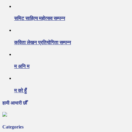
समिट साहित्य महोत्सव सम्पन्न
कविता लेखन प्रतियोगिता सम्पन्न
म अनि म
म को हुँ
हामी आभारी छौँ
Categories