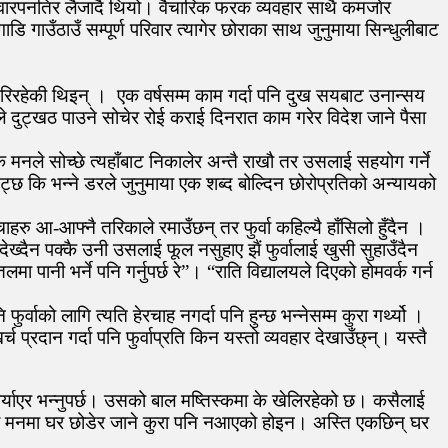
म्मेवारपनतिर लैजादै थियो। वैचारिक फरक व्यवहार साथै कमजाेर
 गाउँठाउँ सम्पूर्ण परिवार त्यागेर छोराका साथ जुनुमाया सिन्धुलीबाट
गरिरहेकी थिइन् । एक वर्षसम्म काम गर्दा पनि दुख सयबाट उनान्सय
 दुट्खठ पाउने सोचेर रोई कराई दिनरात काम गरेर विदेश जाने पैसा
क मनले सोच्छे त्यहाँबाट निकालेर अन्तै राखौ तर उसलाई सहयोग गर्ने
ेट्छ कि भन्ने डरले जुनुमाया एक शब्द बोल्दिन छोरोप्रतिको अन्यायको
ाहरु आ-आफ्नै तरिकाले रमाउँछन् तर फुर्वा कहिल्यै हाँसिलो हुँदैन ।
 देख्दैन पक्कै उनी उसलाई फूल नसुहाए झैं फुर्वालाई खुसी सुहाउँदैन
मा पानी भर्ने पनि गर्नुपर्छ रे”। “राति विद्यालयले दिएको होमवर्क गर्न
्वाको लागि त्यति हेरचाह नगर्दा पनि हुन्छ भन्नेसम्म कुरा गर्थ्यो ।
 प्रदान गर्दा पनि फुर्वाप्रति किन यस्तो व्यवहार देखाउँछ्न्। यस्तै
्याएर भन्नुपर्छ। उसको बाल मष्तिस्कमा के खेलिरहेको छ। कसैलाई
उसको मनमा घर छोडेर जाने कुरा पनि नआएको होइन। अस्ति एकछिन् घर