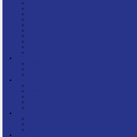
निबन्ध
जीवनी
प्रेरक प्रसङ्ग
मेरो बाल्यकाल
यात्रा साहित्य
कविता
गीत
गजल
चुट्किला
किशोर साहित्य
विचार
अन्तर्वार्ता
लेख-रचना
मेरो नेपालप्रति मलाई गर्व छ
ज्ञानविज्ञान
विज्ञान साहित्य
रोचक विज्ञान
सामान्यज्ञान
अचम्मको जानकारी
स्वास्थ्य
बजारमा नयाँ
बालपुस्तक
रमाइलो ठाउँ
चलचित्र
अडियो / भिडियो