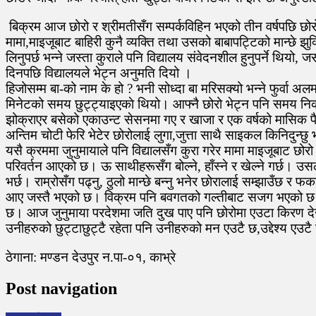
बिक्रम आज छोरो र श्रीमतीसँग सम्पर्कविहिन भएको तीन वर्षपछि छोरोक
मामा,माइजूबाट बाहिरी कुनै व्यक्ति तथा उसको बाबापट्टिको मान्छे झ
लिनुपर्छ भन्ने जस्ता कुराले पनि विद्यालय संवेदनशील हुनुपर्ने थि
दिनपछि विद्यालयले भेट्न अनुमति दियो ।
हिजोसम्म बा-को नाम के हो ? भनी सोध्दा बा मरिसक्यो भन्ने फुर्वा अ
मिनेटको समय छुट्ट्याइएकाे थियो। आफ्नै छोरो भेट्न पनि समय निकाले
झोक्राएर बसेको एकाउन्ट सेसनमा गए र खाजा र एक वर्षको मासिक पैसा
अन्तिम चोटी फेरि भेटेर छोरोलाई लुगा,जुत्ता साथै साइकल किनिदुन
यसै क्रममा जुनुमायाले पनि विद्यालसँग कुरा गरेर मामा माइजूबाट छोरो 
परिवर्तन आएको छ। ऊ साथीहरूसँग बोल्ने, हाँस्ने र खेल्ने गर्छ।
भर्छ। राम्रोसँग पढ्नु, ठुलो मान्छे बन्नु भनेर छोरालाई सम्झाउँछ 
आए जस्तै भएको छ। विक्रम पनि बवगतको गल्तीबाट सजग भएको छ। जिम
छ। आज जुनुमाया परदेशमा जति दुख पाए पनि छोरोमा एउटा किरण देखेर 
उनीहरुको छुट्टाछुट्टै रहेता पनि उनीहरुको मन एउटै छ,उद्देश्य एउटै
ठेगाना: मण्डन देउपुर न.पा-०१, काभ्रे
Post navigation