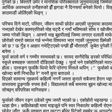
पुगेको छ। बिस्तारै उमेर र मानसिक परिपक्वताले जुनुमायालाई जिम्मे
आर्थिक अवस्थाले उनीहरुको झैँ झगडा नै दिनचर्या बनेको थियो। विक्रम
काठमाडौं ओर्लिएकी थिइन् ।
परिचय दिने माटो, परिवार, जीवन साथी छोडेर आएकी जुनुमाया काठमाड
नभएको देखेर कामप्रतिको मोह घट्दै र नयाँ भविष्यको सोच र खोजीम
जम्मा गरेकी थिइन् । आफ्नो भाइ बुहारीलाई जिम्मा लगाएर दलाली मार्
छोरोको राम्रो ख्याल गर्छ भन्नेमा विश्वस्त भएर गएकी जुनुमाया छिम
को छ ? ऊ गुँड र आहार नभेट्टिएको पन्छी झैँ भौतारएरै कुबेत पुगेकी
बारेमा ।
फुर्वा कालो वर्ण र गम्भीर स्वभावको छ। सायद सानैदेखि डरको परिधिले 
स्कुले बच्चाहरु जताततै दौडिएको देख्छु । फुर्वा भने एकोहोरिएको मात्
होला। प्रसङ्ग फुर्वाकै थियो फेरि प्रेरणा मिसले थपिन् ।” फुर्वाको काम
खोज्दा बत्ती निभाउँछ रे” यस्तै कुरा बताउथे ।
दिएको सामान्य गृहकार्य कहिल्यै नगर्ने जस्ता कुराले सबैजना हैरान भइस
वास्तवमा ढुङ्गाकै रुपमा हेर्थे। विद्यालयले सबै समस्या बुझ्न खोज्दा
सोच्छ्न् वरिपरिका मानिसहरु।
फुर्वाको जीवन रङ्ग उडेको पुष्प जस्तै भएको छ। एकोहोरो भइरहन्छ
थाहा छैन। कहिलेकाही मामा माइजूले पनि स्वर निकालेर कहिल्यै रोए
छोडेर जाँदा फर्के पश्चात् हात खुट्टा बाँधेर पिटेको सम्झेर ऊ अगुल्टो