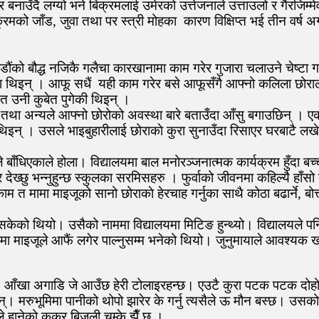
वार बनाउँदै लग्यो भने बिक्रमलाई उमेरको उत्तेजनाले उत्ताउलो र गैरजि
को जाँड, जुवा तथा पर स्त्री मोहका कारण विक्षिप्त भई तीन वर्ष अगाडि
ौंको बौद्ध नजिकै गलैचा कारखानामा काम गरेर गुजारा चलाउने चेष्टा 
ा थिइन् । आफू सधैं यही काम गरेर बसे आफूसँगै आफ्नो कलिला छोराले
फत उनी कुबेत पुगेकी थिइन् ।
ेकी तथा अन्यले आफ्नो छोरोको अवस्था बारे बताउँदा आँसु बगाउछिन् । ए
 थिइन् । उसले भाइबुहारीलाई छोराकाे कुरा सुनाउँदा रिसाएर घरबाटै लख
बाँधिएकाले होला। विद्यालयमा बाल मनोरञ्जनात्मक कार्यक्रम हुँदा बच्च
र देख्छु भन्नुहुन्छ स्कुलका सरमिसहरु । फुर्वाको जीवनमा कहिल्यै हाँसो
 त मामा माइजूको सानो छोराकाे हेरचाह गर्नुका साथै कोठा बढार्ने, बोत्तल
केको थियो। उसैको नाममा विद्यालयमा मिटिङ हुन्थ्यो। विद्यालयले पनि फुर
 मामा माइजूले आफैं लगेर पाल्नुसम्म भनेको थियो। जुनुमायाले आवश्यक खर्च
 । आँखा अगाडि जे आउँछ हेरी टोलाइरहन्छ। एउटै कुरा पटक पटक दोहोर
नन्। मरुभूमिमा पानीको थोपो झारेर के गर्नु त्यसैले ऊ मौन बस्छ। 
ले हानेको कुकुर बिजुली चम्के झैँ छ ।