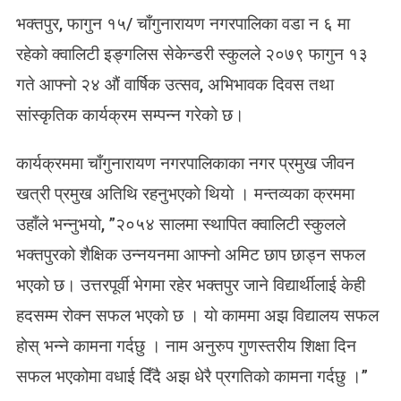
N
भक्तपुर, फागुन १५/ चाँगुनारायण नगरपालिका वडा न ६ मा
क्वा
लि
रहेको क्वालिटी इङ्गलिस सेकेन्डरी स्कुलले २०७९ फागुन १३
टी
गते आफ्नो २४ औं वार्षिक उत्सव, अभिभावक दिवस तथा
स्कु
ल
सांस्कृतिक कार्यक्रम सम्पन्न गरेको छ।
काे
२
कार्यक्रममा चाँगुनारायण नगरपालिकाका नगर प्रमुख जीवन
४
औँ
खत्री प्रमुख अतिथि रहनुभएकाे थियाे । मन्तव्यका क्रममा
वा
उहाँले भन्नुभयो, ”२०५४ सालमा स्थापित क्वालिटी स्कुलले
र्षि
भक्तपुरको शैक्षिक उन्नयनमा आफ्नो अमिट छाप छाड्न सफल
क
उ
भएको छ। उत्तरपूर्वी भेगमा रहेर भक्तपुर जाने विद्यार्थीलाई केही
त्स
हदसम्म रोक्न सफल भएकाे छ । याे काममा अझ विद्यालय सफल
व
स
हाेस् भन्ने कामना गर्दछु । नाम अनुरुप गुणस्तरीय शिक्षा दिन
म्प
सफल भएकोमा वधाई दिँदै अझ धेरै प्रगतिको कामना गर्दछु ।”
न्न