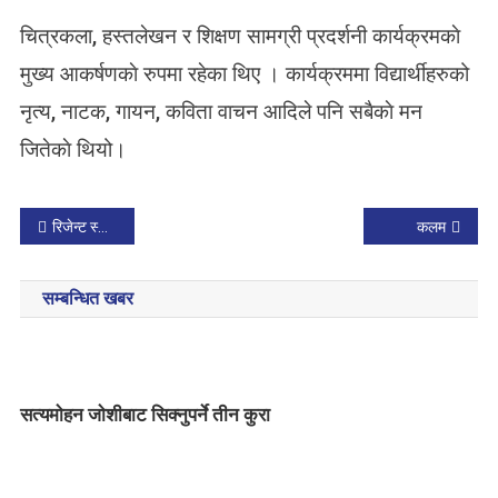
चित्रकला, हस्तलेखन र शिक्षण सामग्री प्रदर्शनी कार्यक्रमकाे
मुख्य आकर्षणकाे रुपमा रहेका थिए । कार्यक्रममा विद्यार्थीहरुको
नृत्य, नाटक, गायन, कविता वाचन आदिले पनि सबैकाे मन
जितेकाे थियो।
P
रिजेन्ट स्कुलको ११ औँ वार्षिक उत्सवमा सजिएको नेपाल
कलम
o
सम्बन्धित खबर
s
t
n
सत्यमाेहन जाेशीबाट सिक्नुपर्ने तीन कुरा
a
v