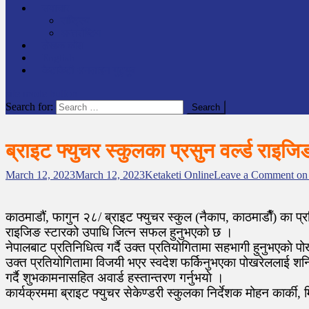
समाचार
राष्ट्रिय
अन्तर्राष्टिय
लेखक कोश
English
केटाकेटी अनलाइन युट्युब
site mode button
Search for:
ब्राइट फ्युचर स्कुलका प्रसुन वर्ल्ड राइजि
March 12, 2023
March 12, 2023
Ketaketi Online
Leave a Comment
on 
काठमाडौं, फागुन २८/ ब्राइट फ्युचर स्कुल (नैकाप, काठमाडाैँ) का प्
राइजिङ स्टारको उपाधि जित्न सफल हुनुभएकाे छ ।
नेपालबाट प्रतिनिधित्व गर्दै उक्त प्रतियोगितामा सहभागी हुनुभएकाे प
उक्त प्रतियोगितामा विजयी भएर स्वदेश फर्किनुभएका पोखरेललाई शनिब
गर्दै शुभकामनासहित अवार्ड हस्तान्तरण गर्नुभयाे ।
कार्यक्रममा ब्राइट फ्युचर सेकेण्डरी स्कुलका निर्देशक मोहन कार्क