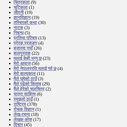
चित्रकला
(9)
चुट्किला
(1)
जीवनी
(19)
ज्ञानविज्ञान
(19)
तस्बिरको कथा
(30)
नाटक
(3)
निबन्ध
(5)
प्रतिभा परिचय
(13)
प्रेरक प्रसङ्ग
(4)
बजारमा नयाँ
(26)
बालपुस्तक
(22)
मलाई केही भन्नु छ
(23)
मेरो आवाज
(56)
मेरो नेपालप्रति मलाई गर्व छ
(4)
मेरो बाल्यकाल
(11)
मैले घुमेको ठाउँ
(3)
मैले पढेको किताब
(29)
मैले हेरेको चलचित्र
(2)
यात्रा साहित्य
(6)
रमाइलो ठाउँ
(1)
राष्ट्रिय
(378)
रोचक विज्ञान
(1)
लेख-रचना
(18)
लेखक कोश
(17)
विचार
(45)