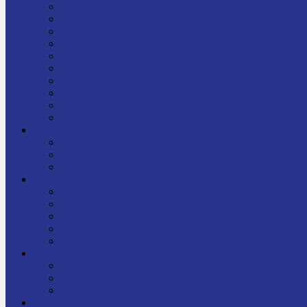
निबन्ध
जीवनी
प्रेरक प्रसङ्ग
मेरो बाल्यकाल
यात्रा साहित्य
कविता
गीत
गजल
चुट्किला
किशोर साहित्य
विचार
अन्तर्वार्ता
लेख-रचना
मेरो नेपालप्रति मलाई गर्व छ
ज्ञानविज्ञान
विज्ञान साहित्य
रोचक विज्ञान
सामान्यज्ञान
अचम्मको जानकारी
स्वास्थ्य
बजारमा नयाँ
बालपुस्तक
रमाइलो ठाउँ
चलचित्र
अडियो / भिडियो