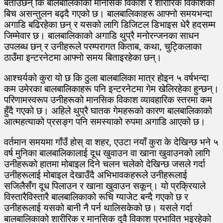
बताउँछन् कि बालबालिकाको मानसिक विकाश र शारीरिक विकाशका
बिच असन्तुलन बढ्दै गएको छ। बालबालिकाहरू आफ्नो समयभन्दा
अगाडि बढिरहेका छन् र यसको लागि डिजिटल डिभाइस धेरै हदसम्म
जिम्मेवार छ। बालबालिकाको अगाडि थुप्रै मनोरन्जनका साधन
उपलब्ध छन् र उनीहरूले परम्परागत किताब, कथा, चुट्किलाका
ठाउँमा इन्टरनेटमा आफ्नो समय बिताइरहेका छन्।
आश्चर्यको कुरा यो छ कि ठुला बालबालिका मात्र होइन ५ वर्षभन्दा
कम उमेरका बालबालिकाहरू पनि इन्टरनेटमा गेम खेलिरहेका हुन्छन्।
परिणामस्वरूप उनीहरूको मानसिक विकाश व्यावहारिक स्तरमा कम
हुँदै गएको छ। अहिले थुप्रै घातक गेमहरूको कारण बालबालिकाको
आत्महत्याको प्रसङ्ग पनि समस्याको रुपमा अगाडि आएको छ।
वर्तमान समयमा गाँउँ होस् वा शहर, एउटा नयाँ कुरा के देखिन्छ भने ५
वर्ष मुनिका बालबालिकालाई दूध खुवाउन वा खाना खुवाउनको लागि
उनीहरूको हातमा मोबाइल दिने चलन चलेको देखिन्छ जसले गर्दा
उनीहरूलाई मोबाइल देखाउँदै अभिभावकहरूले उनीहरूलाई
सजिलैसँग दूध पिलाउन र खाना खुवाउन सकून्। यो प्रक्रियाले
विस्तारैविस्तारै बालबालिकाको रूचि ग्याजेट बन्दै गएको छ र
उनीहरूलाई यसको बानी नै पर्न थालिसकेको छ। यसले गर्दा
बालबालिकाको शारीरिक र मानसिक दुवै विकाश प्रभावित भइरहेको