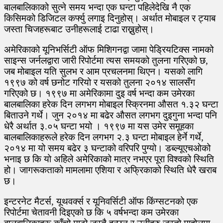
बालबालिकाको सुत्ने समय भन्दा एक घन्टा पहिलेदेखि नै एक
किसिमको डिजिटल कर्फ्यु लगाइ दिनुहोस्। अर्थात मोबाइल र ट्याब
जस्ता चिजहरूबाट उनीहरूलाई टाढा राख्नुहोस्।
अमेरिकाको यूनिभर्सिटी ऑफ मिशिगनद्वा जामा पेड्रियटिक्स नामको
साइन्स जर्नलद्वारा जारी रिपोर्टमा त्यस समयको तुलना गरिएको छ,
जब मोबाइल यति सुलभ र आम प्रचलनमा थिएन। यसको लागि
१९९७ को वर्ष छनोट गरियो र यसको तुलना २०१४ सालसँग
गरिएको छ। १९९७ मा अमेरिकामा दुइ वर्ष भन्दा कम उमेरका
बालबालिका हरेक दिन लगभग मोबाइल स्क्रिनमा औसत १.३२ घन्टा
बिताउने गर्थे। जुन २०१४ मा बढेर औसत लगभग दुइगुना भन्दा पनि
धेरै अर्थात ३.०५ घन्टा भयो । १९९७ मा यस उमेर समूहका
बालबालिकाहरूले हरेक दिन लगभग २.३ घन्टा मोबाइल हेर्ने गर्थे,
२०१४ मा यो समय बढेर ३ घन्टाको वरिपरि पुग्यो। डब्ल्यूएचओको
भनाइ छ कि यो अहिले अमेरिकाको मात्र नभएर पूरा विश्वको स्थिति
हो। जागरूकताको मामलामा एशिया र अफ्रिकाको स्थिति धेरै खराब
छ।
इन्टरनेट मैटर्स, यूथवर्क्स र यूनिवर्सिटी ऑफ किंग्सटनको एक
रिपोर्टमा चेतावनी दिइएको छ कि ५ वर्षभन्दा कम उमेरका