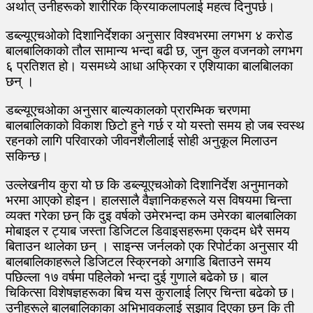
अर्थात् उनीहरूको शारीरिक क्रियाकलापलाई महत्व दिनुपर्छ।
डब्ल्यूएचओको दिशानिर्देशका अनुसार विश्वभरमा लगभग ४ करोड
बालबालिकाको तौल सामान्य भन्दा बढी छ, जुन कुल वजनको लगभग
६ प्रतिशत हो। यसमध्ये आधा अफ्रिका र एशियाका बालबािलका
छन् ।
डब्ल्यूएचओका अनुसार बाल्यकालको प्रारम्भिक चरणमा
बालबालिकाको विकाश छिटो हुने गर्छ र यो यस्तो समय हो जब स्वस्थ
रहनको लागि परिवारको जीवनशैलीलाई सोही अनुकूल मिलाउन
सकिन्छ।
उल्लेखनीय कुरा यो छ कि डब्ल्यूएचओको दिशानिर्देश अनुमानको
भरमा आएको होइन। हालसालै वैज्ञानिकहरूले यस विषयमा चिन्ता
व्यक्त गरेका छन् कि दुइ वर्षको उमेरभन्दा कम उमेरका बालबालिका
मोबाइल र ट्याब जस्ता डिजिटल डिवाइसहरूमा एकदम धेरै समय
बिताउन थालेका छन् । साइन्स जर्नलको एक रिपोर्टका अनुसार यी
बालबालिकाहरूले डिजिटल स्क्रिनको अगाडि बिताउने समय
पछिल्ला १७ वर्षमा पहिलेको भन्दा दुई गुणाले बढेको छ। बाल
चिकित्सा विशेषज्ञहरूका बिच यस कुरालाई लिएर चिन्ता बढेको छ।
उनीहरूले बालबालिकाका अभिभावकलाई सुझाव दिएका छन् कि ती