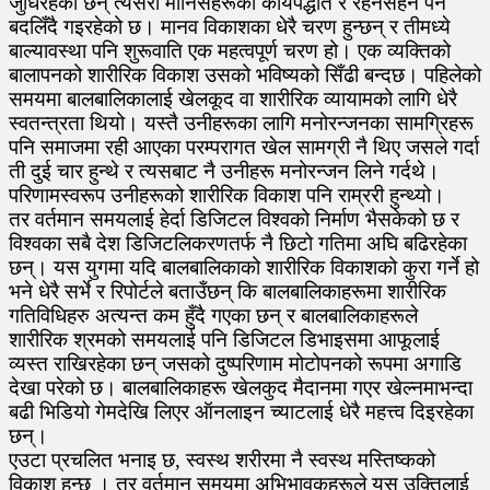
जुधिरहेका छन् त्यसरी मानिसहरूको कार्यपद्धति र रहनसहन पन
बदलिँदै गइरहेको छ। मानव विकाशका धेरै चरण हुन्छन् र तीमध्ये
बाल्यावस्था पनि शुरूवाति एक महत्वपूर्ण चरण हो। एक व्यक्तिको
बालापनको शारीरिक विकाश उसको भविष्यको सिँढी बन्दछ। पहिलेको
समयमा बालबालिकालाई खेलकूद वा शारीरिक व्यायामको लागि धेरै
स्वतन्त्रता थियो। यस्तै उनीहरूका लागि मनोरन्जनका सामग्रिहरू
पनि समाजमा रही आएका परम्परागत खेल सामग्री नै थिए जसले गर्दा
ती दुई चार हुन्थे र त्यसबाट नै उनीहरू मनोरन्जन लिने गर्दथे।
परिणामस्वरूप उनीहरूको शारीरिक विकाश पनि राम्ररी हुन्थ्यो।
तर वर्तमान समयलाई हेर्दा डिजिटल विश्वको निर्माण भैसकेको छ र
विश्वका सबै देश डिजिटलिकरणतर्फ नै छिटो गतिमा अघि बढिरहेका
छन्। यस युगमा यदि बालबालिकाको शारीरिक विकाशको कुरा गर्ने हो
भने धेरै सर्भे र रिपोर्टले बताउँछन् कि बालबालिकाहरूमा शारीरिक
गतिविधिहरु अत्यन्त कम हुँदै गएका छन् र बालबालिकाहरूले
शारीरिक श्रमको समयलाई पनि डिजिटल डिभाइसमा आफूलाई
व्यस्त राखिरहेका छन् जसको दुष्परिणाम मोटोपनको रूपमा अगाडि
देखा परेको छ। बालबालिकाहरू खेलकुद मैदानमा गएर खेल्नमाभन्दा
बढी भिडियो गेमदेखि लिएर ऑनलाइन च्याटलाई धेरै महत्त्व दिइरहेका
छन्।
एउटा प्रचलित भनाइ छ, स्वस्थ शरीरमा नै स्वस्थ मस्तिष्कको
विकाश हुन्छ । तर वर्तमान समयमा अभिभावकहरूले यस उक्तिलाई