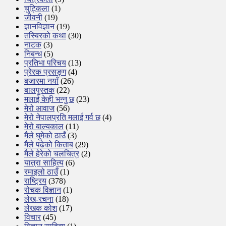
चुट्किला
(1)
जीवनी
(19)
ज्ञानविज्ञान
(19)
तस्बिरको कथा
(30)
नाटक
(3)
निबन्ध
(5)
प्रतिभा परिचय
(13)
प्रेरक प्रसङ्ग
(4)
बजारमा नयाँ
(26)
बालपुस्तक
(22)
मलाई केही भन्नु छ
(23)
मेरो आवाज
(56)
मेरो नेपालप्रति मलाई गर्व छ
(4)
मेरो बाल्यकाल
(11)
मैले घुमेको ठाउँ
(3)
मैले पढेको किताब
(29)
मैले हेरेको चलचित्र
(2)
यात्रा साहित्य
(6)
रमाइलो ठाउँ
(1)
राष्ट्रिय
(378)
रोचक विज्ञान
(1)
लेख-रचना
(18)
लेखक कोश
(17)
विचार
(45)