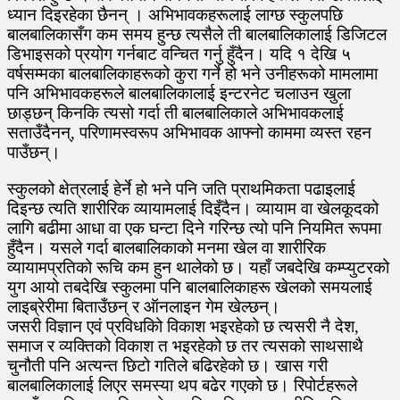
ध्यान दिइरहेका छैनन् । अभिभावकहरूलाई लाग्छ स्कुलपछि
बालबालिकासँग कम समय हुन्छ त्यसैले ती बालबालिकालाई डिजिटल
डिभाइसको प्रयोग गर्नबाट वन्चित गर्नु हुँदैन। यदि १ देखि ५
वर्षसम्मका बालबालिकाहरूको कुरा गर्ने हो भने उनीहरूको मामलामा
पनि अभिभावकहरूले बालबालिकालाई इन्टरनेट चलाउन खुला
छाड्छन् किनकि त्यसो गर्दा ती बालबालिकाले अभिभावकलाई
सताउँदैनन्, परिणामस्वरूप अभिभावक आफ्नो काममा व्यस्त रहन
पाउँछन्।
स्कुलको क्षेत्रलाई हेर्ने हो भने पनि जति प्राथमिकता पढाइलाई
दिइन्छ त्यति शारीरिक व्यायामलाई दिइँदैन। व्यायाम वा खेलकूदको
लागि बढीमा आधा वा एक घन्टा दिने गरिन्छ त्यो पनि नियमित रूपमा
हुँदैन। यसले गर्दा बालबालिकाको मनमा खेल वा शारीरिक
व्यायामप्रतिको रूचि कम हुन थालेको छ। यहाँ जबदेखि कम्प्युटरको
युग आयो तबदेखि स्कुलमा पनि बालबालिकाहरू खेलको समयलाई
लाइब्रेरीमा बिताउँछन् र ऑनलाइन गेम खेल्छन्।
जसरी विज्ञान एवं प्रविधकिो विकाश भइरहेको छ त्यसरी नै देश,
समाज र व्यक्तिको विकाश त भइरहेको छ तर त्यसको साथसाथै
चुनौती पनि अत्यन्त छिटो गतिले बढिरहेको छ। खास गरी
बालबालिकालाई लिएर समस्या थप बढेर गएको छ। रिपोर्टहरूले