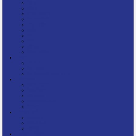
निबन्ध
जीवनी
प्रेरक प्रसङ्ग
मेरो बाल्यकाल
यात्रा साहित्य
कविता
गीत
गजल
चुट्किला
किशोर साहित्य
विचार
अन्तर्वार्ता
लेख-रचना
मेरो नेपालप्रति मलाई गर्व छ
ज्ञानविज्ञान
विज्ञान साहित्य
रोचक विज्ञान
सामान्यज्ञान
अचम्मको जानकारी
स्वास्थ्य
बजारमा नयाँ
बालपुस्तक
रमाइलो ठाउँ
चलचित्र
अडियो / भिडियो