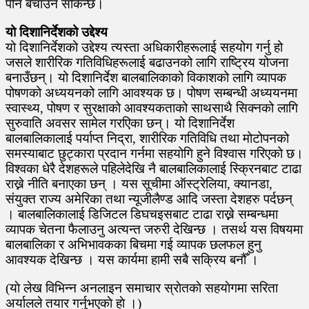
पनि बचाउन सकिन्छ।
यो दिशानिर्देशको उद्देश्य
यो दिशानिर्देशको उद्देश्य त्यस्ता अधिकारीहरूलाई सहयोग गर्नु हो
जसले शारीरिक गतिविधिहरूलाई बढाउनको लागि राष्ट्रिय योजना
बनाउँछन्। यो दिशानिर्देश बालबालिकाको विकाशको लागि व्यापक
पोषणको अध्ययनको लागि आवश्यक छ। पोषण सम्बन्धी अध्ययनमा
स्वास्थ्य, पोषण र सुरक्षाको आवश्यकताको साथसाथै सिक्नको लागि
सुरुवाति अवसर सामेल गरएिका छन्। यो दिशानिर्देश
बालबालिकालाई पर्याप्त निद्रा, शारीरिक गतिविधि तथा मोटोपनको
समस्याबाट छुट्कारा प्रदान गर्नमा सहयोगि हुने विश्वास गरिएको छ।
विश्वका धेरै देशहरूले पहिलेदेखि नै बालबालिकालाई स्क्रिनबाट टाढा
राख्ने नीति बनाएका छन् । यस सूचीमा ऑस्ट्रेलिया, क्यानडा,
संयुक्त राज्य अमेरिका तथा न्यूजीलैण्ड आदि जस्ता देशहरु पर्दछन्
। बालबालिकालाई डिजिटल डिघचइसबाट टाढा राख्ने सम्बन्धमा
व्यापक चेतना फैलाउनु अत्यन्त जरुरी देखिन्छ । तसर्थ यस विषयमा
बालबालिका र अभिभावकका बिचमा गई व्यापक छलफल हुनु
आवश्यक देखिन्छ । यस कार्यमा हामी सबै सक्रिय बनौँ ।
(याे लेख विभिन्न अनलाइन समाचार स्राेतकाे सहयाेगमा सरिता
अर्यालले तयार गर्नुभएकाे हाे ।)