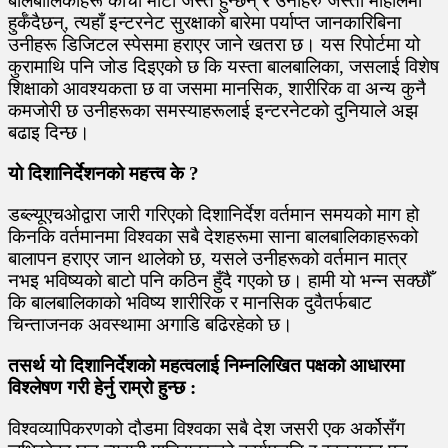
बालबालिकाहरू काँचो माटो जस्तै हुन्छन् र उनीहरु जस्तो माहोलमा
हुर्कँदैछन्, त्यहाँ इन्टरनेट सुरक्षाको बारेमा पर्याप्त जानकारिबिना
उनीहरू डिजिटल स्पेसमा हराएर जाने खतरा छ। यस रिपोर्टमा यो
कुरामाथि पनि जोड दिइएको छ कि यस्ता बालबालिका, जसलाई विशेष
शिक्षाको आवश्यकता छ वा जसमा मानसिक, शारीरिक वा अन्य कुनै
कमजोरी छ उनीहरूका समस्याहरूलाई इन्टरनेटको दुनियाले अझ
बढाइ दिन्छ।
याे दिशानिर्देशनको महत्त्व के ?
डब्ल्यूएचओद्वारा जारी गरिएको दिशानिर्देश वर्तमान समयको माग हो
किनकि वर्तमानमा विश्वका सबै देशहरूमा साना बालबालिकाहरूको
बालापन हराएर जान थालेको छ, यसले उनीहरूको वर्तमान मात्र
नभइ भविष्यकाे बाटो पनि कठिन हुँदै गएको छ। हामी यो भन्न सक्छौँ
कि बालबालिकाको भविष्य शारीरिक र मानसिक दुवैतर्फबाट
चिन्ताजनक अवस्थामा अगाडि बढिरहेको छ।
तसर्थ यो दिशानिर्देशको महत्वलाई निम्नलिखित पक्षको आधारमा
विश्लेषण गरी हेर्नु राम्रो हुन्छ :
विश्वव्यापिकरणको दौडमा विश्वका सबै देश जसरी एक अर्कोसँग