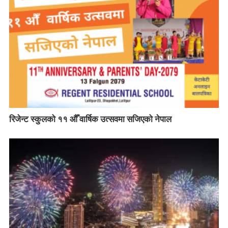
a
v
i
g
a
t
i
रिजेन्ट स्कुलको ११ औँ वार्षिक उत्सवमा सजिएको नेपाल
o
n