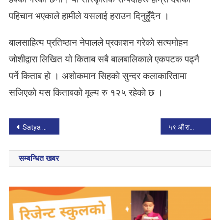
पहिचान भएकाले हामीले यसलाई हराउन दिनुहुँदैन ।
बालसाहित्य प्रतिष्ठान नेपालले प्रकाशन गरेकाे सत्यमोहन
जोशीद्वारा लिखित यो किताब सबै बालबालिकाले एकपटक पढ्नै
पर्ने किताब हो । अशाेकमान सि‌हकाे सुन्दर कलाकारितामा
सजिएकाे यस किताबकाे मूल्य रु‍ १२५ रहेकाे छ ।
P
Satya Mohan Joshi
५९ औं राष्ट्रिय बाल दिवस विभिन्न कार्यक्रम गरी मनाइयाे
o
सम्बन्धित खबर
s
t
n