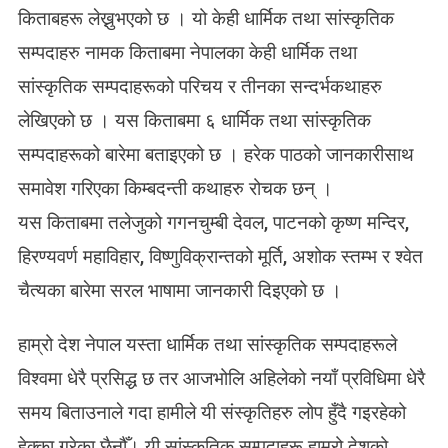
को
किताबहरू लेख्नुभएको छ । यो केही धार्मिक तथा सांस्कृतिक
कि
सम्पदाहरु नामक किताबमा नेपालका केही धार्मिक तथा
ता
ब
सांस्कृतिक सम्पदाहरूको परिचय र तीनका सन्दर्भकथाहरु
प
लेखिएको छ । यस किताबमा ६ धार्मिक तथा सांस्कृतिक
ढे
प
सम्पदाहरूको बारेमा बताइएको छ । हरेक पाठको जानकारीसाथ
छि
समावेश गरिएका किम्बदन्ती कथाहरु रोचक छन् ।
यस किताबमा तलेजुको गगनचुम्बी देवल, पाटनको कृष्ण मन्दिर,
हिरण्यवर्ण महाविहार, विष्णुविक्रान्तको मूर्ति, अशोक स्तम्भ र श्वेत
चैत्यका बारेमा सरल भाषामा जानकारी दिइएको छ ।
हाम्रो देश नेपाल यस्ता धार्मिक तथा सांस्कृतिक सम्पदाहरूले
विश्वमा धेरै प्रसिद्ध छ तर आजभोलि अहिलेको नयाँ प्रविधिमा धेरै
समय बिताउनाले गदा हामीले यी संस्कृतिहरु लोप हुँदै गइरहेको
हेक्का गरेका छैनौँ। यी सांस्कृतिक सम्पदाहरू हाम्रो देशको