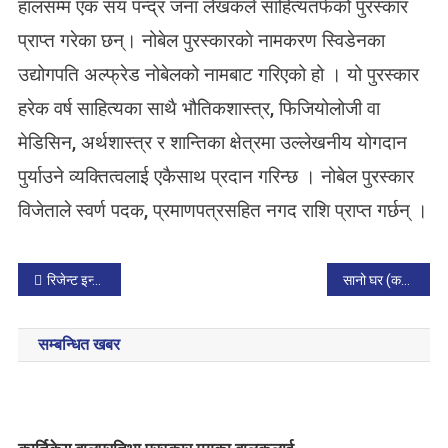
हालसम्म एक सय पन्द्र जना लेखकले साहित्यतर्फको पुरस्कार
प्राप्त गरेका छन्। नोबेल पुरस्कारकाे नामकरण स्विडेनका
उद्योगपति अल्फ्रेड नोबेलको नामबाट गरिएको हो । यो पुरस्कार
हरेक वर्ष साहित्यका साथै भौतिकशास्त्र, फिजियोलोजी वा
मेडिसिन, अर्थशास्त्र र शान्तिका क्षेत्रमा उल्लेखनीय योगदान
पुर्याउने व्यक्तित्वलाई एकैसाथ प्रदान गरिन्छ । नोबेल पुरस्कार
विजेताले स्वर्ण पदक, प्रमाणपत्रसहित नगद राशि प्राप्त गर्छन् ।
P
रिजेन्ट इन्टर स्कुल फुटसल टुर्नामेन्ट सम्पन्न
सानो घर (कविता) : अपराजिता तिमिल्सिना
o
सम्बन्धित खबर
s
t
n