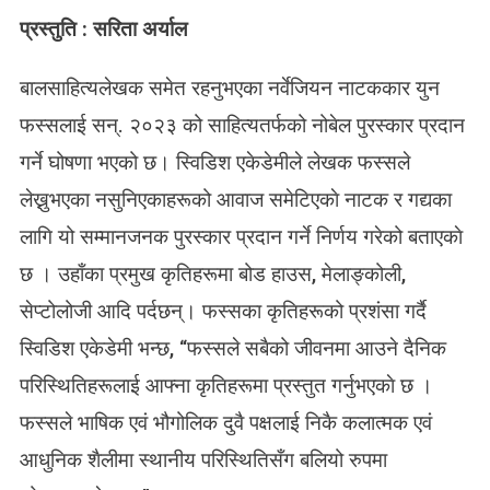
N
प्रस्तुति : सरिता अर्याल
बा
ल
सा
बालसाहित्यलेखक समेत रहनुभएका नर्वेजियन नाटककार युन
हि
फस्सलाई सन्. २०२३ को साहित्यतर्फको नोबेल पुरस्कार प्रदान
त्य
ले
गर्ने घोषणा भएको छ। स्विडिश एकेडेमीले लेखक फस्सले
ख
लेख्नुभएका नसुनिएकाहरूको आवाज समेटिएकाे नाटक र गद्यका
क
स
लागि यो सम्मानजनक पुरस्कार प्रदान गर्ने निर्णय गरेको बताएकाे
मे
छ । उहाँका प्रमुख कृतिहरूमा बोड हाउस, मेलाङ्कोली,
त
सेप्टोलोजी आदि पर्दछन्। फस्सका कृतिहरूको प्रशंसा गर्दै
र
ह
स्विडिश एकेडेमी भन्छ, “फस्सले सबैको जीवनमा आउने दैनिक
नु
परिस्थितिहरूलाई आफ्ना कृतिहरूमा प्रस्तुत गर्नुभएकाे छ ।
भ
ए
फस्सले भाषिक एवं भौगोलिक दुवै पक्षलाई निकै कलात्मक एवं
का
आधुनिक शैलीमा स्थानीय परिस्थितिसँग बलियो रुपमा
ना
ट