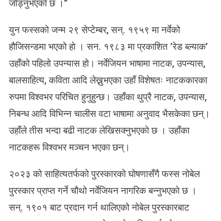
जोड्नुभएकाे छ ।”
क
का
युन फस्सको जन्म २९ सेप्टेम्बर, सन्. १९५९ मा नर्वेको
र
ला
हौजिसन्डमा भएको हाे । सन. १९८३ मा प्रकाशित ‘रेड ब्ल्याक’
ई
उहाँको पहिलो उपन्यास हो। नर्वेजियन भाषामा नाटक, उपन्यास,
नो
बे
बालसाहित्य, कविता आदि लेख्नुभएका उहाँ विशेषतः नाटककारका
ल
रुपमा विश्वभर परिचित हुनुहुन्छ। उहाँका थुप्रै नाटक, उपन्यास,
सा
हि
निबन्ध आदि विभिन्न चालीस वटा भाषामा अनुवाद भैसकेका छन्।
त्य
उहाँले तीस भन्दा बढी नाटक लेखिसक्नुभएकाे छ । उहाँका
पु
र
नाटकहरू विश्वभर मञ्चन भएका छन्।
स्का
र
२०२३ को साहित्यतर्फको पुरस्कारको घोषणासँगै फस्स नोबेल
पुरस्कार प्राप्त गर्ने चौथो नर्वेजियन नागरिक बन्नुभएकाे छ ।
सन्. १९०१ बाट प्रदान गर्न थालिएको नोबेल पुरस्कारबाट