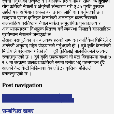
रचना गर्नुभएका उत्कृष्ट ११ बालकथाहरु समावेश रहेको
भ्यागुताको
योग
कृतिको नेपाली र अंग्रेजी संस्करण गरी ३७५ प्रति पुस्तक
उहाँँले यस अभियान सफल बनाउनका लागि दान गर्नुभएको छ ।
उपहारमा प्राप्त कृतिहरु केटाकेटी अनलाइन बालपत्रिकाले
बालसाहित्य प्रतिष्ठान नेपाल मार्फत् सामुदायिक पुस्तकालय र
अनाथालयहरुमा निःशुल्क वितरण गर्ने व्यवस्था मिलाइने बालसाहित्य
प्रतिष्ठान नेपालले जनाएको छ ।
लेखक पराजुलीका ११ बालकथाहरुको सम्पादन कार्तिकेय घिमिरेले र
अंग्रेजी अनुवाद महेश पौड्यालले गर्नुभएको हो । दुवै कृति केटाकेटी
मिडियाले प्रकाशन गरेको हो । दुवै कृतिलाई बालबलिकाले अत्यन्त
रुचाउनुभएको छ । दुवै कृति उपत्यकाका नौ वटा विद्यालयमा कक्षा ७
र ८ मा उत्कृष्ट बालकथाकृतिको रुपमा छनोट भई पठनपाठन हुँदै
आएको केटाकेटी मिडियाका वेब एडिटर कृतिका पौडेलले
बताउनुभएको छ ।
Post navigation
बालसाहित्य लेखक बिक्रमभक्त जोशीलाई ५ प्रश्न
बालसाहित्य लेखक विमला निरौलाको ‘यात्रामा देश’
सम्बन्धित खबर