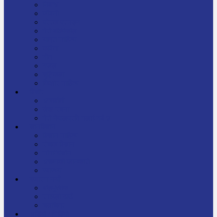
निबन्ध
जीवनी
प्रेरक प्रसङ्ग
मेरो बाल्यकाल
यात्रा साहित्य
कविता
गीत
गजल
चुट्किला
किशोर साहित्य
विचार
अन्तर्वार्ता
लेख-रचना
मेरो नेपालप्रति मलाई गर्व छ
ज्ञानविज्ञान
विज्ञान साहित्य
रोचक विज्ञान
सामान्यज्ञान
अचम्मको जानकारी
स्वास्थ्य
बजारमा नयाँ
बालपुस्तक
रमाइलो ठाउँ
चलचित्र
अडियो / भिडियो