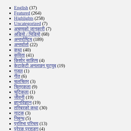
English
(37)
Featured
(264)
Highlights
(258)
Uncategorized
(7)
अचम्मको जानकारी
(7)
अडियो / भिडियो
(68)
अन्तर्राष्टिय
(189)
अन्तर्वार्ता
(22)
कथा
(40)
कविता
(41)
किशोर साहित्य
(4)
केटाकेटी अनलाइन युट्युब
(19)
गजल
(1)
गीत
(6)
चलचित्र
(3)
चित्रकला
(9)
चुट्किला
(1)
जीवनी
(19)
ज्ञानविज्ञान
(19)
तस्बिरको कथा
(30)
नाटक
(3)
निबन्ध
(5)
प्रतिभा परिचय
(13)
प्रेरक प्रसङ्ग
(4)