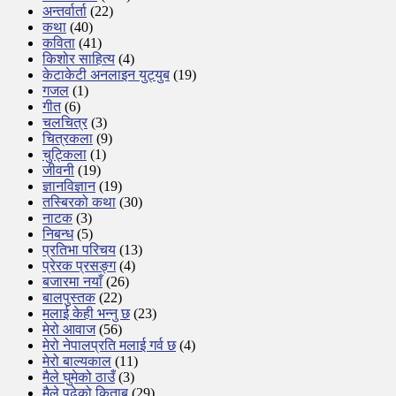
अन्तर्वार्ता
(22)
कथा
(40)
कविता
(41)
किशोर साहित्य
(4)
केटाकेटी अनलाइन युट्युब
(19)
गजल
(1)
गीत
(6)
चलचित्र
(3)
चित्रकला
(9)
चुट्किला
(1)
जीवनी
(19)
ज्ञानविज्ञान
(19)
तस्बिरको कथा
(30)
नाटक
(3)
निबन्ध
(5)
प्रतिभा परिचय
(13)
प्रेरक प्रसङ्ग
(4)
बजारमा नयाँ
(26)
बालपुस्तक
(22)
मलाई केही भन्नु छ
(23)
मेरो आवाज
(56)
मेरो नेपालप्रति मलाई गर्व छ
(4)
मेरो बाल्यकाल
(11)
मैले घुमेको ठाउँ
(3)
मैले पढेको किताब
(29)