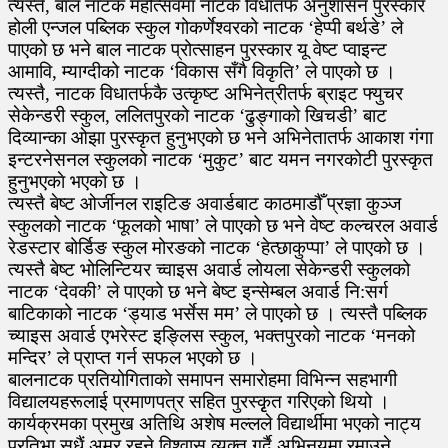
त्यस्तै, बाल नाटक महोत्सवमा नाटक विधातर्फ अनुशासन पुरस्कार
होली एन्जल पब्लिक स्कुल गोकर्णेश्वरको नाटक ‘हेप्पी बर्थडे’ ले
पाएको छ भने बाल नाटक प्रोत्साहन पुरस्कार यू वेष्ट प्वाइन्ट
आमावि, म्याग्दीको नाटक ‘विकास सँगै विकृति’ ले पाएको छ ।
त्यस्तै, नाटक विधातर्फकै उत्कृष्ट अभिनेत्रीतर्फ ब्राइट फ्युचर
सेकेन्डरी स्कुल, ललितपुरको नाटक ‘ढुङ्गाको खिचडी’ बाट
दिव्यान्का ओझा पुरस्कृत हुनुभएकाे छ भने अभिनेतातर्फ आकाश गंगा
इन्टरनेसनल स्कुलको नाटक ‘मुकुट’ बाट यमन नगरकोटी पुरस्कृत
हुनुभएकाे भएकाे छ ।
त्यस्तै बेष्ट ओर्जीनल राइटिङ अवार्डबाट काठमाडौँ प्रज्ञा कुञ्ज
स्कुलको नाटक ‘फूलको भाषा’ ले पाएको छ भने वेष्ट कल्चरल अवार्ड
रेडस्टार बोर्डिङ स्कुल मोरङको नाटक ‘हेत्छाकुप्पा’ ले पाएको छ ।
त्यस्तै बेष्ट भोलिन्टियर च्वाइस अवार्ड लोयला सेकेन्डरी स्कुलको
नाटक ‘देवकी’ ले पाएको छ भने बेष्ट इन्सेम्बल अवार्ड नि:सर्ग
बाटिकाको नाटक ‘ड्याड भर्सेस मम’ ले पाएको छ । त्यस्तै पब्लिक
च्याइस अवार्ड एभरेस्ट इङ्लिस स्कुल, भक्तपुरको नाटक ‘मनको
मन्दिर’ ले प्राप्त गर्न सफल भएको छ ।
बालनाटक प्रतियोगिताकाे समापन समाराेहमा विभिन्न सहभागी
विद्यालयहरूलाई प्रमाणपत्र सहित पुरस्कृृत गरिएको थियो ।
कार्यक्रमका प्रमुख अतिथि अशेष मल्लले विद्यार्थीमा भएको नाट्य
प्रतिभा सधैं अमर रहने विश्वास व्यक्त गर्दै अभिनयमा रमाउने