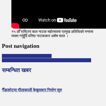
१५ औँ राष्ट्रिय बाल नाटक महोत्सवमा प्रमुख अतिथिकाे मन्तव्य
व्यक्त गर्नुहुँदै वरिष्ठ नाटककार अशेष मल्ल ।
Post navigation
शान्तदास सम्मान भक्त राजभण्डारीलाई
Measles-Rubella Vaccination Campaign Launched in Nepal
सम्बन्धित खबर
गैँडाकोटमा मौलाकाली केबुलकार निर्माण सुरु