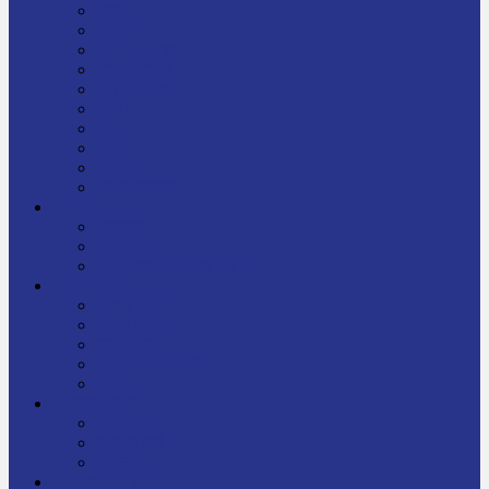
निबन्ध
जीवनी
प्रेरक प्रसङ्ग
मेरो बाल्यकाल
यात्रा साहित्य
कविता
गीत
गजल
चुट्किला
किशोर साहित्य
विचार
अन्तर्वार्ता
लेख-रचना
मेरो नेपालप्रति मलाई गर्व छ
ज्ञानविज्ञान
विज्ञान साहित्य
रोचक विज्ञान
सामान्यज्ञान
अचम्मको जानकारी
स्वास्थ्य
बजारमा नयाँ
बालपुस्तक
रमाइलो ठाउँ
चलचित्र
अडियो / भिडियो