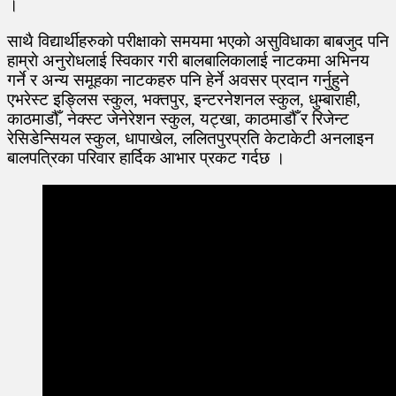
।
साथै विद्यार्थीहरुकाे परीक्षाकाे समयमा भएकाे असुविधाका बाबजुद पनि
हाम्राे अनुराेधलाई स्विकार गरी बालबालिकालाई नाटकमा अभिनय
गर्ने र अन्य समूहका नाटकहरु पनि हेर्ने अवसर प्रदान गर्नुहुने
एभरेस्ट इङ्लिस स्कुल, भक्तपुर, इन्टरनेशनल स्कुल, धुम्बाराही,
काठमाडौँ, नेक्स्ट जेनेरेशन स्कुल, यट्खा, काठमाडौँ र रिजेन्ट
रेसिडेन्सियल स्कुल, धापाखेल, ललितपुरप्रति केटाकेटी अनलाइन
बालपत्रिका परिवार हार्दिक आभार प्रकट गर्दछ ।