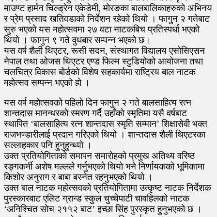
माउण्ट हार्मन चिल्ड्रेन एकेडेमी, मोरङका बालबालिकाहरुकाे अभिनय
र प्रेम प्रसाद खतिवडाकाे निर्देशन रहेको थियो । फागुन २ गतेबाट
सुरु भएको यस महाेत्सवमा २७ वटा नाटकबिच प्रतिस्पर्धा भएकाे
थियाे । फागुन ९ गते वुधबार सम्पन्न भएको छ।
यस वर्ष शैली थिएटर, रूसी सदन, संस्थागत विद्यालय एसोसिएसन
नेपाल तथा ओजस थिएटर एण्ड फिल्म स्टुडियोको आयोजना तथा
चलचित्र विकास बोर्डको विशेष सहकार्यमा राष्ट्रिय बाल नाटक
महोत्सव सम्पन्न भएको हो ।
यस वर्ष महाेत्सवकाे पहिलाे दिन फागुन २ गते बालसाहित्य रत्न
शान्तदास मानन्धरकाे स्मरण गर्दै उहाँकाे स्मृतिमा यसै वर्षबाट
स्थापित ‘बालसाहित्य रत्न शान्तदास स्मृति सम्मान’ शिक्षासेवी भक्त
राजभण्डारीलाई प्रदान गरिएको थियो । शान्तदास शैली थिएटरका
सल्लाहकार पनि हुनुहुन्थ्याे ।
उक्त प्रतियोगिताको समापन समाराेहको प्रमुख अतिथ्य वरिष्ठ
रङ्गकर्मी अशेष मल्लले गर्नुभएको थियो भने निर्णायकको भूमिकामा
किशोर अनुराग र बाबा बस्नेत रहनुभएको थियो ।
उक्त बाल नाटक महोत्सवकाे प्रतियोगितामा उत्कृष्ट नाटक निर्देशक
पुरस्कारबाट एलिट ग्रान्ड स्कुल चुच्चेपाटी चावहिलको नाटक
‘अनिश्चित सोच २११२ बाट’ इच्छा सिंह पुरस्कृत हुनुभएको छ ।