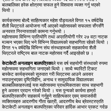
बालबालिका हरेक क्षाेत्रमा सफल हुने विशवास व्यक्त गर्नु भएकाे
थियाे ।
कार्यक्रममा बोल्दै साहित्यकार महेश पौड्यलले विगत १५ वर्षदेखि
शैली थिएटरले आयोजना गर्दै आएको महाेत्सवको सफलता सँगसँगै
अनवरत निरन्तरताको कामना गर्नुभयो ।
महोत्सवमा विभिन्न प्रतियोगि तथा अप्रतियोगी गरेर २७ वटा नाटक
मञ्चन भएका थिए भने विभिन्न विद्यालयको सहभागिता रहेको थियो ।
विगत १५ वर्षदेखि विभिन्न संघ संस्थाहरूको सहकार्यमा शैली
थिएटरले राष्ट्रिय बाल नाटक महोत्सव गर्दै आइरहेको छ ।
केटाकेटी अनलाइन बालपत्रिका
ले यस वर्ष सहयाेगी संस्थाको रुपमा
महाेत्सवमा सहभागिता जनाएकाे थियाे । साथै च्यारिटी टिकट
बास्केट कार्यक्रमकाे सुरुवात गरी थिएटरमा आउने अवसर
नपाउनुभएका दृष्टिविहीन, अनाथ र सामुदायिक विद्यालयका
बालबालिकाहरुलाई यस महोत्सवमा प्राथमिकताका साथ सहभागी
हुने अवसर प्रदान गरेको थियो । यस पुन्यको कार्यमा हाम्रो
बालपत्रिकासँग सहकार्य गर्नुहुने साहित्यकार एवम् समाजसेवी
व्यक्तित्वहरु आदरणीय गीता खत्री, आदरणीय बेथ ब्रेवस्टरप्रति
केटाकेटी अनलाइन बालपत्रिका परिवार हार्दिक आभार प्रकट गर्दछ