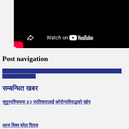
Post navigation
दैनिक एक अर्बको खाना फ्याकिन्छ तर ८० करोड मानिस भोकै बस्न बाध्य छन्
बालबालिकालाई खोप
सम्बन्धित खबर
सुदूरपश्चिममा ४२ प्रतिशतलाई कोरोनाविरुद्धको खोप
आज विश्व ब्रेल दिवस