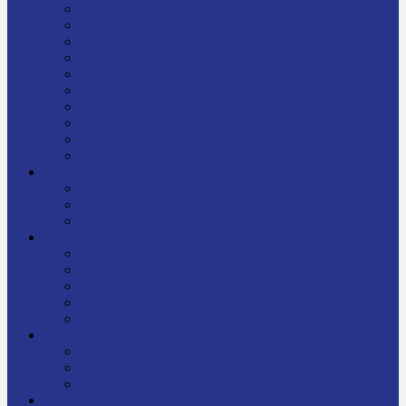
निबन्ध
जीवनी
प्रेरक प्रसङ्ग
मेरो बाल्यकाल
यात्रा साहित्य
कविता
गीत
गजल
चुट्किला
किशोर साहित्य
विचार
अन्तर्वार्ता
लेख-रचना
मेरो नेपालप्रति मलाई गर्व छ
ज्ञानविज्ञान
विज्ञान साहित्य
रोचक विज्ञान
सामान्यज्ञान
अचम्मको जानकारी
स्वास्थ्य
बजारमा नयाँ
बालपुस्तक
रमाइलो ठाउँ
चलचित्र
अडियो / भिडियो