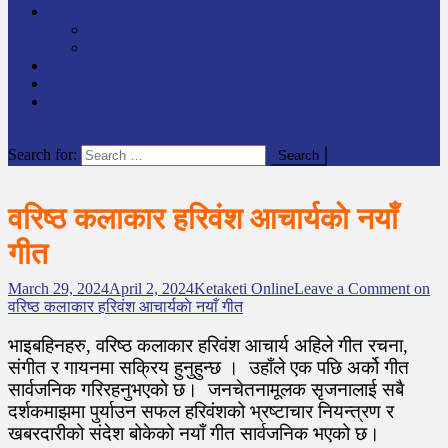
समाचार
राष्ट्रिय
अन्तर्राष्टिय
लेखक कोश
English
केटाकेटी अनलाइन युट्युब
site mode button
Search for:
वरिष्ठ कलाकार हरिवंश आचार्यकाे नयाँ
गीत
March 29, 2024
April 2, 2024
Ketaketi Online
Leave a Comment
on
वरिष्ठ कलाकार हरिवंश आचार्यकाे नयाँ गीत
भाइबहिनहरु, वरिष्ठ कलाकार हरिवंश आचार्य अहिले गीत रचना,
संगीत र गायनमा सक्रिय हुनुहुन्छ । उहाँले एक पछि अर्को गीत
सार्वजनिक गरिरहनुभएकाे छ। जनचेतनामूलक सृजनालाई सबै
दर्शकमाझमा पुर्याउन सफल हरिवंशको भ्रष्टाचार नियन्त्रण र
खबरदारीको संदेश बोकेको नयाँ गीत सार्वजनिक भएको छ।