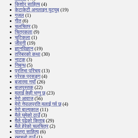
किशोर साहित्य
(4)
केटाकेटी अनलाइन युट्युब
(19)
गजल
(1)
गीत
(6)
चलचित्र
(3)
चित्रकला
(9)
चुट्किला
(1)
जीवनी
(19)
ज्ञानविज्ञान
(19)
तस्बिरको कथा
(30)
नाटक
(3)
निबन्ध
(5)
प्रतिभा परिचय
(13)
प्रेरक प्रसङ्ग
(4)
बजारमा नयाँ
(26)
बालपुस्तक
(22)
मलाई केही भन्नु छ
(23)
मेरो आवाज
(56)
मेरो नेपालप्रति मलाई गर्व छ
(4)
मेरो बाल्यकाल
(11)
मैले घुमेको ठाउँ
(3)
मैले पढेको किताब
(29)
मैले हेरेको चलचित्र
(2)
यात्रा साहित्य
(6)
रमाइलो ठाउँ
(1)