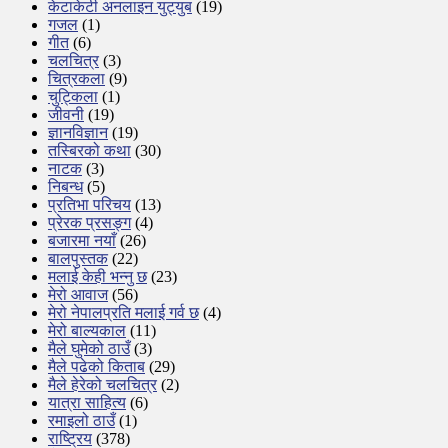
केटाकेटी अनलाइन युट्युब
(19)
गजल
(1)
गीत
(6)
चलचित्र
(3)
चित्रकला
(9)
चुट्किला
(1)
जीवनी
(19)
ज्ञानविज्ञान
(19)
तस्बिरको कथा
(30)
नाटक
(3)
निबन्ध
(5)
प्रतिभा परिचय
(13)
प्रेरक प्रसङ्ग
(4)
बजारमा नयाँ
(26)
बालपुस्तक
(22)
मलाई केही भन्नु छ
(23)
मेरो आवाज
(56)
मेरो नेपालप्रति मलाई गर्व छ
(4)
मेरो बाल्यकाल
(11)
मैले घुमेको ठाउँ
(3)
मैले पढेको किताब
(29)
मैले हेरेको चलचित्र
(2)
यात्रा साहित्य
(6)
रमाइलो ठाउँ
(1)
राष्ट्रिय
(378)