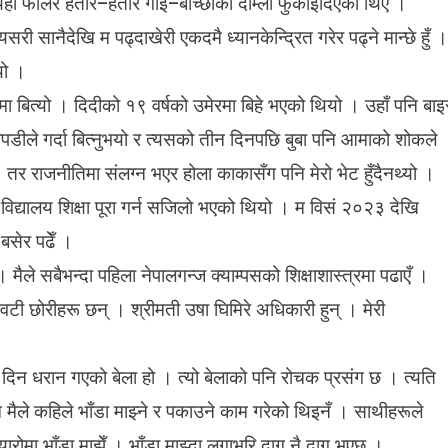
्यही फालेर हतार–हतार गाई–बाच्छाको दाम्लो फुकाइदिएको थिएँ ।
री सानैदेखि म पढ्दाखेरी एकदमै ध्यानकेन्द्रित गरेर पढ्ने मान्छे हुँ ।
यो ।
रमा बित्यो । दिदीको १९ वर्षको उमेरमा बिहे भएको थियो । उहाँ पनि बा
पडीले गर्दा बित्नुभयो र त्यसको तीन दिनपछि बुबा पनि आमाको शोकले
 तर राजनीतिमा संलग्न भएर होला काकासँग पनि मेरो भेट हुँदैनथ्यो ।
िद्यालय शिक्षा पूरा गर्न सजिलो भएको थियो । म विसं २०२३ देखि
बसेर पढेँ ।
मैले सबैभन्दा पहिला नेपालगन्ज क्याम्पसको शिक्षाशास्त्रमा पढाएँ ।
नवटी छोरीहरू छन् । श्रीमती उषा घिमिरे अधिकारी हुन् । मेरी
च दिन धरान गएको बेला हो । त्यो बेलाको पनि रोचक प्रसंग छ । त्यति
म्म मैले कहिले भाँडा माझ्ने र पकाउने काम गरेको थिइनँ । साथीहरूले
यारोमा भाँडा माझेँ । भाँडा माझ्दा लुगाभरि दाग नै दाग भएछ ।