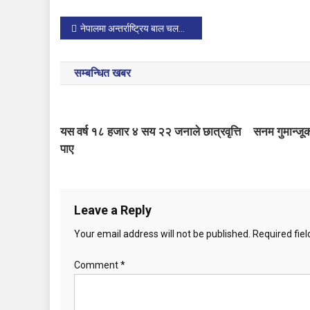
P
नेपालमा अन्तर्राष्ट्रिय बाल चलचित्र महोत्सव
o
सम्बन्धित खबर
s
t
यस वर्ष १८ हजार ४ सय २२ जनाले छात्रवृत्ति
सनम गुमान्जू
n
पाए
a
v
Leave a Reply
i
Your email address will not be published.
Required fie
g
Comment
*
a
t