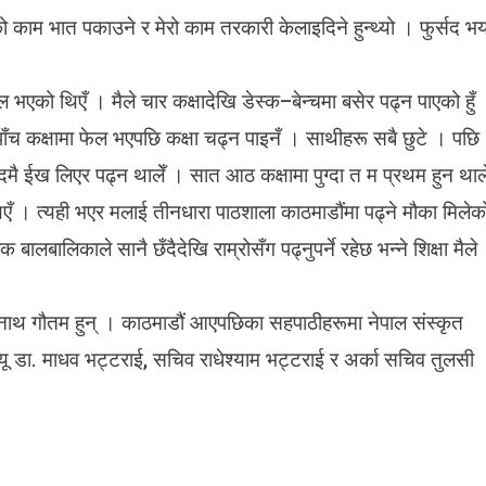
काम भात पकाउने र मेरो काम तरकारी केलाइदिने हुन्थ्यो । फुर्सद भय
 भएको थिएँ । मैले चार कक्षादेखि डेस्क–बेन्चमा बसेर पढ्न पाएको हुँ
 पाँच कक्षामा फेल भएपछि कक्षा चढ्न पाइनँ । साथीहरू सबै छुटे । पछि
मै ईख लिएर पढ्न थालेँ । सात आठ कक्षामा पुग्दा त म प्रथम हुन थाले
ँ । त्यही भएर मलाई तीनधारा पाठशाला काठमाडौंमा पढ्ने मौका मिलेक
बालबालिकाले सानै छँदैदेखि राम्रोसँग पढ्नुपर्ने रहेछ भन्ने शिक्षा मैले
ेतोनाथ गौतम हुन् । काठमाडौं आएपछिका सहपाठीहरूमा नेपाल संस्कृत
्यू डा. माधव भट्टराई, सचिव राधेश्याम भट्टराई र अर्का सचिव तुलसी