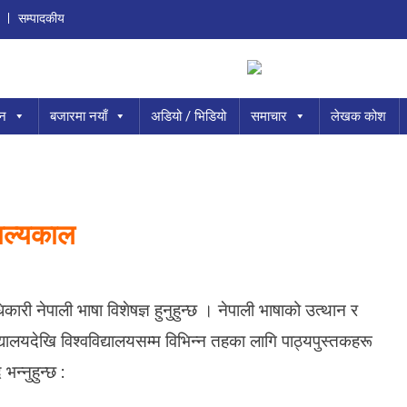
सम्पादकीय
ान
बजारमा नयाँ
अडियो / भिडियो
समाचार
लेखक कोश
बाल्यकाल
ारी नेपाली भाषा विशेषज्ञ हुनुहुन्छ । नेपाली भाषाको उत्थान र
ालयदेखि विश्वविद्यालयसम्म विभिन्न तहका लागि पाठ्यपुस्तकहरू
न्नुहुन्छ :