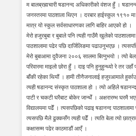
मा
म बालब्रह्मचारी षडानन्द अधिकारीको वंशज हुँ । षडानन्
ङ्ग
जनस्तरमा पाठशाला थिएन । दरबार हाईस्कुल १९१० मा 
रा
ज
मात्र यो स्कुल सर्वसाधारणका लागि बाहिर आएको हो ।
अ
मेरो हजुरबुबा र बुबाले पनि त्यही गाउँमै खुलेको पाठशाल
धि
पाठशालामा पढेर पछि दार्जिलिङमा पढाउनुभएछ । त्यसपछि 
का
री
मेरो बुबाआमा दुवैजना २००६ सालमा बित्नुभयो । त्यो बेल
काे
परिवारमा माइलो छोरा हुँ । दाइ पनि हुनुहुन्थ्यो रे तर उ
बा
ल्य
बाँकी रहेका थियौं । हामी तीनैजनालाई हजुरआमाले हुर्का
का
त्यही षडानन्द संस्कृत पाठशाला हो । त्यो अहिले षडानन्द
ल
पाटी र चकटी घरैबाट बोकेर जान्थेँ । अक्षरारम्भ घरमै भ
विद्यालयमा पढेँ । त्यसपछिको पढाइ षडानन्द पाठशालामा 
त्यसपछि मैले ढुक्कसँग त्यही पढेँ । त्यति बेला त्यो छात्
कक्षासम्म पढेर काठमाडौं आएँ ।