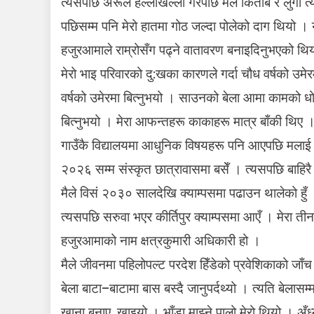
त्यसपछि अरूले हल्लाखल्ला गरेपछि मैले किताब र लुगा त
पछिसम्म पनि मेरो हातमा गोठ जल्दा पोलेको दाग थियो । यस
हजुरआमाले राम्रोसँग पढ्ने वातावरण बनाइदिनुभएको थि
मेरो भाइ परिवारको दु:खका कारणले गर्दा चौध वर्षको उमे
वर्षको उमेरमा बित्नुभयो । साउनको बेला आमा कामको धो
बित्नुभयो । मेरा आफन्तहरू काकाहरू मात्र बाँकी थिए ।
गाउँकै विद्यालयमा आधुनिक विषयहरू पनि आएपछि मलाई व
२०२६ सम्म संस्कृत छात्रावासमा बसेँ । त्यसपछि बाहिरै 
मैले विसं २०३० सालदेखि क्याम्पसमा पढाउन थालेको हुँ । 
त्यसपछि सरुवा भएर कीर्तिपुर क्याम्पसमा आएँ । मेरा ती
हजुरआमाको नाम क्षत्रकुमारी अधिकारी हो ।
मैले जीवनमा पहिलोपल्ट परदेश हिँडेको प्रवेशिकाको जाँ
बेला बाटा–बाटामा बास बस्दै जानुपर्दथ्यो । त्यति बेलास
खाना बनाए, खाइयो । भाँडा माझ्ने पालो मेरो थियो । अँध्