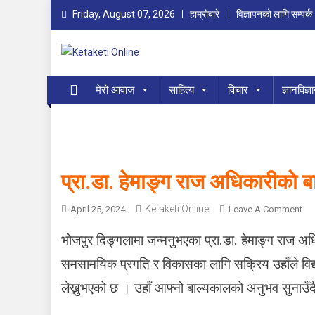
Skip
Friday, August 07, 2026
हाम्रोबारे
विज्ञापनको लागि सम्पर्क
to
content
Ketaketi Online
First Nepali Online Magazine For Children
मेरो आवाज
साहित्य
विचार
ज्ञानविज्ञ
प्रा.डा. हेमाङ्ग राज अधिकारीकाे 
Ketaketi Online
O
April 25, 2024
Leave A Comment
N
भोजपुर दिङ्गलामा जन्मनुभएका प्रा.डा. हेमाङ्ग राज अधिक
प्रा
.
समसामयिक प्रगति र विकासका लागि सक्रिय उहाँले विद्य
डा
लेख्नुभएको छ । उहाँ आफ्नो बाल्यकालको अनुभव सुनाउँदै भ
.
हे