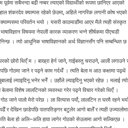
पूर्वमा सबैभन्दा बढी नम्बर ल्याएको विद्यार्थीको रूपमा छानिएर आएको
हाल शंकरदेव क्याम्पस रहेको छेउमा, अहिले नागरिक लगानी कोष भएको
कि क्याम्पसमा परिवर्तन भयो । यसरी काठमाडौंमा आएर मैले त्यही संस्कृत
ी भाषाविज्ञान विषयमा नेपाली कारक व्याकरण भन्ने शीर्षकमा पीएचडी
मानिन्छ । त्यो आधुनिक भाषाविज्ञानको अर्थ विज्ञानसँग पनि सम्बन्धित छ
 घरको छोरो थिएँ म । बाख्रा हेर्न जाने, गाईबस्तु चराउने, आली लगाउने 
ेपछि गोठमा जाने र पढ्ने काम गर्दथेँ । त्यति बेला म आठ कक्षामा पढ्थें
 बुबालाई ल्याइदिनू भनेर भनेँ । उहाँले ल्याइदिनु भएकाे रहेछ । मलाई त्यो
 बेलामा विशेष लालटिनको व्यवस्था गरेर पढ्ने विचार गरेको थिएँ ।
 गोठ जाने पालो मेरो परेछ । ला वित्यास पर्यो, लालटिन त घरमै रहने भय
पढेँ र देखिन छाडेपछि पातपतिङ्गर बटुलेर आगो बालेँ र त्यही उज्यालोमा
 कति बेला हो अलि–अलि हावा लागेर गोठको सेउलामा आगो सल्किएछ ।