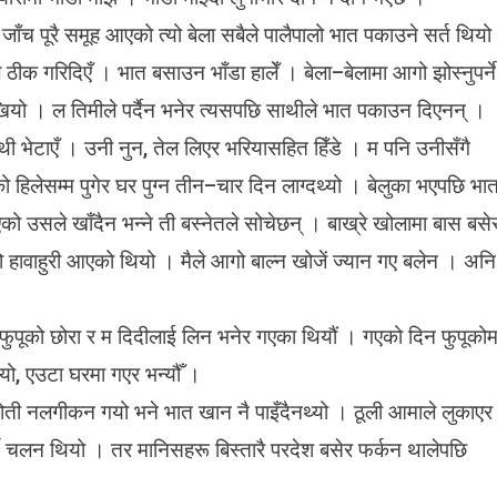
 जाँच पूरै समूह आएको त्यो बेला सबैले पालैपालो भात पकाउने सर्त थियो
ीक गरिदिएँ । भात बसाउन भाँडा हालेँ । बेला–बेलामा आगो झोस्नुपर्ने
ोखियो । ल तिमीले पर्दैन भनेर त्यसपछि साथीले भात पकाउन दिएनन् ।
साथी भेटाएँ । उनी नुन, तेल लिएर भरियासहित हिँडे । म पनि उनीसँगै
को हिलेसम्म पुगेर घर पुग्न तीन–चार दिन लाग्दथ्यो । बेलुका भएपछि भा
को उसले खाँदैन भन्ने ती बस्नेतले सोचेछन् । बाख्रे खोलामा बास बसे
ो हावाहुरी आएको थियो । मैले आगो बाल्न खोजें ज्यान गए बलेन । अनि
न फुपूको छोरा र म दिदीलाई लिन भनेर गएका थियौं । गएको दिन फुपूकोम
्यो, एउटा घरमा गएर भन्यौँ ।
त धोती नलगीकन गयो भने भात खान नै पाइँदैनथ्यो । ठूली आमाले लुकाएर
र्ने चलन थियो । तर मानिसहरू बिस्तारै परदेश बसेर फर्कन थालेपछि