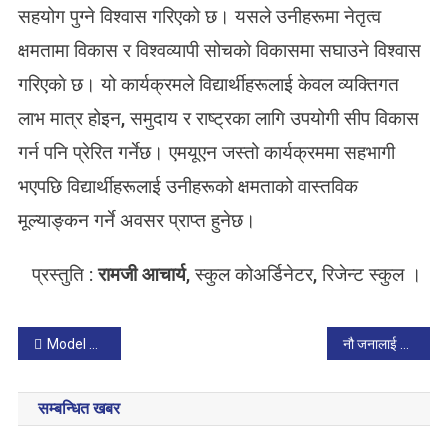
सहयोग पुग्ने विश्वास गरिएको छ। यसले उनीहरूमा नेतृत्व
क्षमतामा विकास र विश्वव्यापी सोचकाे विकासमा सघाउने विश्वास
गरिएकाे छ। यो कार्यक्रमले विद्यार्थीहरूलाई केवल व्यक्तिगत
लाभ मात्र होइन, समुदाय र राष्ट्रका लागि उपयोगी सीप विकास
गर्न पनि प्रेरित गर्नेछ। एमयूएन जस्तो कार्यक्रममा सहभागी
भएपछि विद्यार्थीहरूलाई उनीहरूको क्षमताको वास्तविक
मूल्याङ्कन गर्ने अवसर प्राप्त हुनेछ।
प्रस्तुति :
रामजी आचार्य
, स्कुल कोअर्डिनेटर, रिजेन्ट स्कुल ।
P
Model United Nations [MUN] at Regent Residential School
नौ जनालाई नइ बाल पुरस्कार
o
सम्बन्धित खबर
s