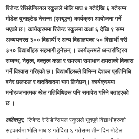
N
रिजेन्ट रेसिडेन्सियल स्कुलले भाेलि माघ ४ गतेदेखि ६ गतेसम्म
रि
जे
मोडेल युनाइटेड नेसन्स (एमयूएन) कार्यक्रम आयोजना गर्ने
न्ट
भएकाे छ। कार्यक्रममा रिजेन्ट स्कुलमा कक्षा ६ देखि ९ सम्म
रे
सि
अध्ययनरत ३०० विद्यार्थी र अन्य विद्यालयका ५० विद्यार्थी गरी
डे
३५० विद्यार्थीहरु सहभागी हुनेछन् । कार्यक्रमले अन्तर्राष्ट्रिय
न्सि
य
सम्बन्ध, नेतृत्व, वक्तृत्व कला र समस्या समाधान क्षमताको विकास
ल
गर्ने विश्वास गरिएकाे छ। विद्यार्थीहरूले विभिन्न देशका प्रतिनिधि
स्कु
ल
बनेर छलफल र वादविवादमा भाग लिनेछन्। कार्यक्रममा
मा
मनोरञ्जनात्मक खेल गतिविधिहरू पनि समावेश गरिने बताइएकाे
मो
डे
छ ।
ल
यु
ललितपुर,
रिजेन्ट रेसिडेन्सियल स्कुलले भूतपूर्व विद्यार्थीहरुको
ना
सहकार्यमा भाेलि माघ ४ गतेदेिख ६ गतेसम्म तीन दिन माेडेल
इ
टे