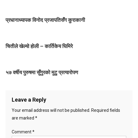
t
n
प्रधानाध्यापक विनोद प्रजापतिसँग कुराकानी
a
v
चितीले खेल्यो होली – कार्तिकेय घिमिरे
i
g
५७ वर्षीय पुरुषमा सुँगुरको मुटु प्रत्यारोपण
a
t
i
Leave a Reply
o
Your email address will not be published.
Required fields
are marked
*
n
Comment
*